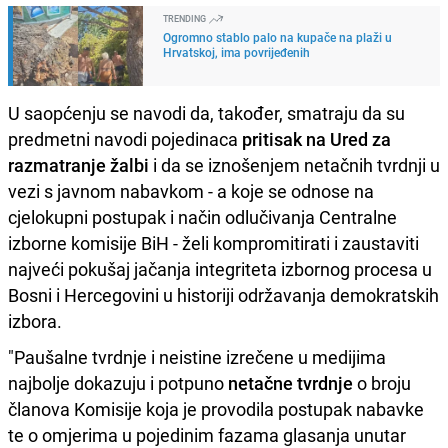
TRENDING
Ogromno stablo palo na kupače na plaži u
Hrvatskoj, ima povrijeđenih
U saopćenju se navodi da, također, smatraju da su
predmetni navodi pojedinaca
pritisak na Ured za
razmatranje žalbi
i da se iznošenjem netačnih tvrdnji u
vezi s javnom nabavkom - a koje se odnose na
cjelokupni postupak i način odlučivanja Centralne
izborne komisije BiH - želi kompromitirati i zaustaviti
najveći pokušaj jačanja integriteta izbornog procesa u
Bosni i Hercegovini u historiji održavanja demokratskih
izbora.
"Paušalne tvrdnje i neistine izrečene u medijima
najbolje dokazuju i potpuno
netačne tvrdnje
o broju
članova Komisije koja je provodila postupak nabavke
te o omjerima u pojedinim fazama glasanja unutar