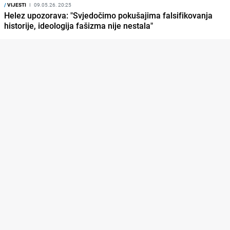
/
VIJESTI
I
09.05.26. 20:25
Helez upozorava: "Svjedočimo pokušajima falsifikovanja
historije, ideologija fašizma nije nestala"