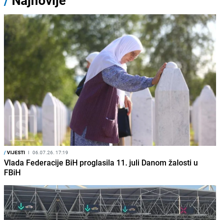
/
Najnovije
/
VIJESTI
I
06.07.26. 17:19
Vlada Federacije BiH proglasila 11. juli Danom žalosti u
FBiH