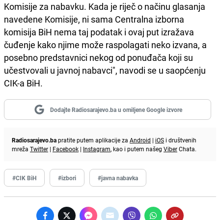
Komisije za nabavku. Kada je riječ o načinu glasanja
navedene Komisije, ni sama Centralna izborna
komisija BiH nema taj podatak i ovaj put izražava
čuđenje kako njime može raspolagati neko izvana, a
posebno predstavnici nekog od ponuđača koji su
učestvovali u javnoj nabavci", navodi se u saopćenju
CIK-a BiH.
Dodajte Radiosarajevo.ba u omiljene Google izvore
Radiosarajevo.ba
pratite putem aplikacije za
Android
|
iOS
i društvenih
mreža
Twitter
|
Facebook
|
Instagram
, kao i putem našeg
Viber
Chata.
#CIK BiH
#izbori
#javna nabavka