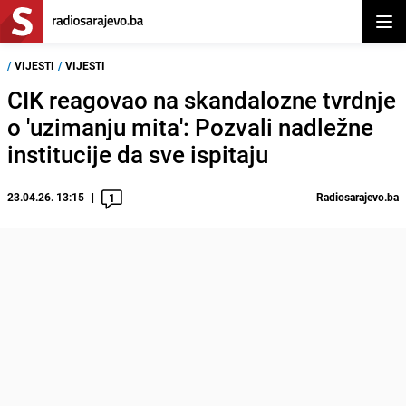
Otvor
/
VIJESTI
/
VIJESTI
CIK reagovao na skandalozne tvrdnje
o 'uzimanju mita': Pozvali nadležne
institucije da sve ispitaju
23.04.26. 13:15
Radiosarajevo.ba
1