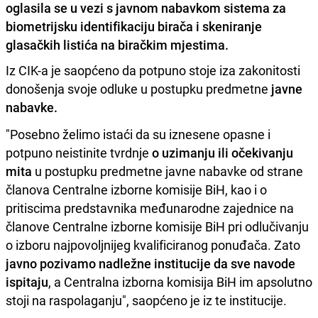
oglasila se u vezi s javnom nabavkom sistema za
biometrijsku identifikaciju birača i skeniranje
glasačkih listića na biračkim mjestima.
Iz CIK-a je saopćeno da potpuno stoje iza zakonitosti
donošenja svoje odluke u postupku predmetne
javne
nabavke.
"Posebno želimo istaći da su iznesene opasne i
potpuno neistinite tvrdnje
o uzimanju ili očekivanju
mita
u postupku predmetne javne nabavke od strane
članova Centralne izborne komisije BiH, kao i o
pritiscima predstavnika međunarodne zajednice na
članove Centralne izborne komisije BiH pri odlučivanju
o izboru najpovoljnijeg kvalificiranog ponuđača. Zato
javno pozivamo nadležne institucije da sve navode
ispitaju
, a Centralna izborna komisija BiH im apsolutno
stoji na raspolaganju", saopćeno je iz te institucije.