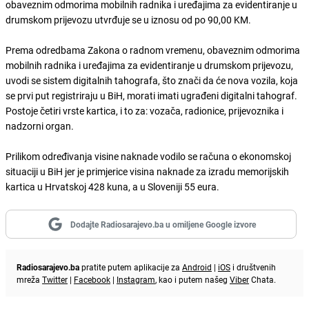
obaveznim odmorima mobilnih radnika i uređajima za evidentiranje u
drumskom prijevozu utvrđuje se u iznosu od po 90,00 KM.
Prema odredbama Zakona o radnom vremenu, obaveznim odmorima
mobilnih radnika i uređajima za evidentiranje u drumskom prijevozu,
uvodi se sistem digitalnih tahografa, što znači da će nova vozila, koja
se prvi put registriraju u BiH, morati imati ugrađeni digitalni tahograf.
Postoje četiri vrste kartica, i to za: vozača, radionice, prijevoznika i
nadzorni organ.
Prilikom određivanja visine naknade vodilo se računa o ekonomskoj
situaciji u BiH jer je primjerice visina naknade za izradu memorijskih
kartica u Hrvatskoj 428 kuna, a u Sloveniji 55 eura.
Dodajte Radiosarajevo.ba u omiljene Google izvore
Radiosarajevo.ba
pratite putem aplikacije za
Android
|
iOS
i društvenih
mreža
Twitter
|
Facebook
|
Instagram
, kao i putem našeg
Viber
Chata.