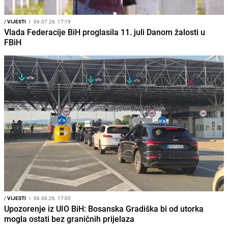
/
VIJESTI
I
06.07.26. 17:19
Vlada Federacije BiH proglasila 11. juli Danom žalosti u
FBiH
/
VIJESTI
I
06.06.26. 17:00
Upozorenje iz UIO BiH: Bosanska Gradiška bi od utorka
mogla ostati bez graničnih prijelaza