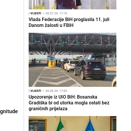
/
VIJESTI
I
06.07.26. 17:19
Vlada Federacije BiH proglasila 11. juli
Danom žalosti u FBiH
/
VIJESTI
I
06.06.26. 17:00
Upozorenje iz UIO BiH: Bosanska
Gradiška bi od utorka mogla ostati bez
graničnih prijelaza
agnitude