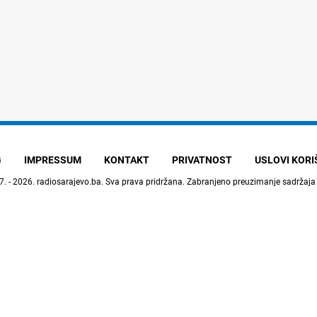
G
IMPRESSUM
KONTAKT
PRIVATNOST
USLOVI KOR
7. - 2026.
radiosarajevo.ba
. Sva prava pridržana. Zabranjeno preuzimanje sadržaja