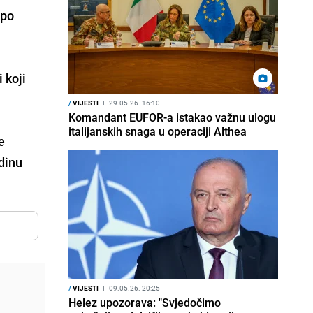
 po
 koji
/
VIJESTI
I
29.05.26. 16:10
Komandant EUFOR-a istakao važnu ulogu
italijanskih snaga u operaciji Althea
e
odinu
/
VIJESTI
I
09.05.26. 20:25
Helez upozorava: "Svjedočimo