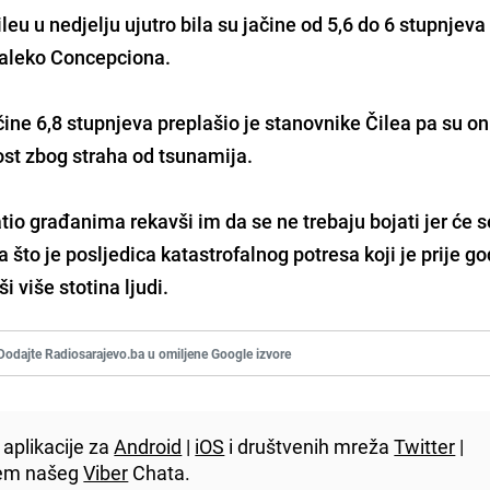
ileu u nedjelju ujutro bila su jačine od 5,6 do 6 stupnjeva
edaleko Concepciona.
čine 6,8 stupnjeva preplašio je stanovnike Čilea pa su oni
ost zbog straha od tsunamija.
tio građanima rekavši im da se ne trebaju bojati jer će s
a što je posljedica katastrofalnog potresa koji je prije g
 više stotina ljudi.
Dodajte Radiosarajevo.ba u omiljene Google izvore
aplikacije za
Android
|
iOS
i društvenih mreža
Twitter
|
utem našeg
Viber
Chata.