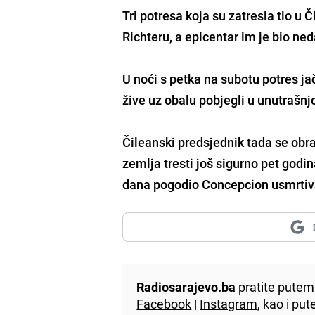
Tri potresa koja su zatresla tlo u Č
Richteru, a epicentar im je bio n
U noći s petka na subotu potres ja
žive uz obalu pobjegli u unutrašnj
Čileanski predsjednik tada se obra
zemlja tresti još sigurno pet godin
dana pogodio Concepcion usmrtivši
Radiosarajevo.ba
pratite putem 
Facebook
|
Instagram
, kao i p