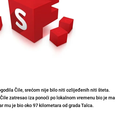
godila Čile, srećom nije bilo niti ozlijeđenih niti šteta.
je Čile zatresao iza ponoći po lokalnom vremenu bio je m
ar mu je bio oko 97 kilometara od grada Talca.