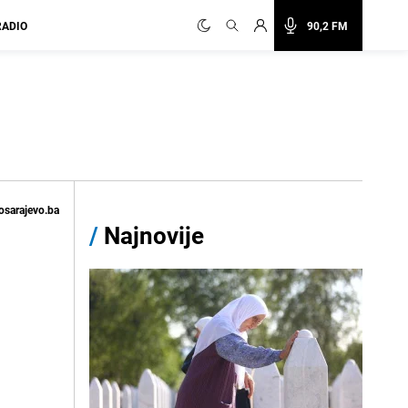
RADIO
90,2 FM
osarajevo.ba
/
Najnovije