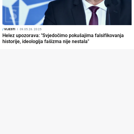
/
VIJESTI
I
09.05.26. 20:25
Helez upozorava: "Svjedočimo pokušajima falsifikovanja
historije, ideologija fašizma nije nestala"