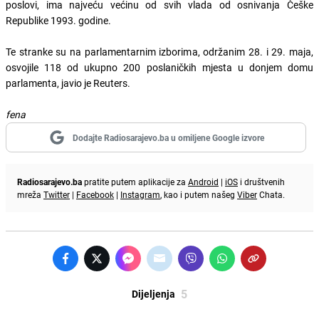
poslovi, ima najveću većinu od svih vlada od osnivanja Češke
Republike 1993. godine.
Te stranke su na parlamentarnim izborima, održanim 28. i 29. maja,
osvojile 118 od ukupno 200 poslaničkih mjesta u donjem domu
parlamenta, javio je Reuters.
fena
Dodajte Radiosarajevo.ba u omiljene Google izvore
Radiosarajevo.ba
pratite putem aplikacije za
Android
|
iOS
i društvenih
mreža
Twitter
|
Facebook
|
Instagram
, kao i putem našeg
Viber
Chata.
5
Dijeljenja