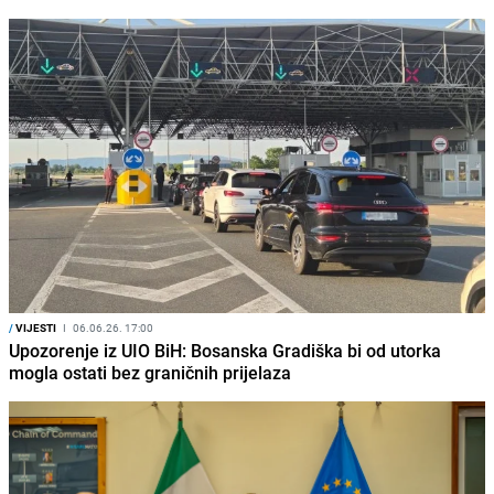
/
VIJESTI
I
06.06.26. 17:00
Upozorenje iz UIO BiH: Bosanska Gradiška bi od utorka
mogla ostati bez graničnih prijelaza