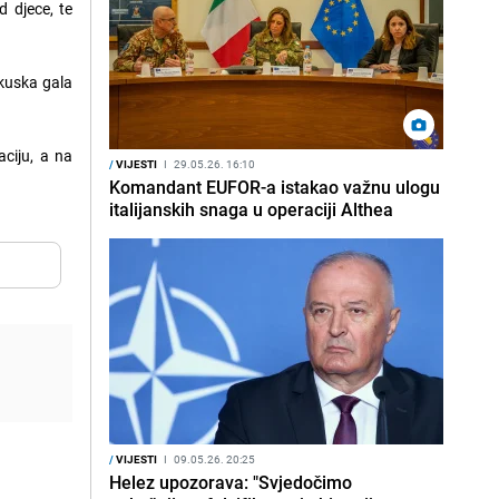
d djece, te
rkuska gala
aciju, a na
/
VIJESTI
I
29.05.26. 16:10
Komandant EUFOR-a istakao važnu ulogu
italijanskih snaga u operaciji Althea
/
VIJESTI
I
09.05.26. 20:25
Helez upozorava: "Svjedočimo