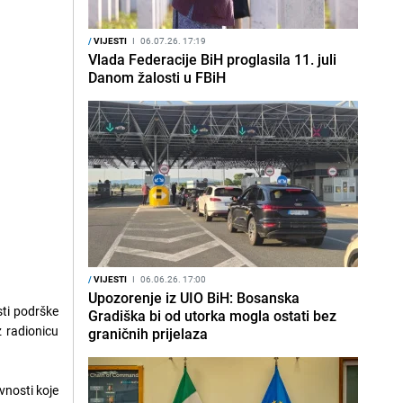
/
VIJESTI
I
06.07.26. 17:19
Vlada Federacije BiH proglasila 11. juli
Danom žalosti u FBiH
/
VIJESTI
I
06.06.26. 17:00
Upozorenje iz UIO BiH: Bosanska
sti podrške
Gradiška bi od utorka mogla ostati bez
z radionicu
graničnih prijelaza
vnosti koje