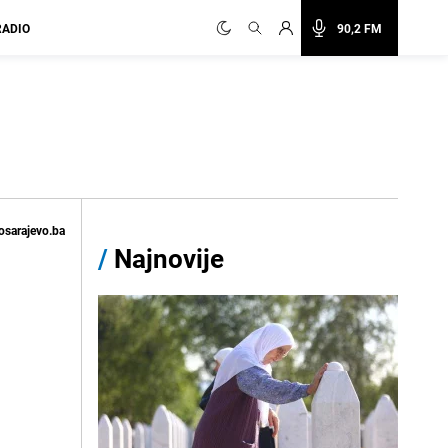
RADIO
90,2 FM
osarajevo.ba
/
Najnovije