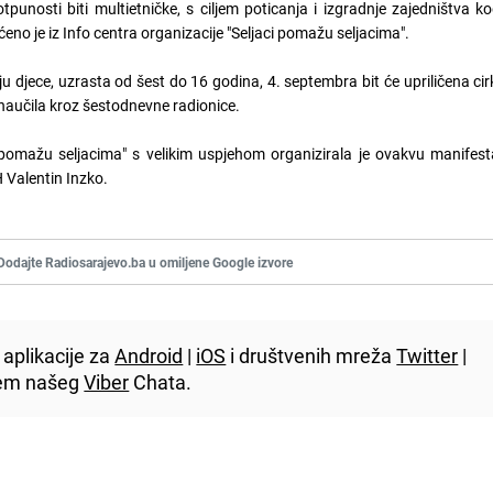
punosti biti multietničke, s ciljem poticanja i izgradnje zajedništva ko
no je iz Info centra organizacije "Seljaci pomažu seljacima".
 djece, uzrasta od šest do 16 godina, 4. septembra bit će upriličena ci
 naučila kroz šestodnevne radionice.
 pomažu seljacima" s velikim uspjehom organizirala je ovakvu manifest
H Valentin Inzko.
Dodajte Radiosarajevo.ba u omiljene Google izvore
aplikacije za
Android
|
iOS
i društvenih mreža
Twitter
|
utem našeg
Viber
Chata.