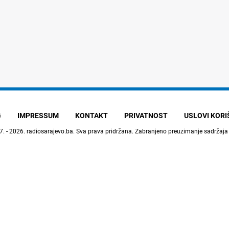
G
IMPRESSUM
KONTAKT
PRIVATNOST
USLOVI KOR
7. - 2026.
radiosarajevo.ba
. Sva prava pridržana. Zabranjeno preuzimanje sadržaja