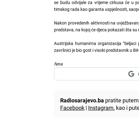
se budu odvijale za vrijeme cirkusa će u pot
timskog rada kao garanta uspješnosti, saopće
Nakon provedenih aktivnosti na uvježbavanju
predstava, na kojoj će djeca pokazati šta su
Austrijska humanirna organizacija "Seljaci
završnici je bio gost i visoki predstavnik u Bi
fena
Radiosarajevo.ba
pratite putem 
Facebook
|
Instagram
, kao i p