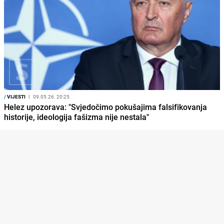
/
VIJESTI
I
09.05.26. 20:25
Helez upozorava: "Svjedočimo pokušajima falsifikovanja
historije, ideologija fašizma nije nestala"