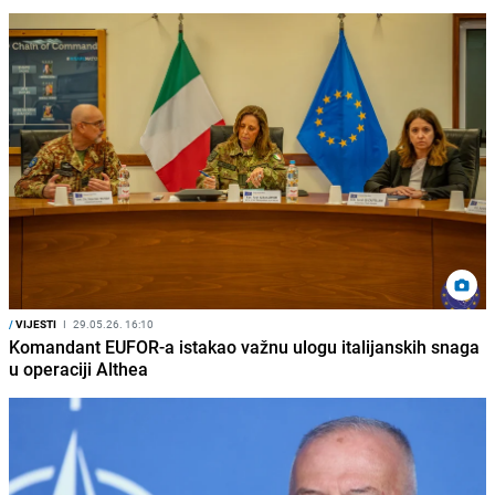
/
VIJESTI
I
29.05.26. 16:10
Komandant EUFOR-a istakao važnu ulogu italijanskih snaga
u operaciji Althea