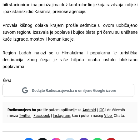
bili stacionirani na položajima duž kontrolne linije koja razdvaja indijski
i pakistanski dio Kašmira, prenose agencije.
Provala kišnog oblaka krajem prošle sedmice u ovom uobičajeno
suvom regionu izazvala je poplave i bujice blata pri čemu su uništene
kuće i zgrade, mostovi i komunikacije.
Region Ladah nalazi se u Himalajima i popularna je turistička
destinacija zbog čega je više hiljada osoba ostalo blokirano
poplavama.
fena
Dodajte Radiosarajevo.ba u omiljene Google izvore
Radiosarajevo.ba
pratite putem aplikacije za
Android
|
iOS
i društvenih
mreža
Twitter
|
Facebook
|
Instagram
, kao i putem našeg
Viber
Chata.