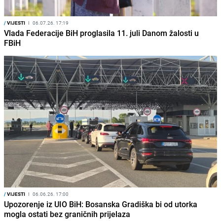
/
VIJESTI
I
06.07.26. 17:19
Vlada Federacije BiH proglasila 11. juli Danom žalosti u
FBiH
/
VIJESTI
I
06.06.26. 17:00
Upozorenje iz UIO BiH: Bosanska Gradiška bi od utorka
mogla ostati bez graničnih prijelaza