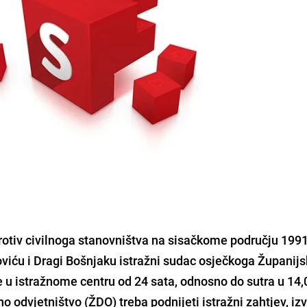
rotiv civilnoga stanovništva na sisačkome području 1991
oviću i Dragi Bošnjaku istražni sudac osječkoga Županij
 u istražnome centru od 24 sata, odnosno do sutra u 14,0
 odvjetništvo (ŽDO) treba podnijeti istražni zahtjev, izv