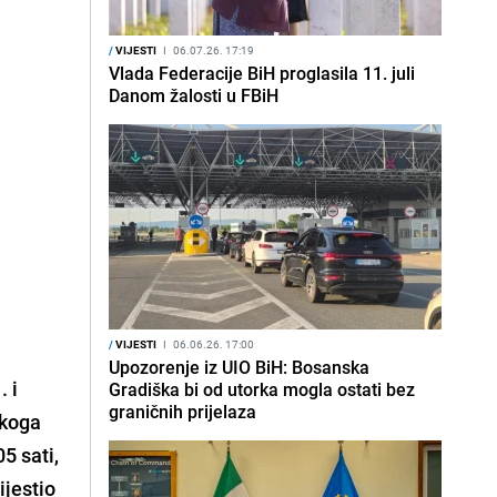
/
VIJESTI
I
06.07.26. 17:19
Vlada Federacije BiH proglasila 11. juli
Danom žalosti u FBiH
/
VIJESTI
I
06.06.26. 17:00
Upozorenje iz UIO BiH: Bosanska
. i
Gradiška bi od utorka mogla ostati bez
graničnih prijelaza
skoga
5 sati,
ijestio