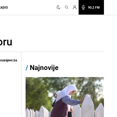
RADIO
90,2 FM
oru
osarajevo.ba
/
Najnovije