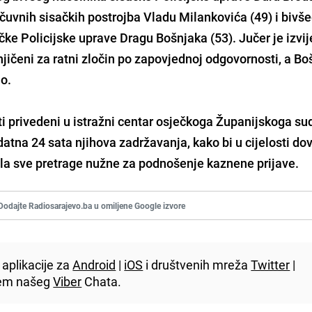
ičuvnih sisačkih postrojba Vladu Milankovića (49) i bivš
čke Policijske uprave Dragu Bošnjaka (53). Jučer je izvi
jičeni za ratni zločin po zapovjednoj odgovornosti, a Bo
lo.
i privedeni u istražni centar osječkoga Županijskoga su
odatna 24 sata njihova zadržavanja, kako bi u cijelosti dov
vila sve pretrage nužne za podnošenje kaznene prijave.
Dodajte Radiosarajevo.ba u omiljene Google izvore
aplikacije za
Android
|
iOS
i društvenih mreža
Twitter
|
utem našeg
Viber
Chata.