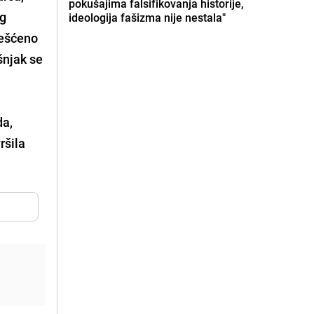
pokušajima falsifikovanja historije,
eg
ideologija fašizma nije nestala"
ješćeno
šnjak se
da,
ršila