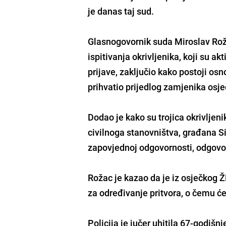
je danas taj sud.
Glasnogovornik suda Miroslav Roža
ispitivanja okrivljenika, koji su a
prijave, zaključio kako postoji osn
prihvatio prijedlog zamjenika osj
Dodao je kako su trojica okrivljeni
civilnoga stanovništva, građana Si
zapovjednoj odgovornosti, odgovorn
Rožac je kazao da je iz osječkog 
za određivanje pritvora, o čemu će 
Policija je jučer uhitila 67-godiš