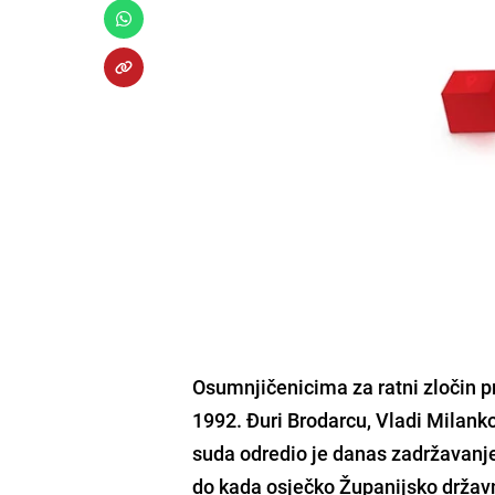
Osumnjičenicima za ratni zločin p
1992. Đuri Brodarcu, Vladi Milank
suda odredio je danas zadržavanje
do kada osječko Županijsko državno