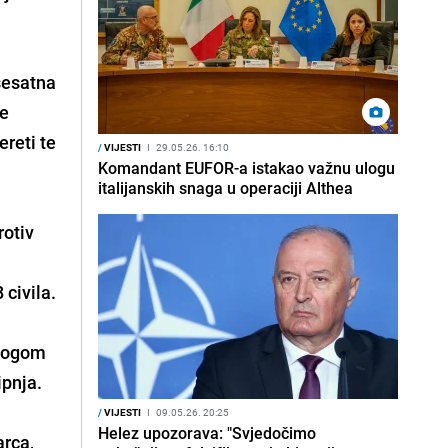
šesatna
ne
ereti te
/
VIJESTI
I
29.05.26. 16:10
Komandant EUFOR-a istakao važnu ulogu
italijanskih snaga u operaciji Althea
rotiv
 civila.
dlogom
ipnja.
/
VIJESTI
I
09.05.26. 20:25
Helez upozorava: "Svjedočimo
arca,