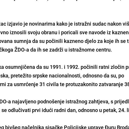
c izjavio je novinarima kako je istražni sudac nakon vi
ktivno iznosili svoju obranu i poricali sve navode iz kazne
ovana sumnja da su počinili kazneno djelo za koje ih se t
ečkoga ŽDO-a da ih se zadrži u istražnome centru.
ka osumnjičena da su 1991. i 1992. počinili ratni zločin p
ska, pretežito srpske nacionalnosti, odnosno da su, po
i za usmrćenje 31 civila te protuzakonito zatvaranje 38
ŽDO-a najavljeno podnošenje istražnog zahtjeva, s prije
se odlučivati prvi idući radni dan, odnosno u petak, 24. l
njeg bivšeg načelnika sisačke Policijske uprave Đuru Brod