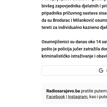
bivšeg zapovjednika djelatnih i pr
pripadnika pričuvnog sastava sisa
da su Brodarac i Milanković osumn
tereti za individualno kazneno dje
Osumnjičenici su danas oko 14 sat
pošto je policija jučer zatražila d
kriminalističko istraživanje i oba
Radiosarajevo.ba
pratite putem 
Facebook
|
Instagram
, kao i p