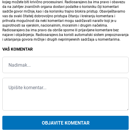
kojeg možete biti krivično procesuirani. Radiosarajevo.ba ima pravo i obavezu
da na zahtjev zvaničnih organa dostavi podatke o korisniku čiji komentari
sadrže govor mržnje, kao i da korisniku trajno blokira pristup. Obaviještavamo
vas da svaki čitatelj dobrovoljno pristupa čitanju i kreiranju komentara i
prihvata mogućnost da neki komentari mogu sadržavati narativ koji je u
suprotnosti sa vjerskim, nacionalnim, moralnim i drugim načelima.
Radiosarajevo.ba ima pravo da obriše sporne ili prijavljene komentare bez
najave i objašnjenja. Radiosarajevo.ba koristi automatski sistem prepoznavanja
i uklanjanja govora mržnje i drugih neprimjerenih sadržaja u komentarima.
VAŠ KOMENTAR
OBJAVITE KOMENTAR