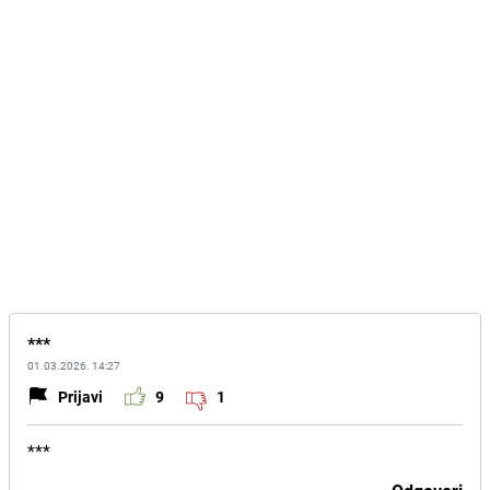
***
01.03.2026. 14:27
Prijavi
9
1
***