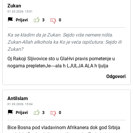
Zukan
01.03.2026. 15:31
Prijavi
3
0
Ka se kladim da je Zukan. Sejdo više nemere ništa.
Zukan-Allah alkohola ka Ko je veća ispičutura: Sejdo ili
Zukan?
Oj Rakoji Sljivovice sto u GlaHvi pravis pometenje u
nogama prepletenJe----ala h LJULJA ALA h ljulja
Odgovori
AntiIslam
01.03.2026. 15:34
Prijavi
3
0
Bice Bosna pod vladavinom Afrikanera dok god Srbija