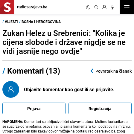
Otvor
/
VIJESTI
/
BOSNA I HERCEGOVINA
Zukan Helez u Srebrenici: "Kolika je
cijena slobode i države nigdje se ne
vidi jasnije nego ovdje"
/
Komentari (13)
Povratak na članak
Objavite komentar kao gost ili se prijavite.
Prijava
Registracija
NAPOMENA:
Komentari su isključivo lični stavovi autora. Molimo korisnike da
se suzdrže od vrijeđanja, psovanja i pisanja komentara koji podstiču na mržnju.
Strogo zabranjen bilo kakav govor mržnje na portalu radiosarajevo.ba, zbog