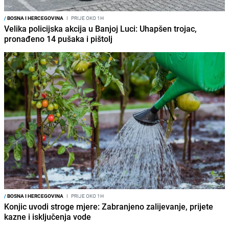
/
BOSNA I HERCEGOVINA
I
PRIJE OKO 1H
Velika policijska akcija u Banjoj Luci: Uhapšen trojac,
pronađeno 14 pušaka i pištolj
/
BOSNA I HERCEGOVINA
I
PRIJE OKO 1H
Konjic uvodi stroge mjere: Zabranjeno zalijevanje, prijete
kazne i isključenja vode