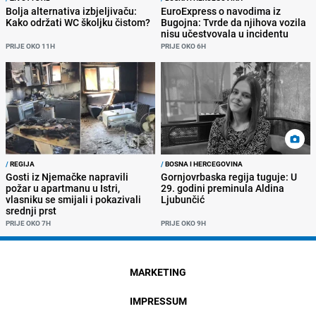
Bolja alternativa izbjeljivaču:
EuroExpress o navodima iz
Kako održati WC školjku čistom?
Bugojna: Tvrde da njihova vozila
nisu učestvovala u incidentu
PRIJE OKO 11H
PRIJE OKO 6H
/
REGIJA
/
BOSNA I HERCEGOVINA
Gosti iz Njemačke napravili
Gornjovrbaska regija tuguje: U
požar u apartmanu u Istri,
29. godini preminula Aldina
vlasniku se smijali i pokazivali
Ljubunčić
srednji prst
PRIJE OKO 7H
PRIJE OKO 9H
MARKETING
IMPRESSUM