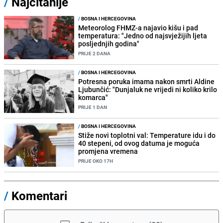
/
Najčitanije
/
BOSNA I HERCEGOVINA
Meteorolog FHMZ-a najavio kišu i pad
temperatura: "Jedno od najsvježijih ljeta
posljednjih godina"
PRIJE 2 DANA
/
BOSNA I HERCEGOVINA
Potresna poruka imama nakon smrti Aldine
Ljubunčić: "Dunjaluk ne vrijedi ni koliko krilo
komarca"
PRIJE 1 DAN
/
BOSNA I HERCEGOVINA
Stiže novi toplotni val: Temperature idu i do
40 stepeni, od ovog datuma je moguća
promjena vremena
PRIJE OKO 17H
/
Komentari