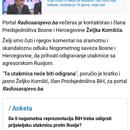
Irfan Durić o meču sa Rusijom: Ovo nam nije
trebalo, mudrije je 15 glava, nego pet
Portal
Radiosarajevo.ba
večeras je kontaktirao i člana
Predsjedništva Bosne i Hercegovine
Željka Komšića
.
Želji smo čuti i njegov komentar na sramotnu i
skandaloznu odluku Nogometnog saveza Bosne i
Hercegovine, da prihvati odigravanje utakmice sa
agresorskom Rusijom.
"
Ta utakmica neće biti odigrana
", poručio je kratko i
jasno Željko Komšić, član Predsjedništva BiH, za portal
Radiosarajevo.ba
.
/
Anketa
Da li nogometna reprezentacija BiH treba odigrati
prijateljsku utakmicu protiv Rusije?