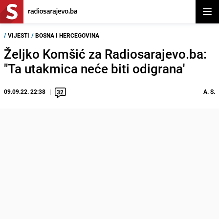
Otvor
/
VIJESTI
/
BOSNA I HERCEGOVINA
Željko Komšić za Radiosarajevo.ba:
"Ta utakmica neće biti odigrana'
09.09.22. 22:38
A. S.
32