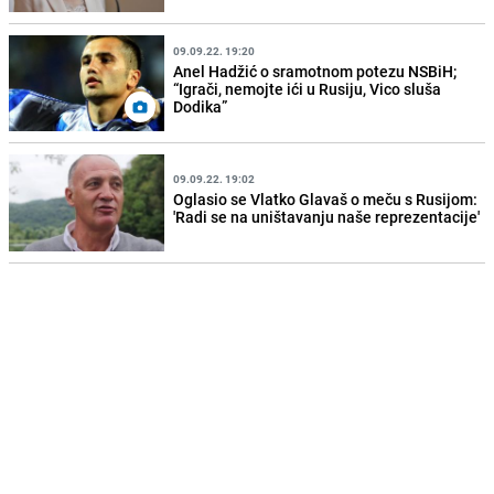
09.09.22. 19:20
Anel Hadžić o sramotnom potezu NSBiH;
“Igrači, nemojte ići u Rusiju, Vico sluša
Dodika”
09.09.22. 19:02
Oglasio se Vlatko Glavaš o meču s Rusijom:
'Radi se na uništavanju naše reprezentacije'