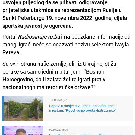
usvojen prijedlog da se prihvati odigravanje
prijateljske utakmice sa reprezentacijom Rusije u
Sankt Peterburgu 19. novembra 2022. godine, cijela
sportska javnost je ogorčena.
Portal
Radiosarajevo.ba
ima pouzdane informacije da
mnogi igrači neće se odazvati pozivu selektora Ivayla
Peteva.
Sa svih strana naše zemlje, ali i iz Ukrajine, stižu
poruke sa samo jednim pitanjem -
"Bosno i
Hercegovino, da li zaista želite igrati protiv
nacionalnog tima terorističke države?".
TRENDING
Lopovi u susjedstvu imaju neobičnu metu,
mještani: "Počet ćemo postavljati zamke"
09.09.22. 18:30