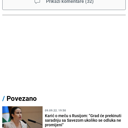
Prikaži komentare
(
32
)
/
Povezano
09.09.22. 19:50
Karić o meču s Rusijom: "Grad će prekinuti
saradnju sa Savezom ukoliko se odluka ne
promijeni"