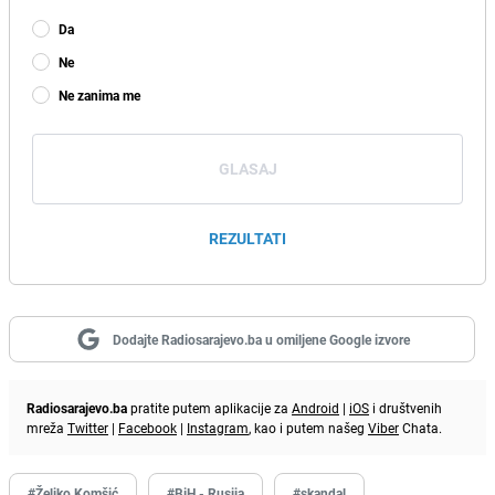
Da
Ne
Ne zanima me
GLASAJ
REZULTATI
Dodajte Radiosarajevo.ba u omiljene Google izvore
Radiosarajevo.ba
pratite putem aplikacije za
Android
|
iOS
i društvenih
mreža
Twitter
|
Facebook
|
Instagram
, kao i putem našeg
Viber
Chata.
#Željko Komšić
#BiH - Rusija
#skandal