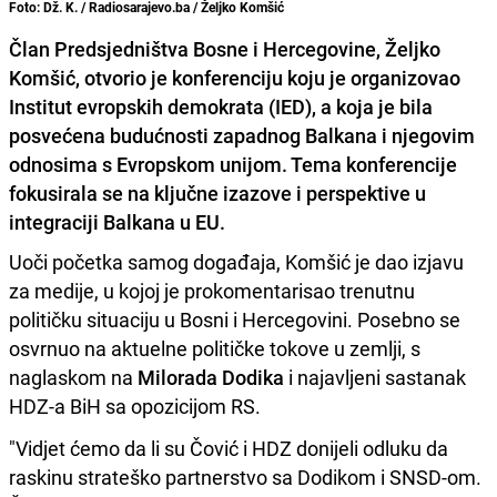
Foto: Dž. K. / Radiosarajevo.ba / Željko Komšić
Član Predsjedništva Bosne i Hercegovine, Željko
Komšić, otvorio je konferenciju koju je organizovao
Institut evropskih demokrata (IED), a koja je bila
posvećena budućnosti zapadnog Balkana i njegovim
odnosima s Evropskom unijom. Tema konferencije
fokusirala se na ključne izazove i perspektive u
integraciji Balkana u EU.
Uoči početka samog događaja, Komšić je dao izjavu
za medije, u kojoj je prokomentarisao trenutnu
političku situaciju u Bosni i Hercegovini. Posebno se
osvrnuo na aktuelne političke tokove u zemlji, s
naglaskom na
Milorada Dodika
i najavljeni sastanak
HDZ-a BiH sa opozicijom RS.
"Vidjet ćemo da li su Čović i HDZ donijeli odluku da
raskinu strateško partnerstvo sa Dodikom i SNSD-om.