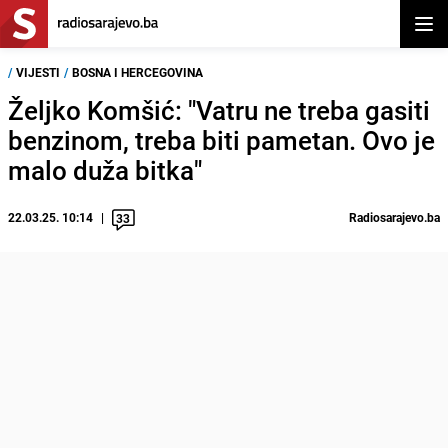
Otvor
/
VIJESTI
/
BOSNA I HERCEGOVINA
Željko Komšić: "Vatru ne treba gasiti
benzinom, treba biti pametan. Ovo je
malo duža bitka"
22.03.25. 10:14
Radiosarajevo.ba
33