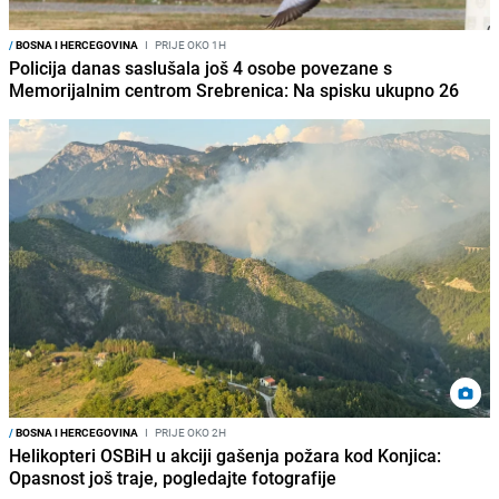
/
BOSNA I HERCEGOVINA
I
PRIJE OKO 1H
Policija danas saslušala još 4 osobe povezane s
Memorijalnim centrom Srebrenica: Na spisku ukupno 26
/
BOSNA I HERCEGOVINA
I
PRIJE OKO 2H
Helikopteri OSBiH u akciji gašenja požara kod Konjica:
Opasnost još traje, pogledajte fotografije