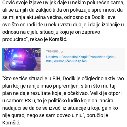
Čović svoje izjave uvijek daje u nekim polurečenicama,
ali se iz njih da zaključiti da on pokazuje spremnost da
se mijenja aktuelna većina, odnosno da Dodik i sve
ovo što on radi ide u neku vrstu dublje i dalje izolacije u
odnosu na cijelu situaciju koju je on zapravo
producirao", rekao je
Komšić.
TRENDING
Ubistvo u Bosanskoj Krupi: Pronađeno tijelo u
kući, osumnjičeni uhapšen
"Što se tiče situacije u BiH, Dodik je očigledno aktivirao
plan koji je ranije imao pripremljen, s tim što mu taj
plan ne daje rezultate koje je očekivao. Veliki je otpor i
u samom RS-u, to je političko ludilo koje on lansira
nadajući se da će se izvući iz situacije u koju ga niko
nije gurao, nego se sam doveo u nju", poručio je
Komšić.