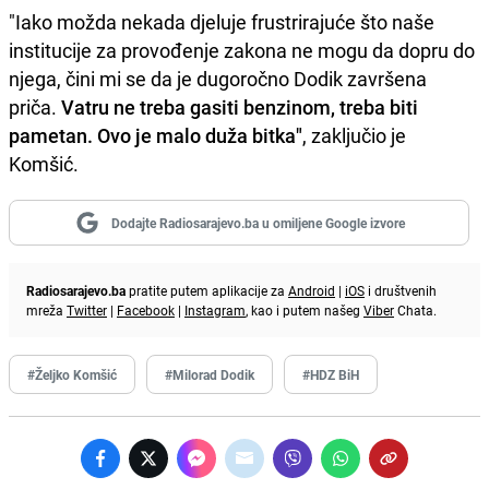
"Iako možda nekada djeluje frustrirajuće što naše
institucije za provođenje zakona ne mogu da dopru do
njega, čini mi se da je dugoročno Dodik završena
priča.
Vatru ne treba gasiti benzinom, treba biti
pametan. Ovo je malo duža bitka"
, zaključio je
Komšić.
Dodajte Radiosarajevo.ba u omiljene Google izvore
Radiosarajevo.ba
pratite putem aplikacije za
Android
|
iOS
i društvenih
mreža
Twitter
|
Facebook
|
Instagram
, kao i putem našeg
Viber
Chata.
#Željko Komšić
#Milorad Dodik
#HDZ BiH