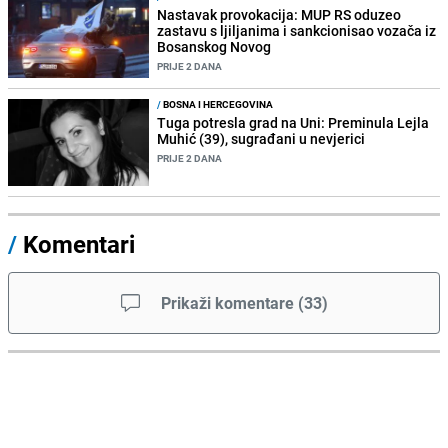
Nastavak provokacija: MUP RS oduzeo
zastavu s ljiljanima i sankcionisao vozača iz
Bosanskog Novog
PRIJE 2 DANA
/
BOSNA I HERCEGOVINA
Tuga potresla grad na Uni: Preminula Lejla
Muhić (39), sugrađani u nevjerici
PRIJE 2 DANA
/
Komentari
Prikaži komentare
(
33
)