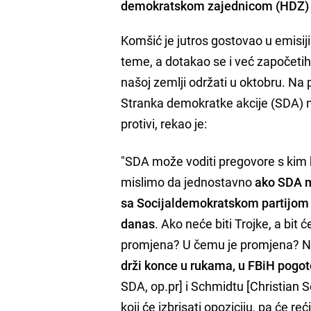
demokratskom zajednicom (HDZ) u
Komšić je jutros gostovao u emisij
teme, a dotakao se i već započetih 
našoj zemlji održati u oktobru. Na
Stranka demokratke akcije (SDA) 
protivi, rekao je:
"SDA može voditi pregovore s kim h
mislimo da jednostavno
ako SDA mi
sa Socijaldemokratskom partijom 
danas
. Ako neće biti Trojke, a bit 
promjena? U čemu je promjena? Nas
drži konce u rukama, u FBiH pogo
SDA, op.pr] i Schmidtu [Christian S
koji će izbrisati opoziciju, pa će