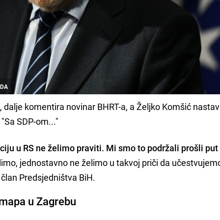
/SDA
S, dalje komentira novinar BHRT-a, a Željko Komšić nastavlj
: "Sa SDP-om..."
ju u RS ne želimo praviti. Mi smo to podržali prošli put 
elimo, jednostavno ne želimo u takvoj priči da učestvujemo
i član Predsjedništva BiH.
 mapa u Zagrebu