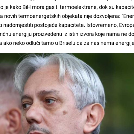
o je kako BiH mora gasiti termoelektrane, dok su kapacit
ja novih termoenergetskih objekata nije dozvoljena: "Energ
ti nadomjestiti postojeće kapacitete. Istovremeno, Evrop
ičnu energiju proizvedenu iz istih izvora koje nama ne d
ta ako neko odluči tamo u Briselu da za nas nema energij