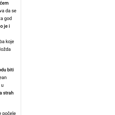
rećem
ava da se
Šta god
 je i
eba koje
 Možda
du biti
pean
 u
a strah
e počele