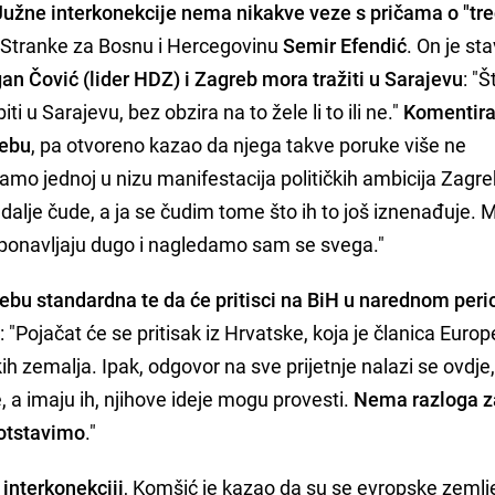
Južne interkonekcije nema nikakve veze s pričama o "t
ik Stranke za Bosnu i Hercegovinu
Semir Efendić
. On je st
an Čović (lider HDZ) i Zagreb mora tražiti u Sarajevu
: "
i u Sarajevu, bez obzira na to žele li to ili ne."
Komentirao
rebu
, pa otvoreno kazao da njega takve poruke više ne
samo jednoj u nizu manifestacija političkih ambicija Zagr
 dalje čude, a ja se čudim tome što ih to još iznenađuje.
se ponavljaju dugo i nagledamo sam se svega."
grebu standardna
te da će pritisci na BiH u narednom perio
 "Pojačat će se pritisak iz Hrvatske, koja je članica Euro
kih zemalja. Ipak, odgovor na sve prijetnje nalazi se ovdje,
 a imaju ih, njihove ideje mogu provesti.
Nema razloga z
rotstavimo
."
interkonekciji
, Komšić je kazao da su se evropske zemlj