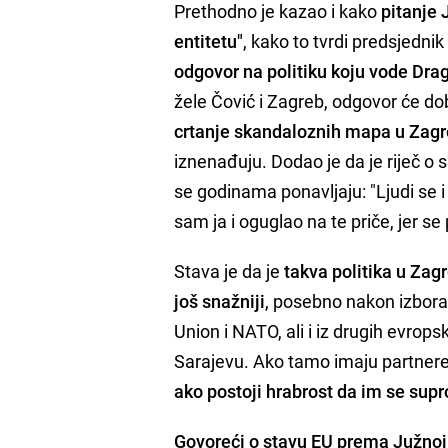
Prethodno je kazao i kako
pitanje 
entitetu"
, kako to tvrdi predsjedn
odgovor na politiku koju vode Drag
žele Čović i Zagreb, odgovor će dobit
crtanje skandaloznih mapa u Zag
iznenađuju. Dodao je da je riječ o 
se godinama ponavljaju: "Ljudi se i
sam ja i oguglao na te priče, jer 
Stava je da je
takva politika u Za
još snažniji
, posebno nakon izbora:
Union i NATO, ali i iz drugih evrops
Sarajevu. Ako tamo imaju partnere,
ako postoji hrabrost da im se sup
Govoreći o stavu EU prema Južnoj 