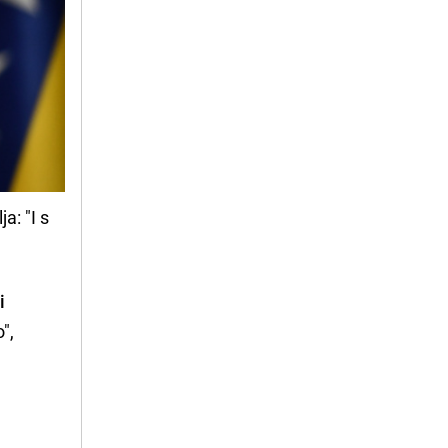
a: "I s
i
",