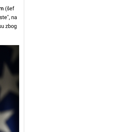
om
(šef
ste", na
 su zbog