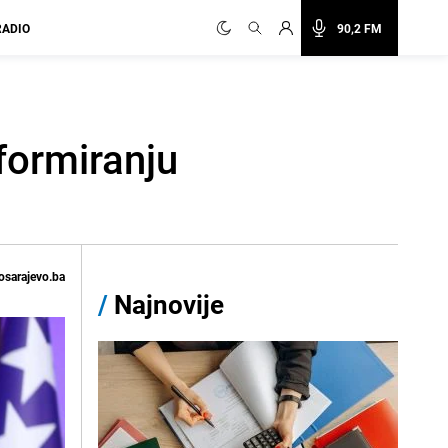
RADIO
90,2 FM
 formiranju
osarajevo.ba
/
Najnovije