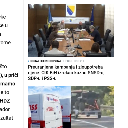
čke
se u
a
 tome
/
BOSNA I HERCEGOVINA
I
PRIJE OKO 2H
 što
Preuranjena kampanja i zloupotreba
djece: CIK BiH izrekao kazne SNSD-u,
, u priči
SDP-u i PSS-u
o imamo
je to
HDZ
sador
zultat