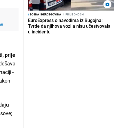
/
BOSNA I HERCEGOVINA
I
PRIJE OKO 3H
EuroExpress o navodima iz Bugojna:
ne
Tvrde da njihova vozila nisu učestvovala
u incidentu
i, prije
 dešava
aciji -
 nakon
daju
asove;