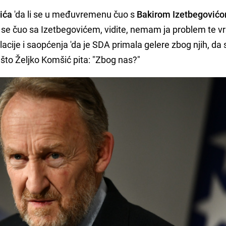
ića
'da li se u međuvremenu čuo s
Bakirom Izetbegović
 se čuo sa Izetbegovićem, vidite, nemam ja problem te vr
ulacije i saopćenja 'da je SDA primala gelere zbog njih, da
a što Željko Komšić pita: "Zbog nas?"