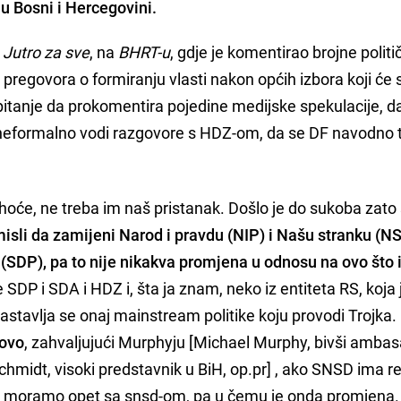
 Bosni i Hercegovini.
i
Jutro za sve
, na
BHRT-u
, gdje je komentirao brojne politi
pregovora o formiranju vlasti nakon općih izbora koji će 
 pitanje da prokomentira pojedine medijske spekulacije, d
neformalno vodi razgovore s HDZ-om, da se DF navodno
oće, ne treba im naš pristanak. Došlo je do sukoba zato
sli da zamijeni Narod i pravdu (NIP) i Našu stranku (NS)
(SDP), pa to nije nikakva promjena u odnosu na ovo št
će SDP i SDA i HDZ i, šta ja znam, neko iz entiteta RS, koja 
tavlja se onaj mainstream politike koju provodi Trojka.
tovo
, zahvaljujući Murphyju [Michael Murphy, bivši amba
chmidt, visoki predstavnik u BiH, op.pr] , ako SNSD ima re
 reći moramo opet sa snsd-om, pa u čemu je onda promjena.