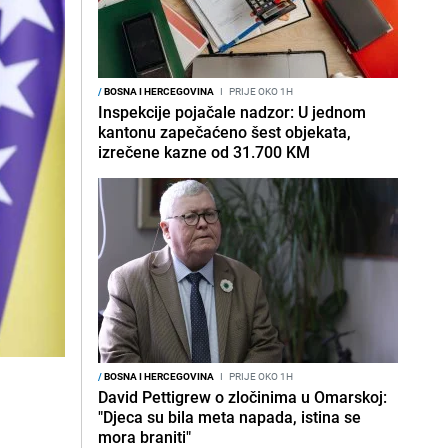
/
BOSNA I HERCEGOVINA
I
PRIJE OKO 1H
Inspekcije pojačale nadzor: U jednom
kantonu zapečaćeno šest objekata,
izrečene kazne od 31.700 KM
/
BOSNA I HERCEGOVINA
I
PRIJE OKO 1H
David Pettigrew o zločinima u Omarskoj:
"Djeca su bila meta napada, istina se
mora braniti"