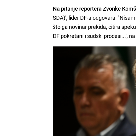
Na pitanje reportera Zvonke Komš
SDA)', lider DF-a odgovara: "Nisam
što ga novinar prekida, citira spek
DF pokretani i sudski procesi...', n