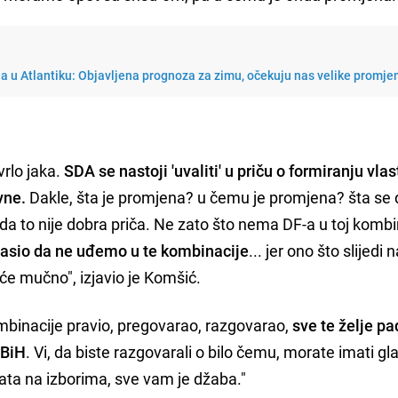
 u Atlantiku: Objavljena prognoza za zimu, očekuju nas velike promje
 vrlo jaka.
SDA se nastoji 'uvaliti' u priču o formiranju vlast
avne.
Dakle, šta je promjena? u čemu je promjena? šta se
a to nije dobra priča. Ne zato što nema DF-a u toj kombin
asio da ne uđemo u te kombinacije
... jer ono što slijedi
 će mučno", izjavio je Komšić.
binacije pravio, pregovarao, razgovarao,
sve te želje pa
 BiH
. Vi, da biste razgovarali o bilo čemu, morate imati gl
tata na izborima, sve vam je džaba."