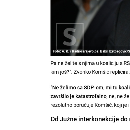
Foto: A. K. / Radiosarajevo.ba: Bakir Izetbegović
Pa ne želite s njima u koaliciju s R
kim još?". Zvonko Komšić replicira
"
Ne želimo sa SDP-om, mi tu koalici
završilo je katastrofalno
, ne, ne ž
rezolutno poručuje Komšić, koji je 
Od Južne interkonekcije do