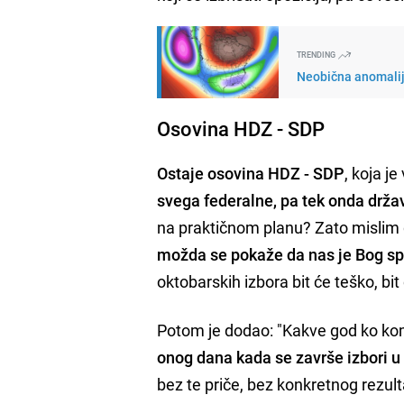
TRENDING
Neobična anomalija
Osovina HDZ - SDP
Ostaje osovina HDZ - SDP
, koja je
svega federalne, pa tek onda drž
na praktičnom planu? Zato mislim d
možda se pokaže da nas je Bog sp
oktobarskih izbora bit će teško, bit
Potom je dodao: "Kakve god ko kom
onog dana kada se završe izbori u
bez te priče, bez konkretnog rezul