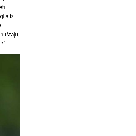
eti
ija iz
a
opuštaju,
e?"