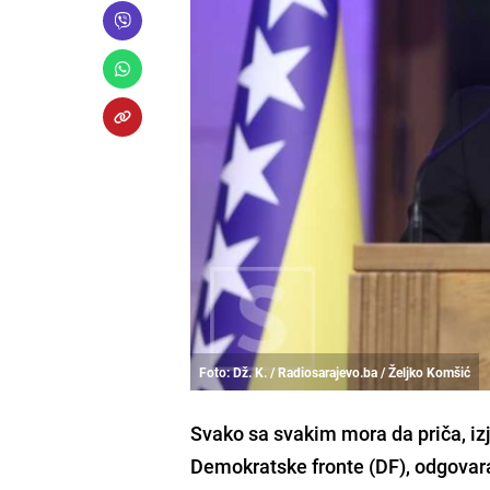
Foto: Dž. K. / Radiosarajevo.ba / Željko Komšić
Svako sa svakim mora da priča, izj
Demokratske fronte (DF), odgovara