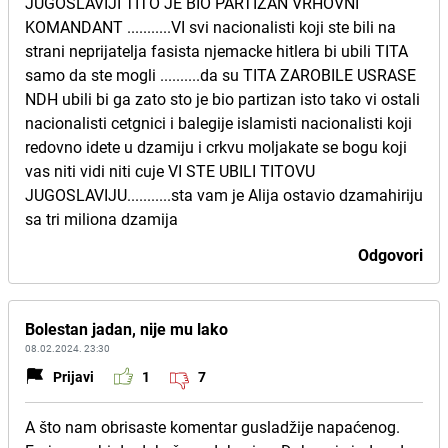
JUGOSLAVIJI TITO JE BIO PARTIZAN VRHOVNI
KOMANDANT ...........VI svi nacionalisti koji ste bili na
strani neprijatelja fasista njemacke hitlera bi ubili TITA
samo da ste mogli ..........da su TITA ZAROBILE USRASE
NDH ubili bi ga zato sto je bio partizan isto tako vi ostali
nacionalisti cetgnici i balegije islamisti nacionalisti koji
redovno idete u dzamiju i crkvu moljakate se bogu koji
vas niti vidi niti cuje VI STE UBILI TITOVU
JUGOSLAVIJU...........sta vam je Alija ostavio dzamahiriju
sa tri miliona dzamija
Odgovori
Bolestan jadan, nije mu lako
08.02.2024. 23:30
Prijavi
1
7
A što nam obrisaste komentar gusladžije napaćenog.