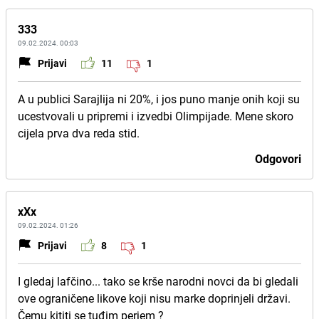
333
09.02.2024. 00:03
Prijavi
11
1
A u publici Sarajlija ni 20%, i jos puno manje onih koji su
ucestvovali u pripremi i izvedbi Olimpijade. Mene skoro
cijela prva dva reda stid.
Odgovori
xXx
09.02.2024. 01:26
Prijavi
8
1
I gledaj lafčino... tako se krše narodni novci da bi gledali
ove ograničene likove koji nisu marke doprinjeli državi.
Čemu kititi se tuđim perjem ?