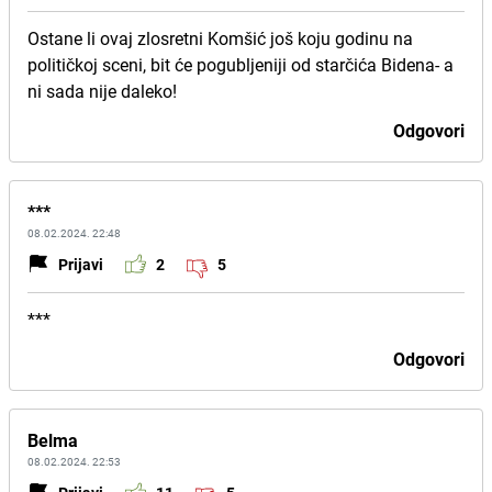
Ostane li ovaj zlosretni Komšić još koju godinu na
političkoj sceni, bit će pogubljeniji od starčića Bidena- a
ni sada nije daleko!
Odgovori
***
08.02.2024. 22:48
Prijavi
2
5
***
Odgovori
Belma
08.02.2024. 22:53