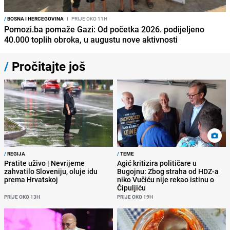
/
BOSNA I HERCEGOVINA
I
PRIJE OKO 11H
Pomozi.ba pomaže Gazi: Od početka 2026. podijeljeno
40.000 toplih obroka, u augustu nove aktivnosti
/
Pročitajte još
/
REGIJA
/
TEME
Pratite uživo | Nevrijeme
Agić kritizira političare u
zahvatilo Sloveniju, oluje idu
Bugojnu: Zbog straha od HDZ-a
prema Hrvatskoj
niko Vučiću nije rekao istinu o
Čipuljiću
PRIJE OKO 13H
PRIJE OKO 19H