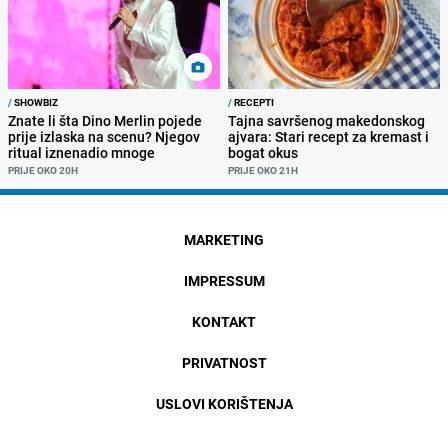
/
SHOWBIZ
/
RECEPTI
Znate li šta Dino Merlin pojede
Tajna savršenog makedonskog
prije izlaska na scenu? Njegov
ajvara: Stari recept za kremast i
ritual iznenadio mnoge
bogat okus
PRIJE OKO 20H
PRIJE OKO 21H
MARKETING
IMPRESSUM
KONTAKT
PRIVATNOST
USLOVI KORIŠTENJA