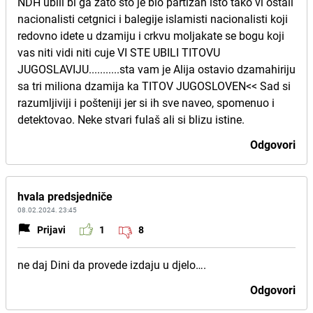
NDH ubili bi ga zato sto je bio partizan isto tako vi ostali
nacionalisti cetgnici i balegije islamisti nacionalisti koji
redovno idete u dzamiju i crkvu moljakate se bogu koji
vas niti vidi niti cuje VI STE UBILI TITOVU
JUGOSLAVIJU...........sta vam je Alija ostavio dzamahiriju
sa tri miliona dzamija ka TITOV JUGOSLOVEN<< Sad si
razumljiviji i pošteniji jer si ih sve naveo, spomenuo i
detektovao. Neke stvari fulaš ali si blizu istine.
Odgovori
hvala predsjedniče
08.02.2024. 23:45
Prijavi
1
8
ne daj Dini da provede izdaju u djelo….
Odgovori