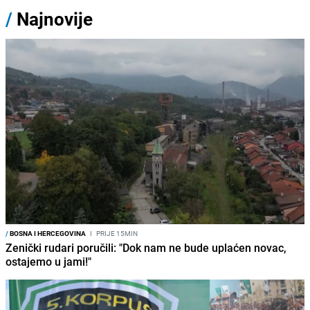
/
Najnovije
/
BOSNA I HERCEGOVINA
I
PRIJE 15MIN
Zenički rudari poručili: "Dok nam ne bude uplaćen novac,
ostajemo u jami!"