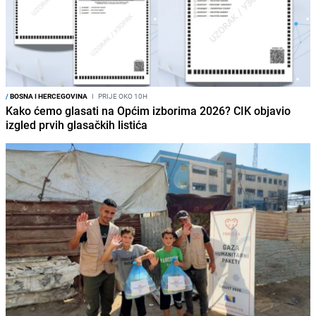
/
BOSNA I HERCEGOVINA
I
PRIJE OKO 10H
Kako ćemo glasati na Općim izborima 2026? CIK objavio
izgled prvih glasačkih listića