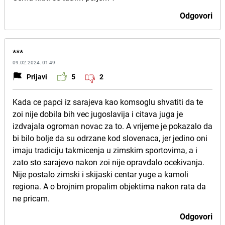
Odgovori
***
09.02.2024. 01:49
Prijavi
5
2
Kada ce papci iz sarajeva kao komsoglu shvatiti da te
zoi nije dobila bih vec jugoslavija i citava juga je
izdvajala ogroman novac za to. A vrijeme je pokazalo da
bi bilo bolje da su odrzane kod slovenaca, jer jedino oni
imaju tradiciju takmicenja u zimskim sportovima, a i
zato sto sarajevo nakon zoi nije opravdalo ocekivanja.
Nije postalo zimski i skijaski centar yuge a kamoli
regiona. A o brojnim propalim objektima nakon rata da
ne pricam.
Odgovori