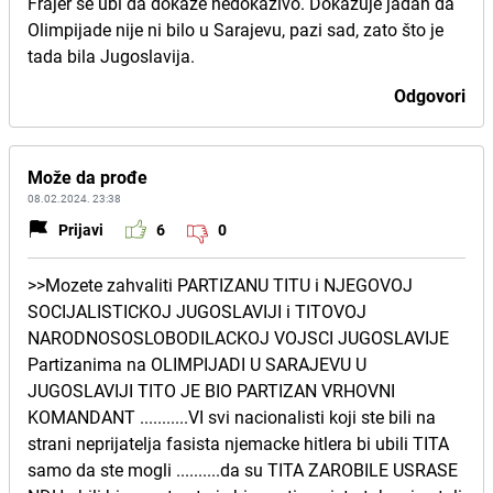
Frajer se ubi da dokaže nedokazivo. Dokazuje jadan da
Olimpijade nije ni bilo u Sarajevu, pazi sad, zato što je
tada bila Jugoslavija.
Odgovori
Može da prođe
08.02.2024. 23:38
Prijavi
6
0
>>Mozete zahvaliti PARTIZANU TITU i NJEGOVOJ
SOCIJALISTICKOJ JUGOSLAVIJI i TITOVOJ
NARODNOSOSLOBODILACKOJ VOJSCI JUGOSLAVIJE
Partizanima na OLIMPIJADI U SARAJEVU U
JUGOSLAVIJI TITO JE BIO PARTIZAN VRHOVNI
KOMANDANT ...........VI svi nacionalisti koji ste bili na
strani neprijatelja fasista njemacke hitlera bi ubili TITA
samo da ste mogli ..........da su TITA ZAROBILE USRASE