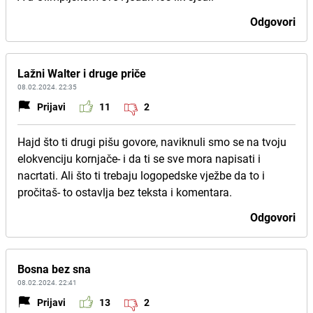
Odgovori
Lažni Walter i druge priče
08.02.2024. 22:35
Prijavi
11
2
Hajd što ti drugi pišu govore, naviknuli smo se na tvoju
elokvenciju kornjače- i da ti se sve mora napisati i
nacrtati. Ali što ti trebaju logopedske vježbe da to i
pročitaš- to ostavlja bez teksta i komentara.
Odgovori
Bosna bez sna
08.02.2024. 22:41
Prijavi
13
2