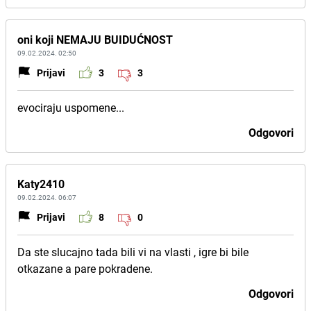
oni koji NEMAJU BUIDUĆNOST
09.02.2024. 02:50
Prijavi
3
3
evociraju uspomene...
Odgovori
Katy2410
09.02.2024. 06:07
Prijavi
8
0
Da ste slucajno tada bili vi na vlasti , igre bi bile
otkazane a pare pokradene.
Odgovori