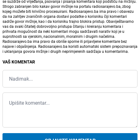
se suzdrže od vrijeđanja, psovanja i pisanja komentara koji podstiču na mržnju.
Strogo zabranjen bilo kakav govor mržnje na portalu radiosarajevo.ba, zbog
kojeg možete biti krivično procesuirani. Radiosarajevo.ba ima pravo i obavezu
da na zahtjev zvaničnih organa dostavi podatke o korisniku čiji komentari
sadrže govor mržnje, kao i da korisniku trajno blokira pristup. Obaviještavamo
vas da svaki čitatelj dobrovoljno pristupa čitanju i kreiranju komentara i
prihvata mogućnost da neki komentari mogu sadržavati narativ koji je u
suprotnosti sa vjerskim, nacionalnim, moralnim i drugim načelima.
Radiosarajevo.ba ima pravo da obriše sporne ili prijavljene komentare bez
najave i objašnjenja. Radiosarajevo.ba koristi automatski sistem prepoznavanja
i uklanjanja govora mržnje i drugih neprimjerenih sadržaja u komentarima.
VAŠ KOMENTAR