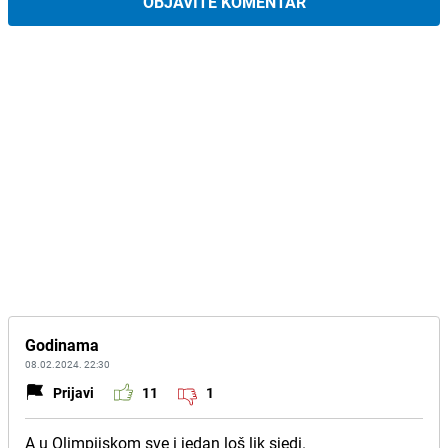
OBJAVITE KOMENTAR
Godinama
08.02.2024. 22:30
Prijavi
11
1
A u Olimpijskom sve i jedan loš lik sjedi.