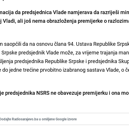
acija da predsjednica Vlade namjerava da razriješi min
j Vladi, ali još nema obrazloženja premijerke o razlozim
m saopćili da na osnovu člana 94. Ustava Republike Srpsk
e Srpske predsjednik Vlade može, za vrijeme trajanja man
ljenja predsjednika Republike Srpske i predsjednika Sku
e do jedne trećine prvobitno izabranog sastava Vlade, o
je predsjednika NSRS ne obavezuje premijerku i ona m
Dodajte Radiosarajevo.ba u omiljene Google izvore