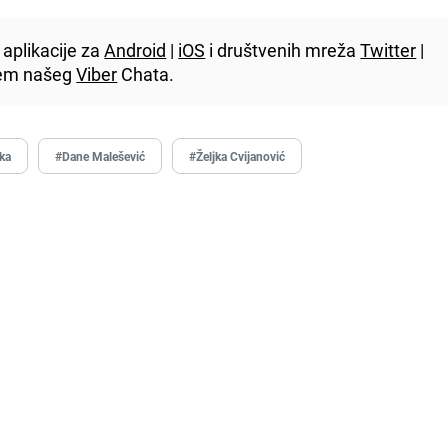
aplikacije za
Android
|
iOS
i društvenih mreža
Twitter
|
utem našeg
Viber
Chata.
ka
#Dane Malešević
#Željka Cvijanović