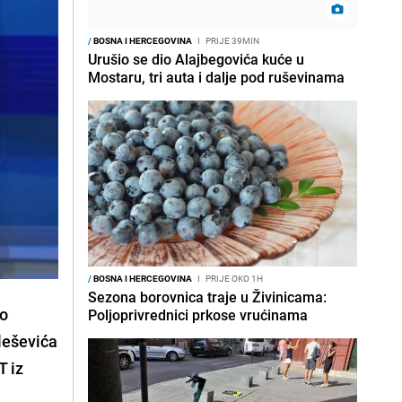
/
BOSNA I HERCEGOVINA
I
PRIJE 39MIN
Urušio se dio Alajbegovića kuće u
Mostaru, tri auta i dalje pod ruševinama
/
BOSNA I HERCEGOVINA
I
PRIJE OKO 1H
Sezona borovnica traje u Živinicama:
no
Poljoprivrednici prkose vrućinama
leševića
T iz