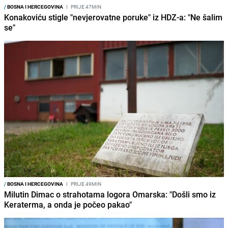
/
BOSNA I HERCEGOVINA
I
PRIJE 47MIN
Konakoviću stigle "nevjerovatne poruke" iz HDZ-a: "Ne šalim
se"
/
BOSNA I HERCEGOVINA
I
PRIJE 49MIN
Milutin Dimac o strahotama logora Omarska: "Došli smo iz
Keraterma, a onda je počeo pakao"