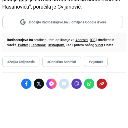
Hasanoviću", poručila je Cvijanović.
Dodajte Radiosarajevo.ba u omiljene Google izvore
Radiosarajevo.ba
pratite putem aplikacije za
Android
|
iOS
i društvenih
mreža
Twitter
|
Facebook
|
Instagram
, kao i putem našeg
Viber
Chata.
#Željka Cvijanović
#Christian Schmidt
#vijadukt