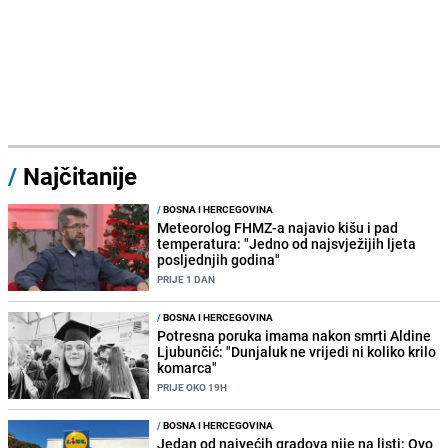
/
Najčitanije
/
BOSNA I HERCEGOVINA
Meteorolog FHMZ-a najavio kišu i pad
temperatura: "Jedno od najsvježijih ljeta
posljednjih godina"
PRIJE 1 DAN
/
BOSNA I HERCEGOVINA
Potresna poruka imama nakon smrti Aldine
Ljubunčić: "Dunjaluk ne vrijedi ni koliko krilo
komarca"
PRIJE OKO 19H
/
BOSNA I HERCEGOVINA
Jedan od najvećih gradova nije na listi: Ovo