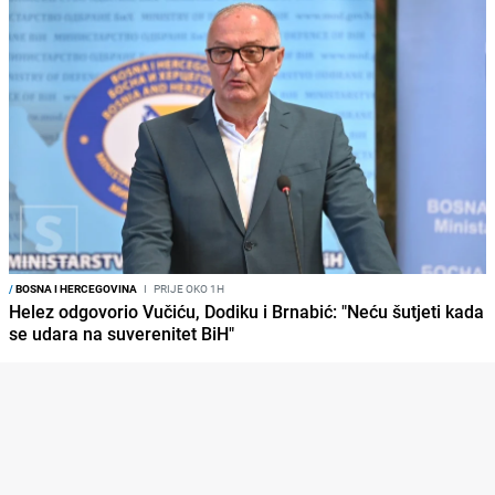
/
BOSNA I HERCEGOVINA
I
PRIJE OKO 1H
Helez odgovorio Vučiću, Dodiku i Brnabić: "Neću šutjeti kada
se udara na suverenitet BiH"