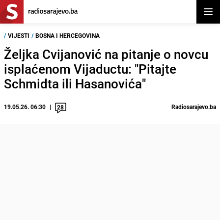
Otvor
/
VIJESTI
/
BOSNA I HERCEGOVINA
Željka Cvijanović na pitanje o novcu
isplaćenom Vijaductu: "Pitajte
Schmidta ili Hasanovića"
19.05.26. 06:30
Radiosarajevo.ba
28