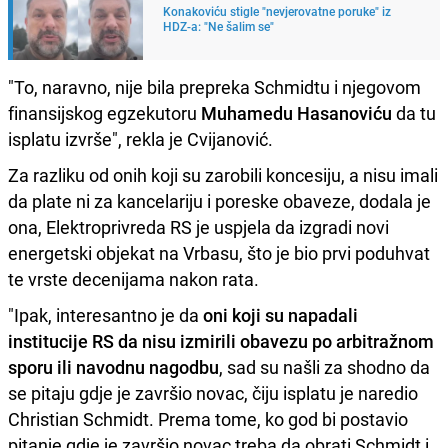
Konakoviću stigle "nevjerovatne poruke" iz
HDZ-a: "Ne šalim se"
"To, naravno, nije bila prepreka Schmidtu i njegovom
finansijskog egzekutoru
Muhamedu Hasanoviću
da tu
isplatu izvrše", rekla je Cvijanović.
Za razliku od onih koji su zarobili koncesiju, a nisu imali
da plate ni za kancelariju i poreske obaveze, dodala je
ona, Elektroprivreda RS je uspjela da izgradi novi
energetski objekat na Vrbasu, što je bio prvi poduhvat
te vrste decenijama nakon rata.
"Ipak, interesantno je da
oni koji su napadali
institucije RS da nisu izmirili obavezu po arbitražnom
sporu ili navodnu nagodbu
, sad su našli za shodno da
se pitaju gdje je završio novac, čiju isplatu je naredio
Christian Schmidt. Prema tome, ko god bi postavio
pitanje gdje je završio novac treba da obrati Schmidt i