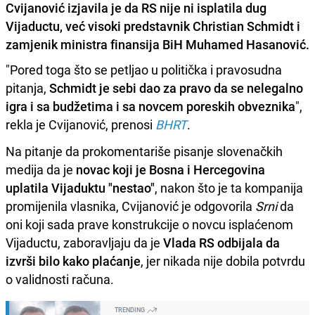
Cvijanović izjavila je da RS nije ni isplatila dug
Vijaductu, već visoki predstavnik Christian Schmidt i
zamjenik ministra finansija BiH Muhamed Hasanović.
"Pored toga što se petljao u politička i pravosudna
pitanja,
Schmidt je sebi dao za pravo da se nelegalno
igra i sa budžetima i sa novcem poreskih obveznika
",
rekla je Cvijanović, prenosi
BHRT
.
Na pitanje da prokomentariše pisanje slovenačkih
medija da je
novac koji je Bosna i Hercegovina
uplatila Vijaduktu "nestao"
, nakon što je ta kompanija
promijenila vlasnika, Cvijanović je odgovorila
Srni
da
oni koji sada prave konstrukcije o novcu isplaćenom
Vijaductu, zaboravljaju da je
Vlada RS odbijala da
izvrši bilo kako plaćanje
, jer nikada nije dobila potvrdu
o validnosti računa.
TRENDING