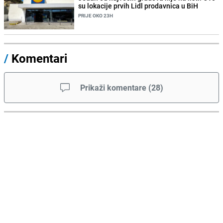
su lokacije prvih Lidl prodavnica u BiH
PRIJE OKO 23H
/
Komentari
Prikaži komentare
(
28
)