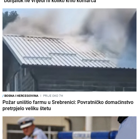
"Dunjaluk ne vrijedi ni koliko krilo komarca"
/
BOSNA I HERCEGOVINA
I
PRIJE OKO 7H
Požar uništio farmu u Srebrenici: Povratničko domaćinstvo
pretrpjelo veliku štetu