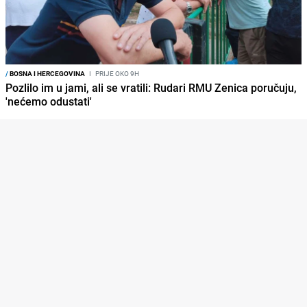
/
BOSNA I HERCEGOVINA
I
PRIJE OKO 9H
Pozlilo im u jami, ali se vratili: Rudari RMU Zenica poručuju,
'nećemo odustati'