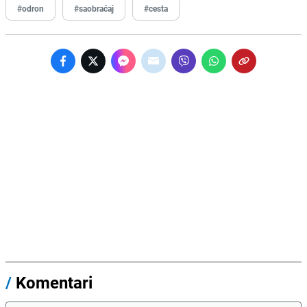
#odron
#saobraćaj
#cesta
/
Komentari