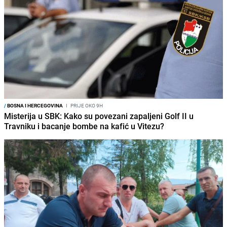
/
BOSNA I HERCEGOVINA
I
PRIJE OKO 9H
Misterija u SBK: Kako su povezani zapaljeni Golf II u
Travniku i bacanje bombe na kafić u Vitezu?