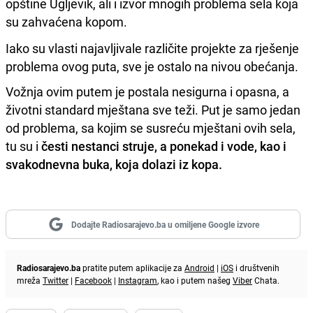
opštine Ugljevik, ali i izvor mnogih problema sela koja
su zahvaćena kopom.
Iako su vlasti najavljivale različite projekte za rješenje
problema ovog puta, sve je ostalo na nivou obećanja.
Vožnja ovim putem je postala nesigurna i opasna, a
životni standard mještana sve teži. Put je samo jedan
od problema, sa kojim se susreću mještani ovih sela,
tu su i
česti nestanci struje, a ponekad i vode, kao i
svakodnevna buka, koja dolazi iz kopa.
Dodajte Radiosarajevo.ba u omiljene Google izvore
Radiosarajevo.ba
pratite putem aplikacije za
Android
|
iOS
i društvenih
mreža
Twitter
|
Facebook
|
Instagram
, kao i putem našeg
Viber
Chata.