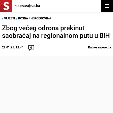
Otvor
/
VIJESTI
/
BOSNA I HERCEGOVINA
Zbog većeg odrona prekinut
saobraćaj na regionalnom putu u BiH
28.01.25. 12:44
Radiosarajevo.ba
0