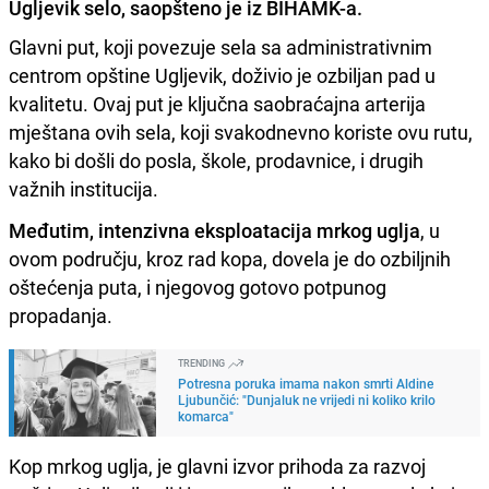
Ugljevik selo, saopšteno je iz BIHAMK-a.
Glavni put, koji povezuje sela sa administrativnim
centrom opštine Ugljevik, doživio je ozbiljan pad u
kvalitetu. Ovaj put je ključna saobraćajna arterija
mještana ovih sela, koji svakodnevno koriste ovu rutu,
kako bi došli do posla, škole, prodavnice, i drugih
važnih institucija.
Međutim, intenzivna eksploatacija mrkog uglja
, u
ovom području, kroz rad kopa, dovela je do ozbiljnih
oštećenja puta, i njegovog gotovo potpunog
propadanja.
TRENDING
Potresna poruka imama nakon smrti Aldine
Ljubunčić: "Dunjaluk ne vrijedi ni koliko krilo
komarca"
Kop mrkog uglja, je glavni izvor prihoda za razvoj