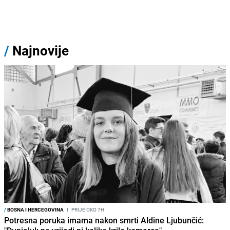
/
Najnovije
/
BOSNA I HERCEGOVINA
I
PRIJE OKO 7H
Potresna poruka imama nakon smrti Aldine Ljubunčić: