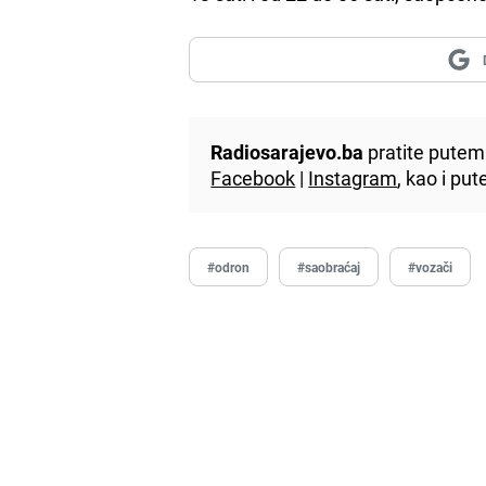
Radiosarajevo.ba
pratite putem 
Facebook
|
Instagram
, kao i p
#odron
#saobraćaj
#vozači