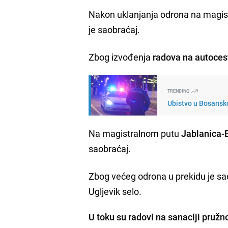
Nakon uklanjanja odrona na magi
je saobraćaj.
Zbog izvođenja
radova na autoces
TRENDING
Ubistvo u Bosansko
Na magistralnom putu
Jablanica-B
saobraćaj.
Zbog većeg odrona u prekidu je s
Ugljevik selo.
U toku su radovi na sanaciji pružn