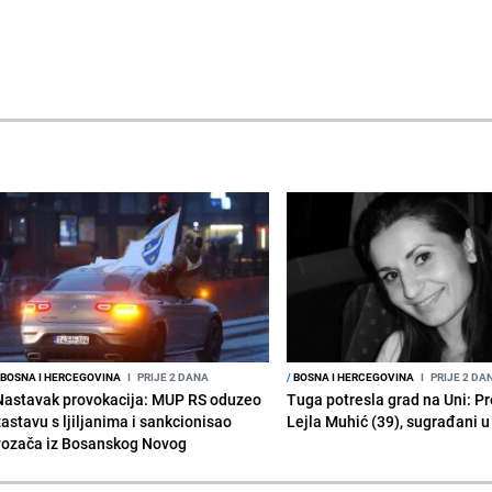
BOSNA I HERCEGOVINA
I
PRIJE 2 DANA
/
BOSNA I HERCEGOVINA
I
PRIJE 2 DA
Nastavak provokacija: MUP RS oduzeo
Tuga potresla grad na Uni: P
zastavu s ljiljanima i sankcionisao
Lejla Muhić (39), sugrađani u
vozača iz Bosanskog Novog