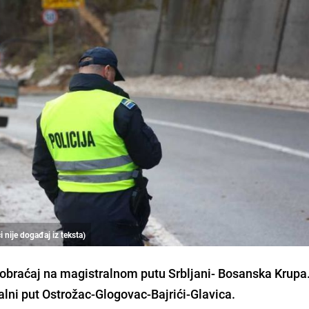
ci nije događaj iz teksta)
aobraćaj na magistralnom putu Srbljani- Bosanska Krupa
nalni put Ostrožac-Glogovac-Bajrići-Glavica.