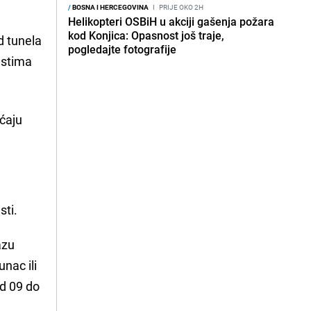
/
BOSNA I HERCEGOVINA
I
PRIJE OKO 2H
Helikopteri OSBiH u akciji gašenja požara
kod Konjica: Opasnost još traje,
d tunela
pogledajte fotografije
jestima
aćaju
sti.
azu
nac ili
d 09 do