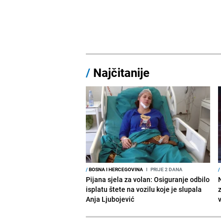
/
Najčitanije
/
BOSNA I HERCEGOVINA
I
PRIJE 2 DANA
/
Pijana sjela za volan: Osiguranje odbilo
isplatu štete na vozilu koje je slupala
Anja Ljubojević