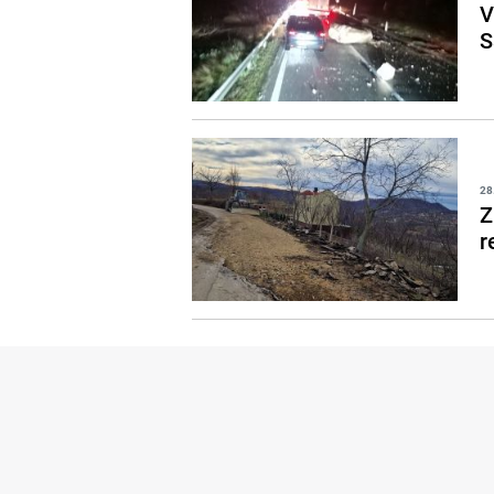
V
S
28
Z
r