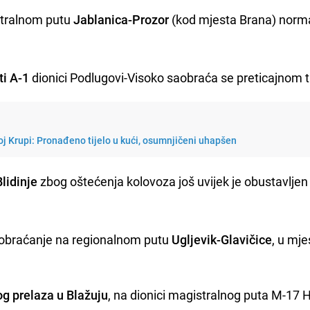
stralnom putu
Jablanica-Prozor
(kod mjesta Brana) norm
ti A-1
dionici Podlugovi-Visoko saobraća se preticajnom 
j Krupi: Pronađeno tijelo u kući, osumnjičeni uhapšen
lidinje
zbog oštećenja kolovoza još uvijek je obustavljen
aobraćanje na regionalnom putu
Ugljevik-Glavičice
, u mje
og prelaza u Blažuju
, na dionici magistralnog puta M-17 H