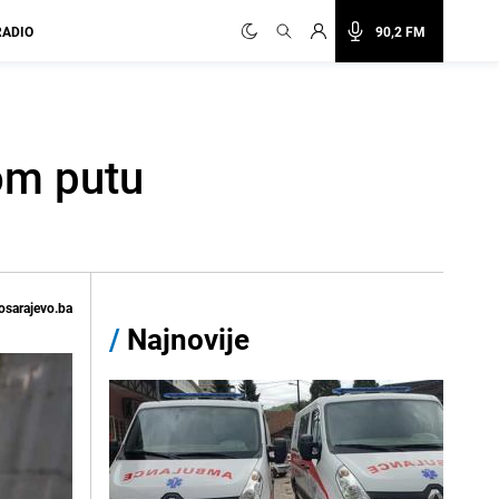
RADIO
90,2 FM
om putu
osarajevo.ba
/
Najnovije