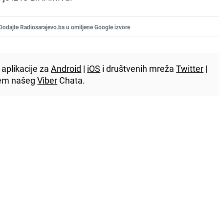
Dodajte Radiosarajevo.ba u omiljene Google izvore
aplikacije za
Android
|
iOS
i društvenih mreža
Twitter
|
utem našeg
Viber
Chata.