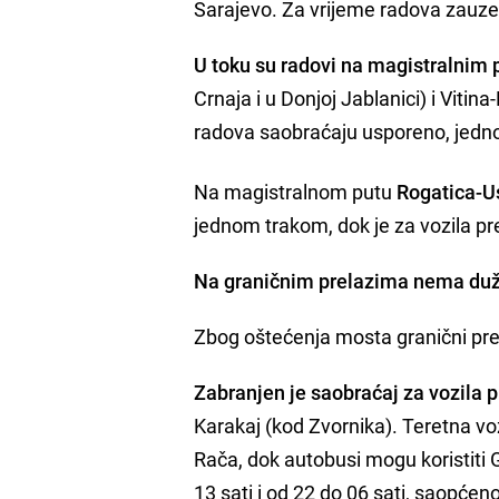
Sarajevo. Za vrijeme radova zauze
U toku su radovi na magistralnim
Crnaja i u Donjoj Jablanici) i Vitin
radova saobraćaju usporeno, jed
Na magistralnom putu
Rogatica-U
jednom trakom, dok je za vozila pr
Na graničnim prelazima nema duž
Zbog oštećenja mosta granični prela
Zabranjen je saobraćaj za vozila p
Karakaj (kod Zvornika). Teretna vo
Rača, dok autobusi mogu koristiti
13 sati i od 22 do 06 sati, saopćen