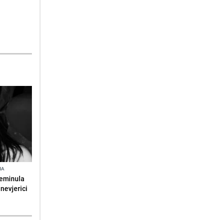
NA
reminula
 nevjerici