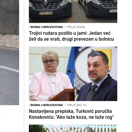
/
BOSNA I HERCEGOVINA
I
PRIJE 56MIN
Trojici rudara pozlilo u jami: Jedan već
želi da se vrati, drugi prevezen u bolnicu
/
BOSNA I HERCEGOVINA
I
PRIJE OKO 1H
Nastavljena prepiska, Turković poručila
.
Konakoviću: "Ako laže koza, ne laže rog"