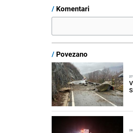
/
Komentari
/
Povezano
27
V
S
28