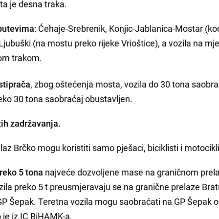
ta je desna traka.
 putevima
: Ćehaje-Srebrenik, Konjic-Jablanica-Mostar (ko
a-Ljubuški (na mostu preko rijeke Vrioštice), a vozila na m
nom trakom.
stiprača
, zbog oštećenja mosta, vozila do 30 tona saobr
eko 30 tona saobraćaj obustavljen.
ih zadržavanja.
z Brčko mogu koristiti samo pješaci, biciklisti i motocikli
reko 5 tona
najveće dozvoljene mase na graničnom prel
zila preko 5 t preusmjeravaju se na granične prelaze Bratu
 GP Šepak. Teretna vozila mogu saobraćati na GP Šepak o
o je iz IC BiHAMK-a.