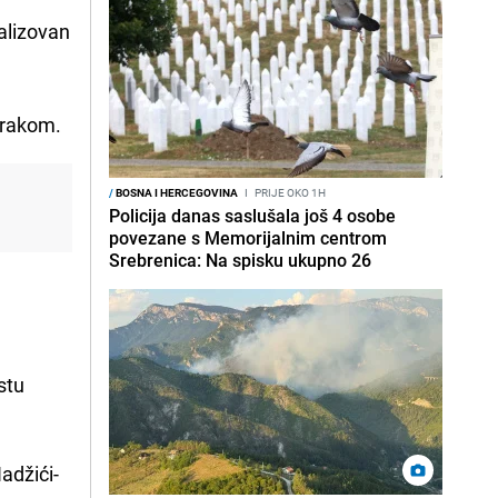
alizovan
trakom.
/
BOSNA I HERCEGOVINA
I
PRIJE OKO 1H
Policija danas saslušala još 4 osobe
povezane s Memorijalnim centrom
Srebrenica: Na spisku ukupno 26
stu
adžići-