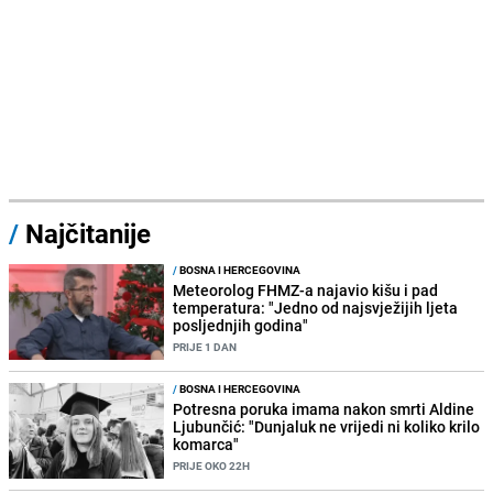
/
Najčitanije
/
BOSNA I HERCEGOVINA
Meteorolog FHMZ-a najavio kišu i pad
temperatura: "Jedno od najsvježijih ljeta
posljednjih godina"
PRIJE 1 DAN
/
BOSNA I HERCEGOVINA
Potresna poruka imama nakon smrti Aldine
Ljubunčić: "Dunjaluk ne vrijedi ni koliko krilo
komarca"
PRIJE OKO 22H