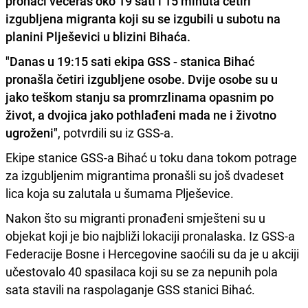
pronaći večeras oko 19 sati i 15 minuta četiri
izgubljena migranta koji su se izgubili u subotu na
planini Plješevici u blizini Bihaća.
"Danas u 19:15 sati ekipa GSS - stanica Bihać
pronašla četiri izgubljene osobe. Dvije osobe su u
jako teškom stanju sa promrzlinama opasnim po
život, a dvojica jako pothlađeni mada ne i životno
ugroženi"
, potvrdili su iz GSS-a.
Ekipe stanice GSS-a Bihać u toku dana tokom potrage
za izgubljenim migrantima pronašli su još dvadeset
lica koja su zalutala u šumama Plješevice.
Nakon što su migranti pronađeni smješteni su u
objekat koji je bio najbliži lokaciji pronalaska. Iz GSS-a
Federacije Bosne i Hercegovine saoćili su da je u akciji
učestovalo 40 spasilaca koji su se za nepunih pola
sata stavili na raspolaganje GSS stanici Bihać.