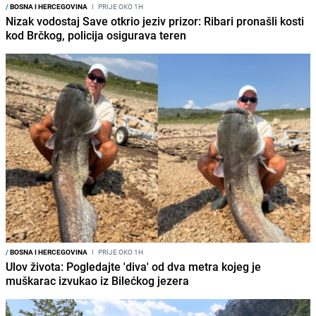
/
BOSNA I HERCEGOVINA
I
PRIJE OKO 1H
Nizak vodostaj Save otkrio jeziv prizor: Ribari pronašli kosti
kod Brčkog, policija osigurava teren
/
BOSNA I HERCEGOVINA
I
PRIJE OKO 1H
Ulov života: Pogledajte 'diva' od dva metra kojeg je
muškarac izvukao iz Bilećkog jezera