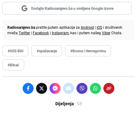
Dodajte Radiosarajevo.ba u omiljene Google izvore
Radiosarajevo.ba
pratite putem aplikacije za
Android
|
iOS
i društvenih
mreža
Twitter
|
Facebook
|
Instagram
, kao i putem našeg
Viber
Chata.
#GSS BiH
#spašavanje
#Bosna i Hercegovina
#Bihać
58
Dijeljenja