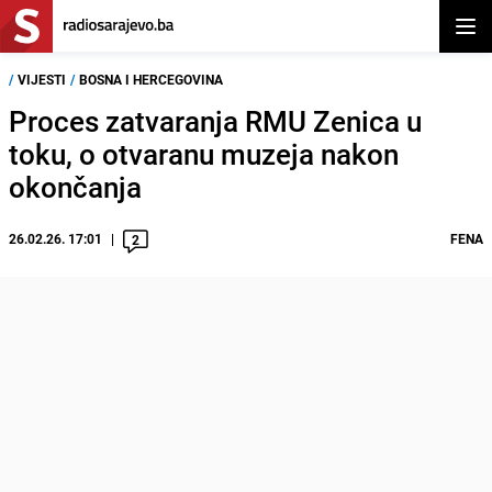
Otvor
/
VIJESTI
/
BOSNA I HERCEGOVINA
Proces zatvaranja RMU Zenica u
toku, o otvaranu muzeja nakon
okončanja
26.02.26. 17:01
FENA
2