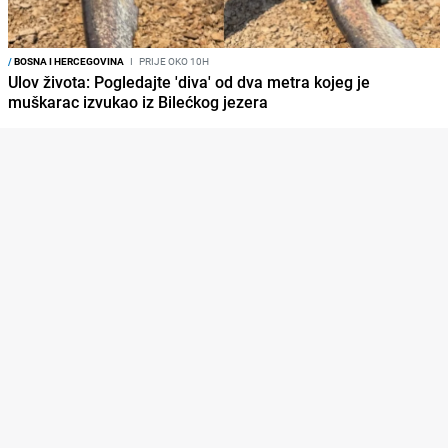
/
BOSNA I HERCEGOVINA
I
PRIJE OKO 10H
Ulov života: Pogledajte 'diva' od dva metra kojeg je
muškarac izvukao iz Bilećkog jezera