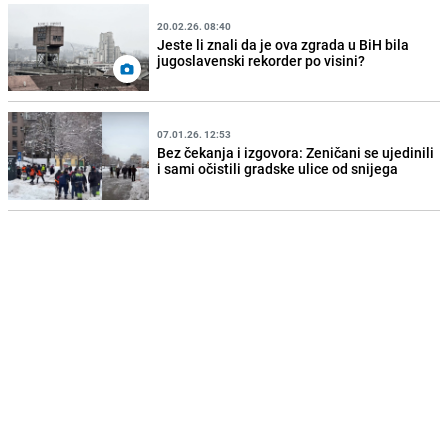
20.02.26. 08:40
Jeste li znali da je ova zgrada u BiH bila
jugoslavenski rekorder po visini?
07.01.26. 12:53
Bez čekanja i izgovora: Zeničani se ujedinili
i sami očistili gradske ulice od snijega