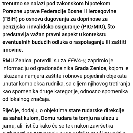
trenutno se nalazi pod zakonskom hipotekom
Porezne uprave Federacije Bosne i Hercegovine
(FBiH) po osnovu dugovanja za doprinose za
penzijsko i invalidsko osiguranje (PIO/MIO), što
predstavlja važan pravni aspekt u kontekstu
eventualnih budućih odluka o raspolaganju ili zaštiti
imovine.
RMU Zenica,
potvrdili su za
FENA-u,
zaprimio je
informaciju od gradonačelnika
Grada Zenice,
kojom je
iskazana namjera zaštite i obnove pojedinih objekata
unutar kompleksa rudnika, sa ciljem njihovog tretiranja
kao spomenika druge kategorije, odnosno spomenika
od lokalnog značaja.
Riječ je, dodaju, o objektima
stare rudarske direkcije
sa sahat kulom, Domu rudara te tornju na ulazu u
jamu
, ali i ističu kako će se tek nakon završetka