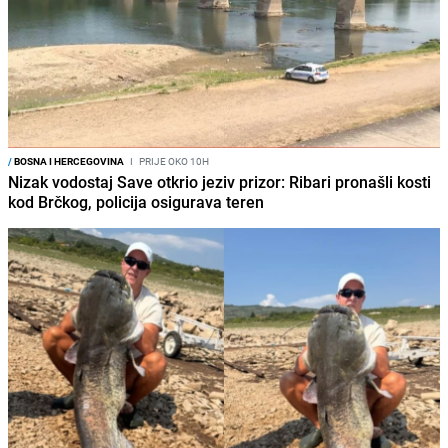
/
BOSNA I HERCEGOVINA
I
PRIJE OKO 10H
Nizak vodostaj Save otkrio jeziv prizor: Ribari pronašli kosti
kod Brčkog, policija osigurava teren