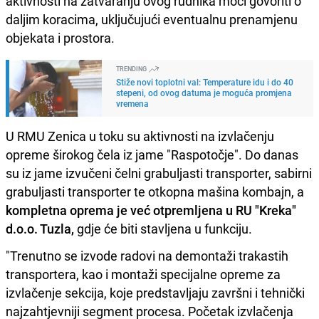
aktivnosti na zatvaranju ovog rudnika moći govoriti o
daljim koracima, uključujući eventualnu prenamjenu
objekata i prostora.
TRENDING
Stiže novi toplotni val: Temperature idu i do 40
stepeni, od ovog datuma je moguća promjena
vremena
U RMU Zenica u toku su aktivnosti na izvlačenju
opreme širokog čela iz jame "Raspotočje". Do danas
su iz jame izvučeni čelni grabuljasti transporter, sabirni
grabuljasti transporter te otkopna mašina kombajn, a
kompletna oprema je već otpremljena u RU "Kreka"
d.o.o. Tuzla,
gdje će biti stavljena u funkciju.
"Trenutno se izvode radovi na demontaži trakastih
transportera, kao i montaži specijalne opreme za
izvlačenje sekcija, koje predstavljaju završni i tehnički
najzahtjevniji segment procesa. Početak izvlačenja