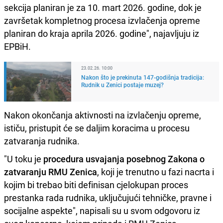
sekcija planiran je za 10. mart 2026. godine, dok je
završetak kompletnog procesa izvlačenja opreme
planiran do kraja aprila 2026. godine", najavljuju iz
EPBiH.
23.02.26. 10:00
Nakon što je prekinuta 147-godišnja tradicija:
Rudnik u Zenici postaje muzej?
Nakon okončanja aktivnosti na izvlačenju opreme,
ističu, pristupit će se daljim koracima u procesu
zatvaranja rudnika.
"U toku je
procedura usvajanja posebnog Zakona o
zatvaranju RMU Zenica
, koji je trenutno u fazi nacrta i
kojim bi trebao biti definisan cjelokupan proces
prestanka rada rudnika, uključujući tehničke, pravne i
socijalne aspekte", napisali su u svom odgovoru iz