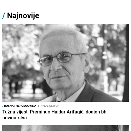
/
Najnovije
/
BOSNA I HERCEGOVINA
I
PRIJE OKO 9H
Tužna vijest: Preminuo Hajdar Arifagić, doajen bh.
novinarstva