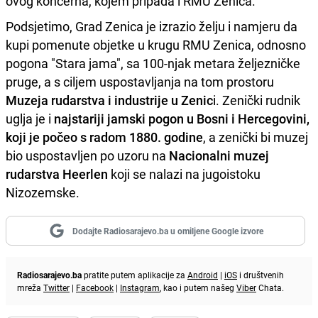
ovog koncerna, kojem pripada i RMU Zenica.
Podsjetimo, Grad Zenica je izrazio želju i namjeru da
kupi pomenute objetke u krugu RMU Zenica, odnosno
pogona "Stara jama", sa 100-njak metara željezničke
pruge, a s ciljem uspostavljanja na tom prostoru
Muzeja rudarstva i industrije u Zenic
i. Zenički rudnik
uglja je i
najstariji jamski pogon u Bosni i Hercegovini,
koji je počeo s radom 1880. godine
, a zenički bi muzej
bio uspostavljen po uzoru na
Nacionalni muzej
rudarstva Heerlen
koji se nalazi na jugoistoku
Nizozemske.
Dodajte Radiosarajevo.ba u omiljene Google izvore
Radiosarajevo.ba
pratite putem aplikacije za
Android
|
iOS
i društvenih
mreža
Twitter
|
Facebook
|
Instagram
, kao i putem našeg
Viber
Chata.