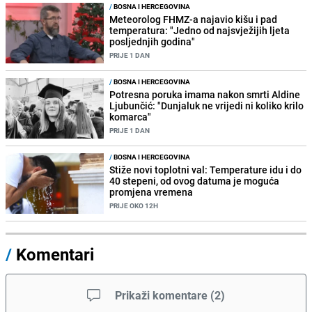
/
BOSNA I HERCEGOVINA
Meteorolog FHMZ-a najavio kišu i pad
temperatura: "Jedno od najsvježijih ljeta
posljednjih godina"
PRIJE 1 DAN
/
BOSNA I HERCEGOVINA
Potresna poruka imama nakon smrti Aldine
Ljubunčić: "Dunjaluk ne vrijedi ni koliko krilo
komarca"
PRIJE 1 DAN
/
BOSNA I HERCEGOVINA
Stiže novi toplotni val: Temperature idu i do
40 stepeni, od ovog datuma je moguća
promjena vremena
PRIJE OKO 12H
/
Komentari
Prikaži komentare
(
2
)