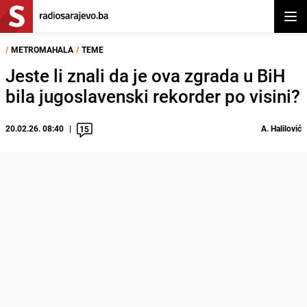
Otvor
/
METROMAHALA
/
TEME
Jeste li znali da je ova zgrada u BiH
bila jugoslavenski rekorder po visini?
20.02.26. 08:40
A. Halilović
15