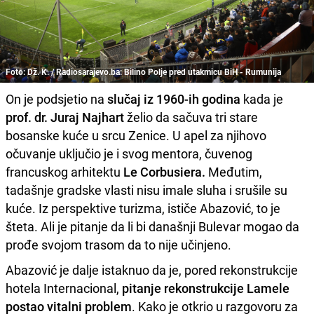
Foto: Dž. K. / Radiosarajevo.ba: Bilino Polje pred utakmicu BiH - Rumunija
On je podsjetio na
slučaj iz 1960-ih godina
kada je
prof. dr. Juraj Najhart
želio da sačuva tri stare
bosanske kuće u srcu Zenice. U apel za njihovo
očuvanje uključio je i svog mentora, čuvenog
francuskog arhitektu
Le Corbusiera.
Međutim,
tadašnje gradske vlasti nisu imale sluha i srušile su
kuće. Iz perspektive turizma, ističe Abazović, to je
šteta. Ali je pitanje da li bi današnji Bulevar mogao da
prođe svojom trasom da to nije učinjeno.
Abazović je dalje istaknuo da je, pored rekonstrukcije
hotela Internacional,
pitanje rekonstrukcije Lamele
postao vitalni problem
. Kako je otkrio u razgovoru za