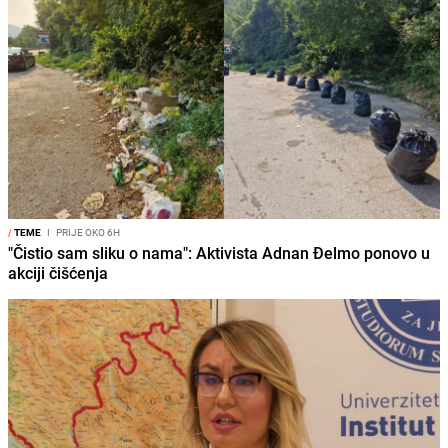
/
TEME
I
PRIJE OKO 6H
"Čistio sam sliku o nama": Aktivista Adnan Đelmo ponovo u
akciji čišćenja