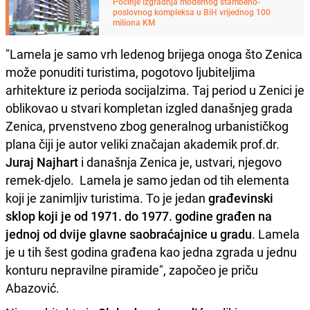
Počinje izgradnja modernog stambeno-
poslovnog kompleksa u BiH vrijednog 100
miliona KM
"Lamela je samo vrh ledenog brijega onoga što Zenica
može ponuditi turistima, pogotovo ljubiteljima
arhitekture iz perioda socijalzima. Taj period u Zenici je
oblikovao u stvari kompletan izgled današnjeg grada
Zenica, prvenstveno zbog generalnog urbanističkog
plana čiji je autor veliki značajan akademik prof.dr.
Juraj Najhart
i današnja Zenica je, ustvari, njegovo
remek-djelo. Lamela je samo jedan od tih elementa
koji je zanimljiv turistima. To je jedan
građevinski
sklop koji je od 1971. do 1977. godine građen na
jednoj od dvije glavne saobraćajnice u gradu
. Lamela
je u tih šest godina građena kao jedna zgrada u jednu
konturu nepravilne piramide", započeo je priču
Abazović.