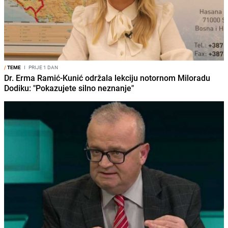
/
TEME
I
PRIJE 1 DAN
Dr. Erma Ramić-Kunić održala lekciju notornom Miloradu
Dodiku: "Pokazujete silno neznanje"