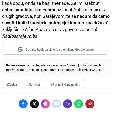
kada dođu, onda se baš iznenade. Želim istaknuti i
dobru saradnju s kolegama
iz turističkih zajednica iz
drugih gradova, npr. Sarajevom, te se
nadam da ćemo
shvatiti koliki turistički potencijal imamo kao država
",
zaključio je Afan Abazović u razgovoru za portal
Radiosarajevo.ba.
Dodajte Radiosarajevo.ba u omiljene Google izvore
Radiosarajevo.ba
pratite putem aplikacije za
Android
|
iOS
i društvenih
mreža
Twitter
|
Facebook
|
Instagram
, kao i putem našeg
Viber
Chata.
#Zenica
#turizam
#Bosna i Hercegovina