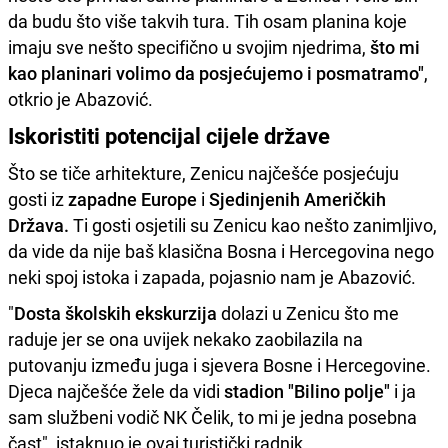
da budu što više takvih tura. Tih osam planina koje
imaju sve nešto specifično u svojim njedrima,
što mi
kao planinari volimo da posjećujemo i posmatramo"
,
otkrio je Abazović.
Iskoristiti potencijal cijele države
Što se tiče arhitekture, Zenicu najčešće posjećuju
gosti iz
zapadne Europe
i
Sjedinjenih Američkih
Država.
Ti gosti osjetili su Zenicu kao nešto zanimljivo,
da vide da nije baš klasična Bosna i Hercegovina nego
neki spoj istoka i zapada, pojasnio nam je Abazović.
"
Dosta školskih ekskurzija
dolazi u Zenicu što me
raduje jer se ona uvijek nekako zaobilazila na
putovanju između juga i sjevera Bosne i Hercegovine.
Djeca najčešće žele da vidi
stadion "Bilino polje"
i ja
sam službeni vodič NK Čelik, to mi je jedna posebna
čast", istaknuo je ovaj turistički radnik.