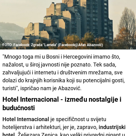
FOTO: Facebook: Zgrada "Lamela" (Facebook@Afan Abazović)
"Mnogo toga mi u Bosni i Hercegovini imamo što,
nažalost, u široj javnosti nije poznato. Tek sada,
zahvaljujući i internetu i društvenim mrežama, sve
dolazi do krajnjih korisnika koji su potencijalni gosti,
turisti", ispričao nam je Abazović.
Hotel Internacional - između nostalgije i
budućnosti
Hotel Internacional
je specifičnost u svijetu
hotelijerstva i arhitekturi, jer je, zapravo,
industrijski
hotel.
Željezara Zenica, kao veliki privredni gigant u