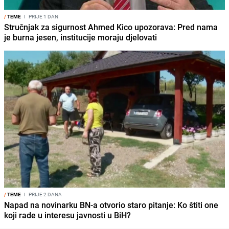
/
TEME
I
PRIJE 1 DAN
Stručnjak za sigurnost Ahmed Kico upozorava: Pred nama
je burna jesen, institucije moraju djelovati
/
TEME
I
PRIJE 2 DANA
Napad na novinarku BN-a otvorio staro pitanje: Ko štiti one
koji rade u interesu javnosti u BiH?