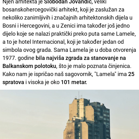
Njen arhitekta je
Slobodan Jovandić,
veliki
bosanskohercegovički arhitekt, koji je zaslužan za
nekoliko zanimljivih i značajnih arhitektonskih dijela u
Bosni i Hercegovini, a u Zenici ima također još jedno
dijelo koje se nalazi praktički preko puta same Lamele,
a to je hotel Internacional, koji je također jedan od
simbola ovog grada. Sama Lamela je u doba otvorenja
1977. godine
bila najviša zgrada za stanovanje na
Balkanskom polotoku
, što je malo poznata činjenica.
Kako nam je ispričao naš sagovornik, "Lamela" ima
25
spratova
i visoka je oko
101 metar.