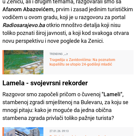
u Zenicu, ali i drugim temama, razgovarali smo sa
Afanom Abazovićem,
prvim i zasad jedinim turističkim
vodičem u ovom gradu, koji je u razgovoru za portal
Radiosarajevo.ba
otkrio mnoštvo detalja koji nisu
toliko poznati široj javnosti, a koji kod svakoga otvara
novu perspektivu i nove poglede ka Zenici.
TRENDING
Tragedija u Zavidovićima: Na poznatom
kupalištu se utopio 24-godišnji mladić
Lamela - svojevrsni rekorder
Razgovor smo započeli pričom o čuvenoj
"Lameli",
stambenoj zgradi smještenoj na Bulevaru, za koju se
mnogi pitaju: kako je moguće da jedna obična
stambena zgrada privlači toliko pažnje turista?
27.01.26. 09:13