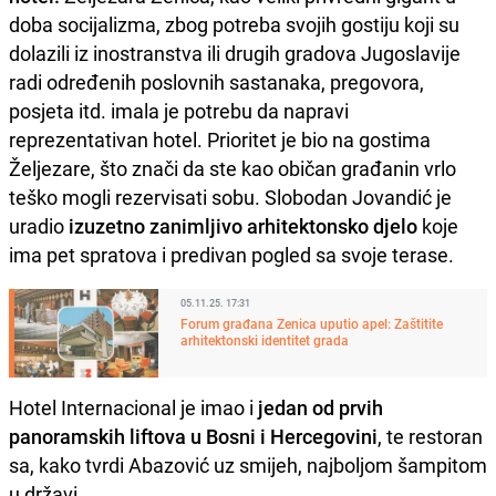
doba socijalizma, zbog potreba svojih gostiju koji su
dolazili iz inostranstva ili drugih gradova Jugoslavije
radi određenih poslovnih sastanaka, pregovora,
posjeta itd. imala je potrebu da napravi
reprezentativan hotel. Prioritet je bio na gostima
Željezare, što znači da ste kao običan građanin vrlo
teško mogli rezervisati sobu. Slobodan Jovandić je
uradio
izuzetno zanimljivo arhitektonsko djelo
koje
ima pet spratova i predivan pogled sa svoje terase.
05.11.25. 17:31
Forum građana Zenica uputio apel: Zaštitite
arhitektonski identitet grada
Hotel Internacional je imao i
jedan od prvih
panoramskih liftova u Bosni i Hercegovini
, te restoran
sa, kako tvrdi Abazović uz smijeh, najboljom šampitom
u državi.