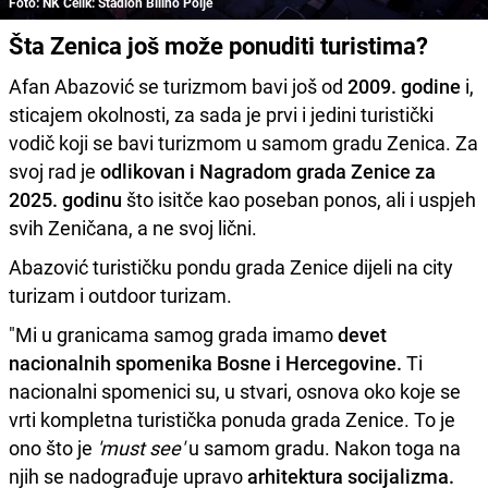
Foto: NK Čelik: Stadion Bilino Polje
Šta Zenica još može ponuditi turistima?
Afan Abazović se turizmom bavi još od
2009. godine
i,
sticajem okolnosti, za sada je prvi i jedini turistički
vodič koji se bavi turizmom u samom gradu Zenica. Za
svoj rad je
odlikovan i Nagradom grada Zenice za
2025. godinu
što isitče kao poseban ponos, ali i uspjeh
svih Zeničana, a ne svoj lični.
Abazović turističku pondu grada Zenice dijeli na city
turizam i outdoor turizam.
"Mi u granicama samog grada imamo
devet
nacionalnih spomenika Bosne i Hercegovine.
Ti
nacionalni spomenici su, u stvari, osnova oko koje se
vrti kompletna turistička ponuda grada Zenice. To je
ono što je
'must see'
u samom gradu. Nakon toga na
njih se nadograđuje upravo
arhitektura socijalizma.