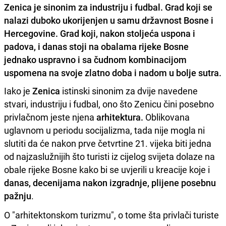
Zenica je sinonim za industriju i fudbal. Grad koji se
nalazi duboko ukorijenjen u samu državnost Bosne i
Hercegovine. Grad koji, nakon stoljeća uspona i
padova, i danas stoji na obalama rijeke Bosne
jednako uspravno i sa čudnom kombinacijom
uspomena na svoje zlatno doba i nadom u bolje sutra.
Iako je
Zenica
istinski sinonim za dvije navedene
stvari, industriju i fudbal, ono što Zenicu čini posebno
privlačnom jeste njena
arhitektura.
Oblikovana
uglavnom u periodu socijalizma, tada nije mogla ni
slutiti da će nakon prve četvrtine 21. vijeka biti jedna
od najzaslužnijih što turisti iz cijelog svijeta dolaze na
obale rijeke Bosne kako bi se uvjerili u kreacije koje i
danas, decenijama nakon izgradnje, plijene posebnu
pažnju
.
O "arhitektonskom turizmu", o tome šta privlači turiste