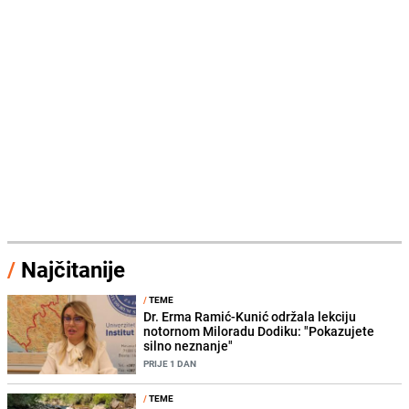
/
Najčitanije
/
TEME
Dr. Erma Ramić-Kunić održala lekciju
notornom Miloradu Dodiku: "Pokazujete
silno neznanje"
PRIJE 1 DAN
/
TEME