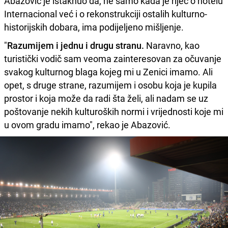
Abazović je istaknuo da, ne samo kada je riječ o hotelu
Internacional već i o rekonstrukciji ostalih kulturno-
historijskih dobara, ima podijeljeno mišljenje.
"
Razumijem i jednu i drugu stranu.
Naravno, kao
turistički vodič sam veoma zainteresovan za očuvanje
svakog kulturnog blaga kojeg mi u Zenici imamo. Ali
opet, s druge strane, razumijem i osobu koja je kupila
prostor i koja može da radi šta želi, ali nadam se uz
poštovanje nekih kulturoških normi i vrijednosti koje mi
u ovom gradu imamo", rekao je Abazović.