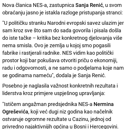
Nova članica NES-a, zastupnica
Sanja Renić
, u svom
obraćanju jasno je istakla razloge pristupanja stranci:
"U političku stranku Narodni evropski savez ulazim jer
sam kroz sve što sam do sada govorila i pisala došla
do iste tačke – kritika bez konkretnog djelovanja više
nema smisla. Ovo je zemlja u kojoj smo pogasili
fabrike i rastjerali radnike. NES vidim kao politički
prostor koji bar pokušava otvoriti priču o ekonomiji,
radu i odgovornosti, a ne samo o podjelama koje nam
se godinama nameću", dodala je Sanja Renić.
Posebno je naglasila važnost konkretnih rezultata i
liderstva kroz primjere uspješnog upravljanja:
"Ističem angažman predsjednika NES-a
Nermina
Ogreševića
, koji već dugi niz godina kao načelnik
ostvaruje ogromne rezultate u Cazinu, jednoj od
privredno najaktivnijih općina u Bosni i Hercegovini.