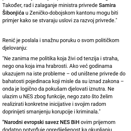
Također, rad i zalaganje ministra privrede
Samira
Šibonjića
u Zeničko-dobojskom kantonu mogu biti
primjer kako se stvaraju uslovi za razvoj privrede."
Renić je poslala i snažnu poruku o svom političkom
djelovanju:
"Ne zanima me politika koja živi od tenzija i straha,
nego ona koja ima hrabrosti. Ako već godinama
ukazujem na iste probleme – od uništene privrede do
bahatosti pojedinaca koji misle da su iznad zakona –
onda je logično da pokušam djelovati iznutra. Ne
ulazim u NES zbog funkcije, nego zato što želim
realizirati konkretne inicijative i svojim radom
doprinijeti smanjenju korupcije i kriminala."
"Narodni evropski savez NES BiH
ovim prijemom
dodatno potvrđuje opredijeljenost ka okupljanju