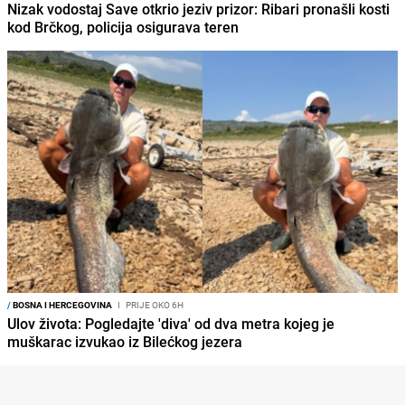
Nizak vodostaj Save otkrio jeziv prizor: Ribari pronašli kosti
kod Brčkog, policija osigurava teren
/
BOSNA I HERCEGOVINA
I
PRIJE OKO 6H
Ulov života: Pogledajte 'diva' od dva metra kojeg je
muškarac izvukao iz Bilećkog jezera