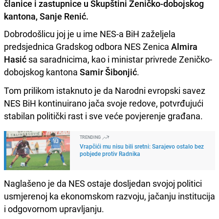
članice i zastupnice u Skupštini Zeničko-dobojskog
kantona, Sanje Renić.
Dobrodošlicu joj je u ime NES-a BiH zaželjela
predsjednica Gradskog odbora NES Zenica
Almira
Hasić
sa saradnicima, kao i ministar privrede Zeničko-
dobojskog kantona
Samir Šibonjić
.
Tom prilikom istaknuto je da Narodni evropski savez
NES BiH kontinuirano jača svoje redove, potvrđujući
stabilan politički rast i sve veće povjerenje građana.
TRENDING
Vrapčići mu nisu bili sretni: Sarajevo ostalo bez
pobjede protiv Radnika
Naglašeno je da NES ostaje dosljedan svojoj politici
usmjerenoj ka ekonomskom razvoju, jačanju institucija
i odgovornom upravljanju.