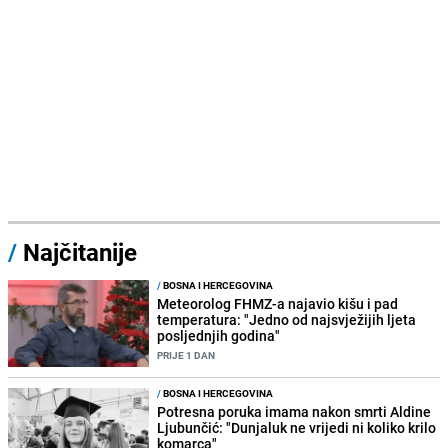
/
Najčitanije
/
BOSNA I HERCEGOVINA
Meteorolog FHMZ-a najavio kišu i pad
temperatura: "Jedno od najsvježijih ljeta
posljednjih godina"
PRIJE 1 DAN
/
BOSNA I HERCEGOVINA
Potresna poruka imama nakon smrti Aldine
Ljubunčić: "Dunjaluk ne vrijedi ni koliko krilo
komarca"