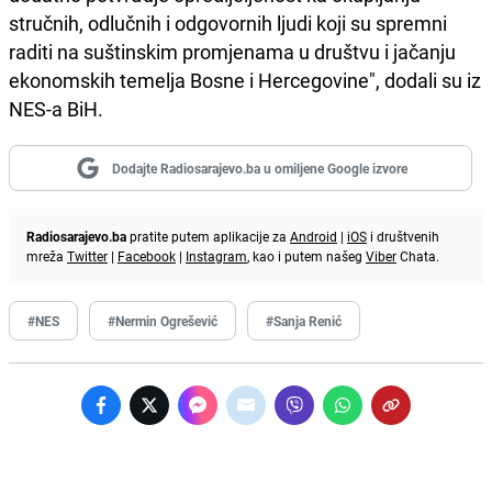
stručnih, odlučnih i odgovornih ljudi koji su spremni
raditi na suštinskim promjenama u društvu i jačanju
ekonomskih temelja Bosne i Hercegovine", dodali su iz
NES-a BiH.
Dodajte Radiosarajevo.ba u omiljene Google izvore
Radiosarajevo.ba
pratite putem aplikacije za
Android
|
iOS
i društvenih
mreža
Twitter
|
Facebook
|
Instagram
, kao i putem našeg
Viber
Chata.
#NES
#Nermin Ogrešević
#Sanja Renić