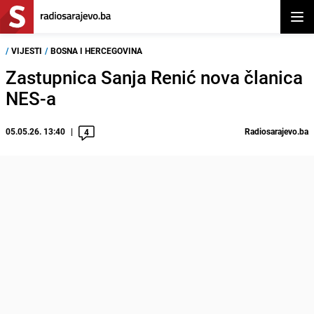
Otvor
/
VIJESTI
/
BOSNA I HERCEGOVINA
Zastupnica Sanja Renić nova članica
NES-a
05.05.26. 13:40
Radiosarajevo.ba
4