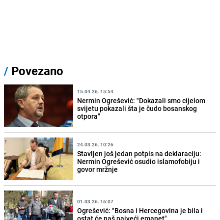
/
Povezano
15.04.26. 15:54
Nermin Ogrešević: "Dokazali smo cijelom
svijetu pokazali šta je čudo bosanskog
otpora"
24.03.26. 10:26
Stavljen još jedan potpis na deklaraciju:
Nermin Ogrešević osudio islamofobiju i
govor mržnje
01.03.26. 16:07
Ogrešević: "Bosna i Hercegovina je bila i
ostat će naš najveći emanet"