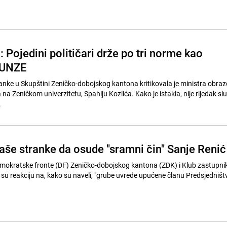
 Pojedini političari drže po tri norme kao
 UNZE
nke u Skupštini Zeničko-dobojskog kantona kritikovala je ministra obraz
 na Zeničkom univerzitetu, Spahiju Kozlića. Kako je istakla, nije rijedak sl
.
Naše stranke da osude "sramni čin" Sanje Renić
mokratske fronte (DF) Zeničko-dobojskog kantona (ZDK) i Klub zastupni
 su reakciju na, kako su naveli, "grube uvrede upućene članu Predsjedništ