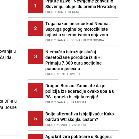
Pratite uživo | Nevrijeme zahvatilo
1
Sloveniju, oluje idu prema Hrvatskoj
PRIJE 1 DAN
|
REGIJA
Tuga nakon nesreće kod Neuma:
2
Supruga poginulog motocikliste
oglasila se emotivnom objavom
PRIJE 2 DANA
|
BOSNA I HERCEGOVINA
ovanja u
Njemačka istražuje slučaj
3
učaj da
desetočlane porodice iz BiH:
Primaju 7.300 eura socijalne
pomoći mjesečno
PRIJE OKO 7H
|
SVIJET
Dragan Bursać: Zamislite da je
4
policija iz Federacije ovako upala u
RS - gorjela bi cijela regija!
ka DF-a u
PRIJE 2 DANA
|
JA MISLIM
va Bosne i
Bolja alternativa izbjeljivaču: Kako
5
održati WC školjku čistom?
PRIJE OKO 20H
|
ŽIVOT I STIL
Agić kritizira političare u Bugojnu: