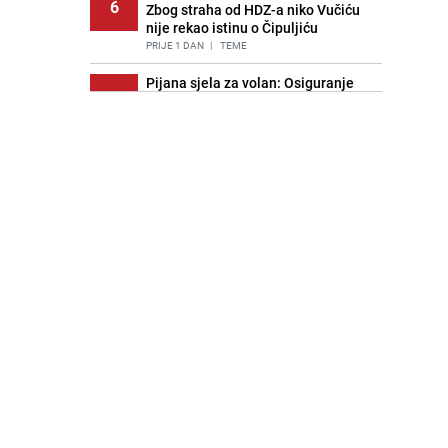
6
Zbog straha od HDZ-a niko Vučiću
nije rekao istinu o Čipuljiću
PRIJE 1 DAN
|
TEME
Pijana sjela za volan: Osiguranje
7
odbilo isplatu štete na vozilu koje je
slupala Anja Ljubojević
PRIJE 2 DANA
|
BOSNA I HERCEGOVINA
Znate li šta Dino Merlin pojede prije
8
izlaska na scenu? Njegov ritual
iznenadio mnoge
PRIJE 1 DAN
|
SHOWBIZ
Akcija na Dobrinji: Specijalci MUP-a
9
KS opkolili zgradu
PRIJE 2 DANA
|
LOKALNE TEME
Nastavak provokacija: MUP RS
10
oduzeo zastavu s ljiljanima i
sankcionisao vozača iz Bosanskog
Novog
PRIJE 1 DAN
|
BOSNA I HERCEGOVINA
Kao iz slastičarne: Rolada od