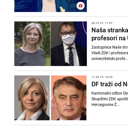
30.12.21. 11:07
Naša stranka:
profesori na
Zastupnica Naše stra
Vladi ZDK i profesora
univerzitetski profe..
11.02.19. 10:25
DF traži od 
Kantonalni odbor De
Skupštini ZDK uputili
Hercegovine Ž...