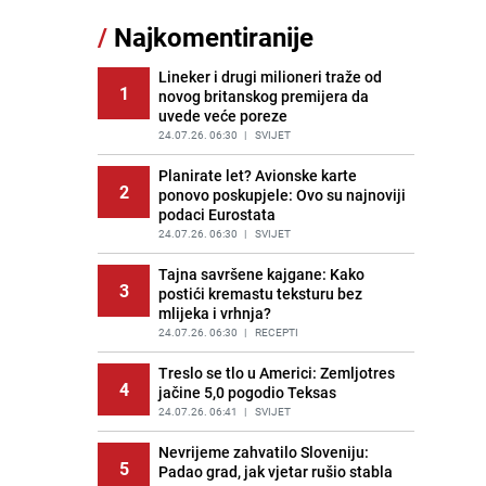
11
čokolade i kokosa bez pečenja,
/
Najkomentiranije
jednostavan desert bez imalo muke
PRIJE 2 DANA
|
RECEPTI
Lineker i drugi milioneri traže od
1
novog britanskog premijera da
Pojavili su vam se mravi u kući? Bez
12
uvede veće poreze
brige, ovo su najbolji načini da ih se
riješite
24.07.26. 06:30
|
SVIJET
PRIJE 2 DANA
|
ŽIVOT I STIL
Planirate let? Avionske karte
2
ponovo poskupjele: Ovo su najnoviji
Kako izgleda travnjak stadiona
13
podaci Eurostata
Koševo nakon tri koncerta Dine
Merlina
24.07.26. 06:30
|
SVIJET
PRIJE 2 DANA
|
FOTO
Tajna savršene kajgane: Kako
3
postići kremastu teksturu bez
Tajna savršenog makedonskog
14
mlijeka i vrhnja?
ajvara: Stari recept za kremast i
bogat okus
24.07.26. 06:30
|
RECEPTI
PRIJE 1 DAN
|
RECEPTI
Treslo se tlo u Americi: Zemljotres
4
jačine 5,0 pogodio Teksas
Ogromna potrošnja vode u dijelu
15
BiH: Inspektori krenuli u kontrole,
24.07.26. 06:41
|
SVIJET
slijede kazne
Nevrijeme zahvatilo Sloveniju:
PRIJE 2 DANA
|
BOSNA I HERCEGOVINA
5
Padao grad, jak vjetar rušio stabla