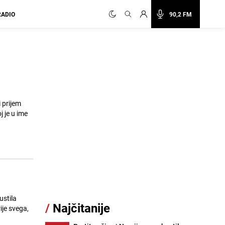
RADIO
90,2 FM
 prijem
 je u ime
ustila
/
Najčitanije