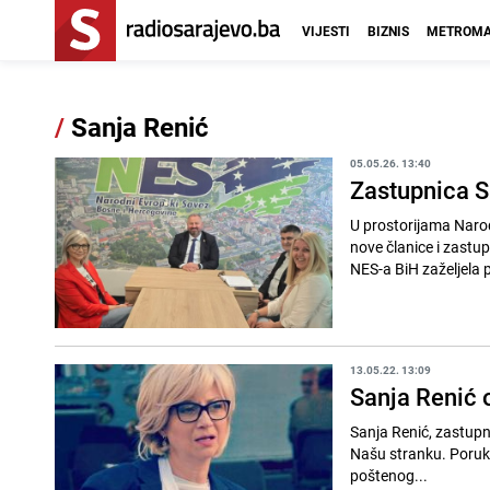
VIJESTI
BIZNIS
METROMA
/
Sanja Renić
05.05.26. 13:40
Zastupnica S
U prostorijama Narod
nove članice i zastu
NES-a BiH zaželjela p
13.05.22. 13:09
Sanja Renić o
Sanja Renić, zastupn
Našu stranku. Poruku zastupnice R
poštenog...