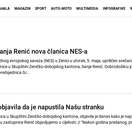
HALA
MAGAZIN
SPORT
AUTO-MOTO
MULTIMEDIA
INFOGRAFIKE
anja Renić nova članica NES-a
nog evropskog saveza (NES) u Zenici u utorak, 5. maja, upriličen svečani
pnice u Skupštini Zeničko-dobojskog kantona, Sanje Renić. Dobrodošlicu joj
redsjednica Gr...
bjavila da je napustila Našu stranku
ica u Skupštini Zeničko-dobojskog kantona, objavila je danas kako je nap
enić objavljujemo u cijelosti: // "Nakon godina predanog, prije svega,