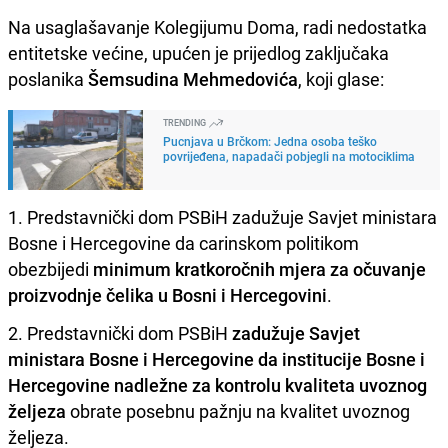
Na usaglašavanje Kolegijumu Doma, radi nedostatka
entitetske većine, upućen je prijedlog zaključaka
poslanika
Šemsudina Mehmedovića
, koji glase:
TRENDING
Pucnjava u Brčkom: Jedna osoba teško
povrijeđena, napadači pobjegli na motociklima
1. Predstavnički dom PSBiH zadužuje Savjet ministara
Bosne i Hercegovine da carinskom politikom
obezbijedi
minimum kratkoročnih mjera za očuvanje
proizvodnje čelika u Bosni i Hercegovini
.
2. Predstavnički dom PSBiH
zadužuje Savjet
ministara Bosne i Hercegovine da institucije Bosne i
Hercegovine nadležne za kontrolu kvaliteta uvoznog
željeza
obrate posebnu pažnju na kvalitet uvoznog
željeza.