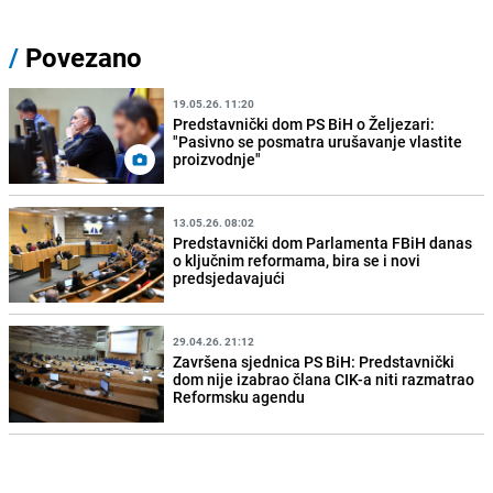
/
Povezano
19.05.26. 11:20
Predstavnički dom PS BiH o Željezari:
"Pasivno se posmatra urušavanje vlastite
proizvodnje"
13.05.26. 08:02
Predstavnički dom Parlamenta FBiH danas
o ključnim reformama, bira se i novi
predsjedavajući
29.04.26. 21:12
Završena sjednica PS BiH: Predstavnički
dom nije izabrao člana CIK-a niti razmatrao
Reformsku agendu