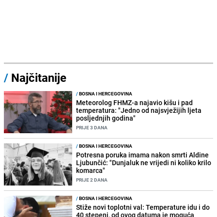
/
Najčitanije
/
BOSNA I HERCEGOVINA
Meteorolog FHMZ-a najavio kišu i pad
temperatura: "Jedno od najsvježijih ljeta
posljednjih godina"
PRIJE 3 DANA
/
BOSNA I HERCEGOVINA
Potresna poruka imama nakon smrti Aldine
Ljubunčić: "Dunjaluk ne vrijedi ni koliko krilo
komarca"
PRIJE 2 DANA
/
BOSNA I HERCEGOVINA
Stiže novi toplotni val: Temperature idu i do
40 stepeni, od ovog datuma je moguća