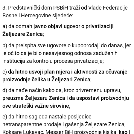
3. Predstavnički dom PSBiH traži od Vlade Federacije
Bosne i Hercegovine sljedeće:
a) da odmah
javno objavi ugovor o privatizaciji
Željezare Zenica
;
b) da preispita sve ugovore o kupoprodaji do danas, jer
je očito da je bilo nesavjesnog odnosa zaduženih
institucija za kontrolu procesa privatizacije;
c)
da hitno usvoji plan mjera i aktivnosti za očuvanje
proizvodnje čelika u Željezari Zenica
;
d) da nađe način kako da, kroz privremenu upravu,
preuzme Željezaru Zenica i da uspostavi proizvodnju
ove strateški važne sirovine
;
e) da hitno sagleda nastale posljedice
netransparentne prodaje i gašenja Željezare Zenica,
Koksare Lukavac, Messer BiH proizvodnje kisika,
kao i