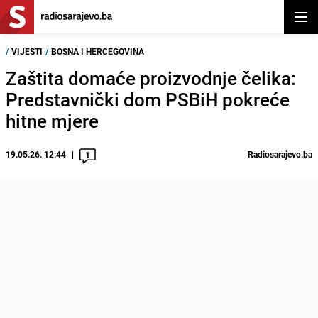
Otvor
/
VIJESTI
/
BOSNA I HERCEGOVINA
Zaštita domaće proizvodnje čelika:
Predstavnički dom PSBiH pokreće
hitne mjere
19.05.26. 12:44
Radiosarajevo.ba
1