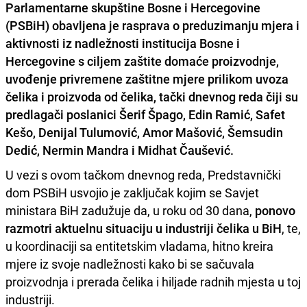
Parlamentarne skupštine Bosne i Hercegovine
(PSBiH) obavljena je rasprava o preduzimanju mjera i
aktivnosti iz nadležnosti institucija Bosne i
Hercegovine s ciljem zaštite domaće proizvodnje,
uvođenje privremene zaštitne mjere prilikom uvoza
čelika i proizvoda od čelika, tački dnevnog reda čiji su
predlagači poslanici Šerif Špago, Edin Ramić, Safet
Kešo, Denijal Tulumović, Amor Mašović, Šemsudin
Dedić, Nermin Mandra i Midhat Čaušević.
U vezi s ovom tačkom dnevnog reda, Predstavnički
dom PSBiH usvojio je zaključak kojim se Savjet
ministara BiH zadužuje da, u roku od 30 dana,
ponovo
razmotri aktuelnu situaciju u industriji čelika u BiH
, te,
u koordinaciji sa entitetskim vladama, hitno kreira
mjere iz svoje nadležnosti kako bi se sačuvala
proizvodnja i prerada čelika i hiljade radnih mjesta u toj
industriji.