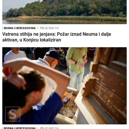
/
BOSNA I HERCEGOVINA
I
PRIJE OKO 1H
Vatrena stihija ne jenjava: Požar iznad Neuma i dalje
aktivan, u Konjicu lokaliziran
/
BOSNA I HERCEGOVINA
I
PRIJE OKO 1H