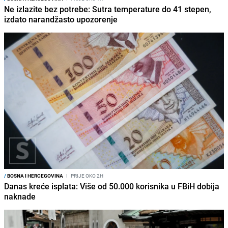
Ne izlazite bez potrebe: Sutra temperature do 41 stepen,
izdato narandžasto upozorenje
/
BOSNA I HERCEGOVINA
I
PRIJE OKO 2H
Danas kreće isplata: Više od 50.000 korisnika u FBiH dobija
naknade