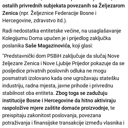
ostalih privrednih subjekata povezanih sa Željezarom
Zenica
(npr. Željeznice Federacije Bosne i
Hercegovine, zdravstvo itd.).
Radi nedostatka entitetske većine, na usaglašavanje
Kolegijumu Doma upućen je i prijedlog zaključka
poslanika
Saše Magazinovića
, koji glasi:
"Predstavnički dom PSBiH zaključuje da slučaj Nove
željezare Zenica i Nove Ljubije Prijedor pokazuje da se
posljedice privatnih poslovnih odluka ne mogu
posmatrati izolovano kada one ugrožavaju statešku
industriju, radna mjesta, javne prihode i privrednu
stabilnost oba entiteta.
Zbog toga se zadužuju
institucije Bosne i Hercegovine da hitno aktiviraju
raspoložive mjere zaštite domaće proizvodnje
, te
preispitaju zakonitost poslovanja, povezana
potraživanja i finansijske transakcije između vlasnika i