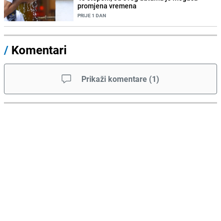
promjena vremena
PRIJE 1 DAN
/
Komentari
Prikaži komentare
(
1
)