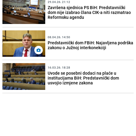
29.04.26. 21:12
Završena sjednica PS BiH: Predstavnički
dom nije izabrao člana CIK-a niti razmatrao
Reformsku agendu
08.04.26. 14:50
Predstavnički dom FBiH: Najavljena podrška
zakonu o Južnoj interkonekciji
16.03.26. 18:28
Uvode se posebni dodaci na plaće u
institucijama BiH: Predstavnički dom
usvojio izmjene zakona