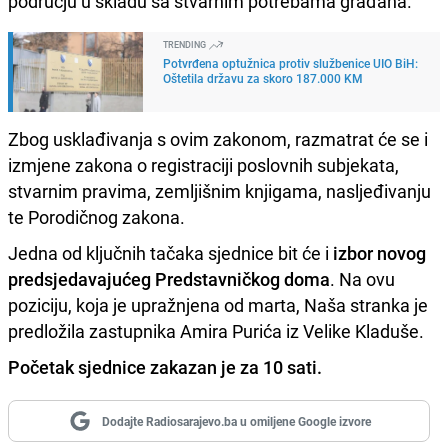
području u skladu sa stvarnim potrebama građana.
TRENDING
Potvrđena optužnica protiv službenice UIO BiH:
Oštetila državu za skoro 187.000 KM
Zbog usklađivanja s ovim zakonom, razmatrat će se i
izmjene zakona o registraciji poslovnih subjekata,
stvarnim pravima, zemljišnim knjigama, nasljeđivanju
te Porodičnog zakona.
Jedna od ključnih tačaka sjednice bit će i
izbor novog
predsjedavajućeg Predstavničkog doma
. Na ovu
poziciju, koja je upražnjena od marta, Naša stranka je
predložila zastupnika Amira Purića iz Velike Kladuše.
Početak sjednice zakazan je za 10 sati.
Dodajte Radiosarajevo.ba u omiljene Google izvore