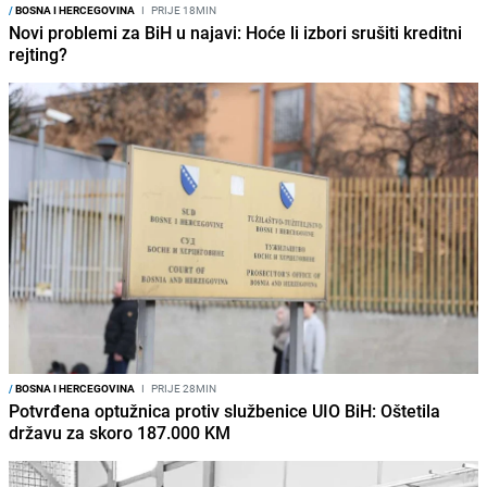
/
BOSNA I HERCEGOVINA
I
PRIJE 18MIN
Novi problemi za BiH u najavi: Hoće li izbori srušiti kreditni
rejting?
/
BOSNA I HERCEGOVINA
I
PRIJE 28MIN
Potvrđena optužnica protiv službenice UIO BiH: Oštetila
državu za skoro 187.000 KM