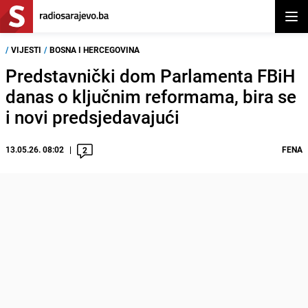
Otvor
/
VIJESTI
/
BOSNA I HERCEGOVINA
Predstavnički dom Parlamenta FBiH
danas o ključnim reformama, bira se
i novi predsjedavajući
13.05.26. 08:02
FENA
2