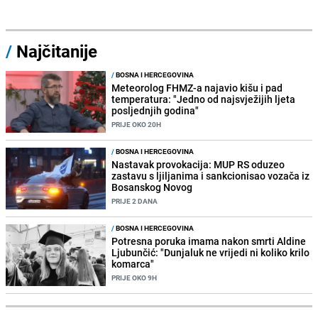
/
Najčitanije
/
BOSNA I HERCEGOVINA
Meteorolog FHMZ-a najavio kišu i pad
temperatura: "Jedno od najsvježijih ljeta
posljednjih godina"
PRIJE OKO 20H
/
BOSNA I HERCEGOVINA
Nastavak provokacija: MUP RS oduzeo
zastavu s ljiljanima i sankcionisao vozača iz
Bosanskog Novog
PRIJE 2 DANA
/
BOSNA I HERCEGOVINA
Potresna poruka imama nakon smrti Aldine
Ljubunčić: "Dunjaluk ne vrijedi ni koliko krilo
komarca"
PRIJE OKO 9H