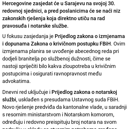
Hercegovine zasjedat će u Sarajevu na svojoj 30.
redovnoj sjednici, a pred poslanicima će se naći niz
zakonskih rješenja koja direktno utiču na rad
pravosuđa i notarske službe.
U fokusu zasjedanja je
Prijedlog zakona o izmjenama
i dopunama Zakona o krivičnom postupku FBiH
. Ovim
izmjenama planira se uvođenje abecednog reda pri
dodjeli branitelja po službenoj dužnosti, čime se
nastoji spriječiti bilo kakva zloupotreba u krivičnim
postupcima i osigurati ravnopravnost među
advokatima.
Dnevni red uključuje i
Prijedlog zakona o notarskoj
službi
, usklađen s presudama Ustavnog suda FBiH.
Novo rješenje predviđa da kantonalne vlade, u saradnji
s resornim ministarstvom i Notarskom komorom,
određuju i redovno preispituju broj notara na svom