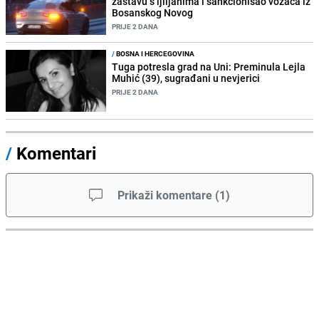
zastavu s ljiljanima i sankcionisao vozača iz
Bosanskog Novog
PRIJE 2 DANA
/
BOSNA I HERCEGOVINA
Tuga potresla grad na Uni: Preminula Lejla
Muhić (39), sugrađani u nevjerici
PRIJE 2 DANA
/
Komentari
Prikaži komentare
(
1
)