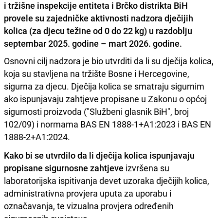
i tržišne inspekcije entiteta i Brčko distrikta BiH
provele su zajedničke aktivnosti nadzora dječijih
kolica (za djecu težine od 0 do 22 kg) u razdoblju
septembar 2025. godine – mart 2026. godine.
Osnovni cilj nadzora je bio utvrditi da li su dječija kolica,
koja su stavljena na tržište Bosne i Hercegovine,
sigurna za djecu. Dječija kolica se smatraju sigurnim
ako ispunjavaju zahtjeve propisane u Zakonu o općoj
sigurnosti proizvoda ("Službeni glasnik BiH", broj
102/09) i normama BAS EN 1888-1+A1:2023 i BAS EN
1888-2+A1:2024.
Kako bi se utvrdilo da li dječija kolica ispunjavaju
propisane sigurnosne zahtjeve
izvršena su
laboratorijska ispitivanja devet uzoraka dječijih kolica,
administrativna provjera uputa za uporabu i
označavanja, te vizualna provjera određenih