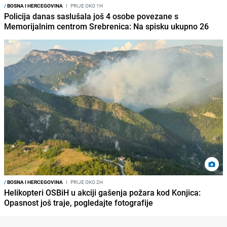
/
BOSNA I HERCEGOVINA
I
PRIJE OKO 1H
Policija danas saslušala još 4 osobe povezane s
Memorijalnim centrom Srebrenica: Na spisku ukupno 26
/
BOSNA I HERCEGOVINA
I
PRIJE OKO 2H
Helikopteri OSBiH u akciji gašenja požara kod Konjica:
Opasnost još traje, pogledajte fotografije