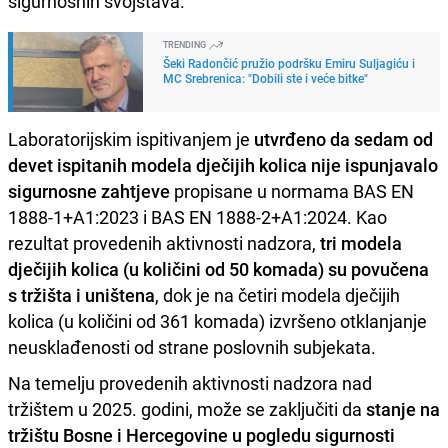
sigurnosnih svojstava.
TRENDING
Šeki Radončić pružio podršku Emiru Suljagiću i
MC Srebrenica: "Dobili ste i veće bitke"
Laboratorijskim ispitivanjem je
utvrđeno da sedam od
devet ispitanih modela dječijih kolica nije ispunjavalo
sigurnosne zahtjeve
propisane u normama BAS EN
1888-1+A1:2023 i BAS EN 1888-2+A1:2024. Kao
rezultat provedenih aktivnosti nadzora,
tri modela
dječijih kolica (u količini od 50 komada) su povučena
s tržišta i uništena
, dok je na četiri modela dječijih
kolica (u količini od 361 komada) izvršeno otklanjanje
neusklađenosti od strane poslovnih subjekata.
Na temelju provedenih aktivnosti nadzora nad
tržištem u 2025. godini, može se zaključiti da
stanje na
tržištu Bosne i Hercegovine u pogledu sigurnosti