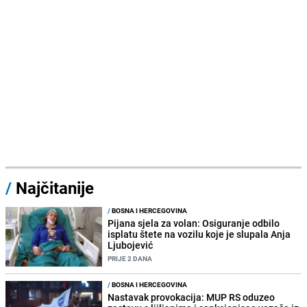
/
Najčitanije
/
BOSNA I HERCEGOVINA
Pijana sjela za volan: Osiguranje odbilo
isplatu štete na vozilu koje je slupala Anja
Ljubojević
PRIJE 2 DANA
/
BOSNA I HERCEGOVINA
Nastavak provokacija: MUP RS oduzeo