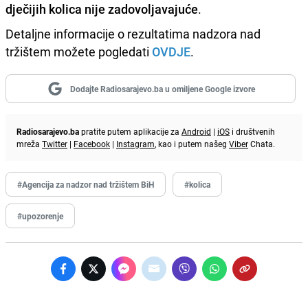
dječijih kolica nije zadovoljavajuće
.
Detaljne informacije o rezultatima nadzora nad
tržištem možete pogledati
OVDJE
.
Dodajte Radiosarajevo.ba u omiljene Google izvore
Radiosarajevo.ba
pratite putem aplikacije za
Android
|
iOS
i društvenih
mreža
Twitter
|
Facebook
|
Instagram
, kao i putem našeg
Viber
Chata.
#Agencija za nadzor nad tržištem BiH
#kolica
#upozorenje