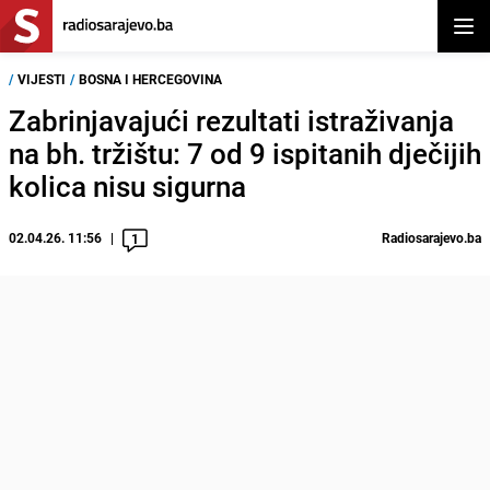
Otvor
/
VIJESTI
/
BOSNA I HERCEGOVINA
Zabrinjavajući rezultati istraživanja
na bh. tržištu: 7 od 9 ispitanih dječijih
kolica nisu sigurna
02.04.26. 11:56
Radiosarajevo.ba
1