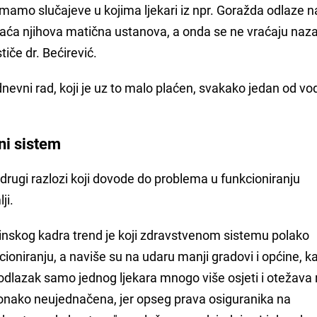
mamo slučajeve u kojima ljekari iz npr. Goražda odlaze n
 plaća njihova matična ustanova, a onda se ne vraćaju naz
tiče dr. Bećirević.
odnevni rad, koji je uz to malo plaćen, svakako jedan od vo
ni sistem
i drugi razlozi koji dovode do problema u funkcioniranju
ji.
nskog kadra trend je koji zdravstvenom sistemu polako
ioniranju, a naviše su na udaru manji gradovi i općine, ka
dlazak samo jednog ljekara mnogo više osjeti i otežava ra
 ionako neujednačena, jer opseg prava osiguranika na