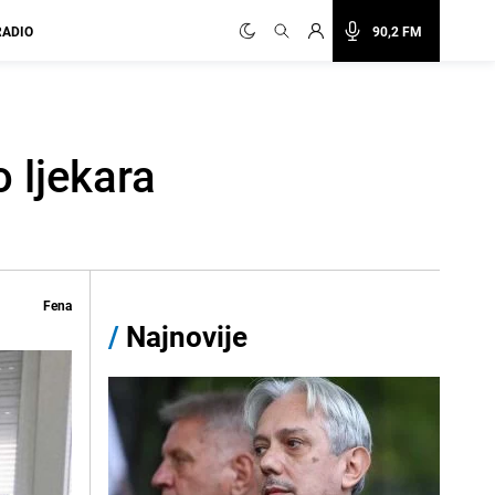
RADIO
90,2 FM
 ljekara
Fena
/
Najnovije