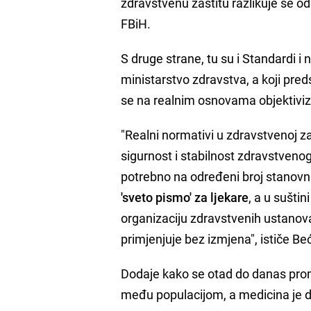
zdravstvenu zaštitu razlikuje se 
FBiH.
S druge strane, tu su i Standardi i
ministarstvo zdravstva, a koji pre
se na realnim osnovama objektivizi
"Realni normativi u zdravstvenoj za
sigurnost i stabilnost zdravstvenog
potrebno na određeni broj stanovni
'sveto pismo' za ljekare
, a u sušti
organizaciju zdravstvenih ustanova,
primjenjuje bez izmjena", ističe Beć
Dodaje kako se otad do danas promij
među populacijom, a medicina je da