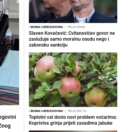
/
BOSNA I HERCEGOVINA
I
PRIJE 32MIN
Slaven Kovačević: Cvitanovićev govor ne
zaslužuje samo moralnu osudu nego i
zakonsku sankciju
/
BOSNA I HERCEGOVINA
I
PRIJE OKO 1H
egovini
Toplotni val donio novi problem voćarima:
Koprivina grinja prijeti zasadima jabuke
učnog