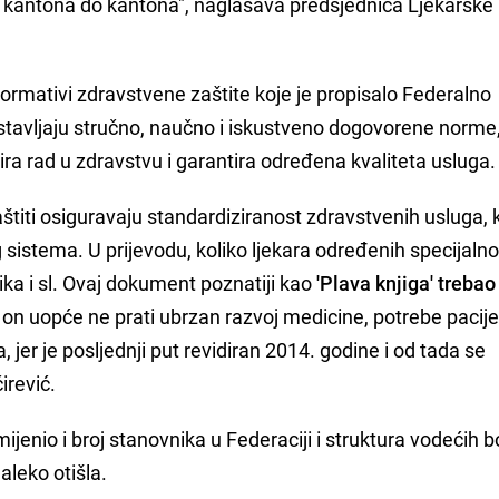
od kantona do kantona", naglašava predsjednica Ljekarsk
 normativi zdravstvene zaštite koje je propisalo Federalno
dstavljaju stručno, naučno i iskustveno dogovorene norme
ra rad u zdravstvu i garantira određena kvaliteta usluga.
štiti osiguravaju standardiziranost zdravstvenih usluga, 
 sistema. U prijevodu, koliko ljekara određenih specijalnos
ka i sl. Ovaj dokument poznatiji kao
'Plava knjiga' trebao 
ni on uopće ne prati ubrzan razvoj medicine, potrebe pacij
 jer je posljednji put revidiran 2014. godine i od tada se
irević.
enio i broj stanovnika u Federaciji i struktura vodećih b
leko otišla.