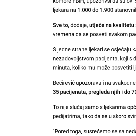
komore FBiH, upozorivši da su ovi s
ljekara na 1.000 do 1.900 stanovni
Sve to
, dodaje,
utječe na kvalitetu
vremena da se posveti svakom pac
S jedne strane ljekari se osjećaju 
nezadovoljstvom pacijenta, koji 
minuta, koliko mu može posvetiti l
Bećirević upozorava i na svakodne
35 pacijenata, pregleda njih i do 7
To nije slučaj samo s ljekarima op
pedijatrima, tako da se u skoro svi
"Pored toga, susrećemo se sa nedo