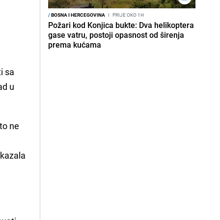
/
BOSNA I HERCEGOVINA
I
PRIJE OKO 1H
Požari kod Konjica bukte: Dva helikoptera
gase vatru, postoji opasnost od širenja
prema kućama
i sa
ad u
što ne
 kazala