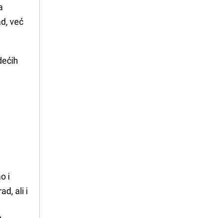
a
ad, već
dećih
o i
d, ali i