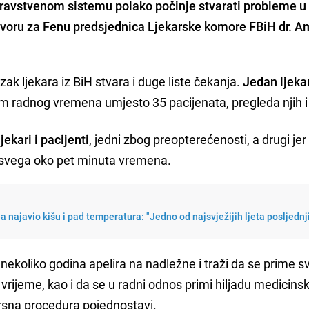
dravstvenom sistemu polako počinje stvarati probleme u
zgovoru za Fenu predsjednica Ljekarske komore FBiH dr. A
ak ljekara iz BiH stvara i duge liste čekanja.
Jedan ljekar
om radnog vremena umjesto 35 pacijenata, pregleda njih i
jekari i pacijenti
, jedni zbog preopterećenosti, a drugi jer
i svega oko pet minuta vremena.
najavio kišu i pad temperatura: "Jedno od najsvježijih ljeta posljednj
ekoliko godina apelira na nadležne i traži da se prime sv
vrijeme, kao i da se u radni odnos primi hiljadu medicinsk
ursna procedura pojednostavi.