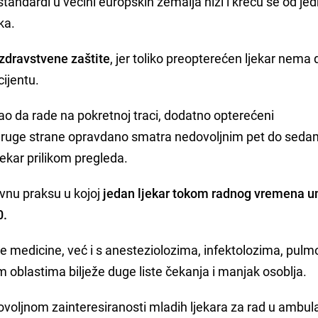
tandardi u većini europskih zemalja niži i kreću se od je
ka.
 zdravstvene zaštite
, jer toliko preopterećen ljekar nema 
ijentu.
kao da rade na pokretnoj traci, dodatno opterećeni
s druge strane opravdano smatra nedovoljnim pet do sed
jekar prilikom pregleda.
vnu praksu u kojoj
jedan ljekar tokom radnog vremena u
0.
će medicine, već i s anesteziolozima, infektolozima, pulm
m oblastima bilježe duge liste čekanja i manjak osoblja.
voljnom zainteresiranosti mladih ljekara za rad u ambu