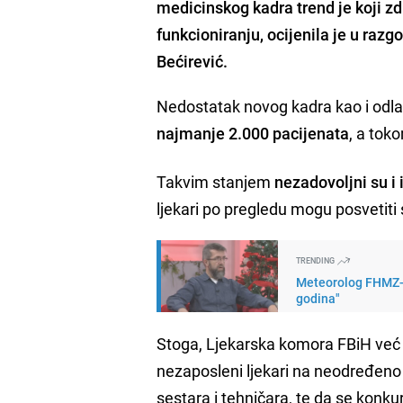
medicinskog kadra trend je koji z
funkcioniranju, ocijenila je u ra
Bećirević.
Nedostatak novog kadra kao i odlaz
najmanje 2.000 pacijenata
, a tok
Takvim stanjem
nezadovoljni su i i
ljekari po pregledu mogu posvetit
TRENDING
Meteorolog FHMZ-a 
godina"
Stoga, Ljekarska komora FBiH već n
nezaposleni ljekari na neodređeno 
sestara i tehničara, te da se konk