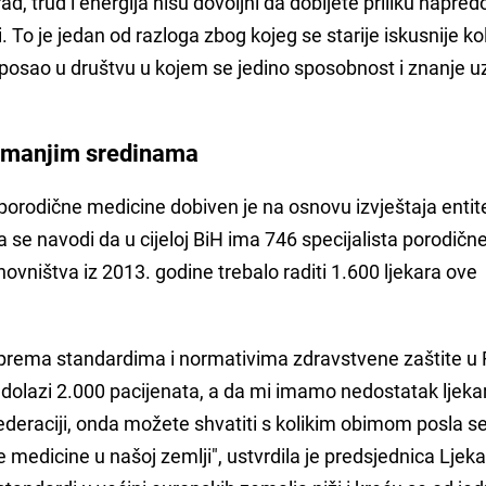
d, trud i energija nisu dovoljni da dobijete priliku napred
i. To je jedan od razloga zbog kojeg se starije iskusnije k
i posao u društvu u kojem se jedino sposobnost i znanje u
u manjim sredinama
porodične medicine dobiven je na osnovu izvještaja entit
 se navodi da u cijeloj BiH ima 746 specijalista porodičn
ovništva iz 2013. godine trebalo raditi 1.600 ljekara ove
 prema standardima i normativima zdravstvene zaštite u
 dolazi 2.000 pacijenata, a da mi imamo nedostatak ljeka
deraciji, onda možete shvatiti s kolikim obimom posla s
e medicine u našoj zemlji", ustvrdila je predsjednica Ljek