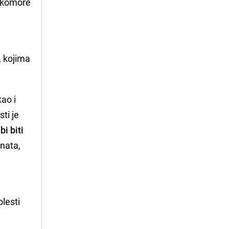
e komore
, kojima
kao i
ti je
bi biti
enata,
olesti