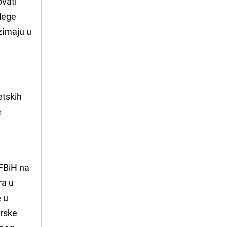
ovati
olege
zimaju u
etskih
e
 FBiH na
ra u
e u
arske