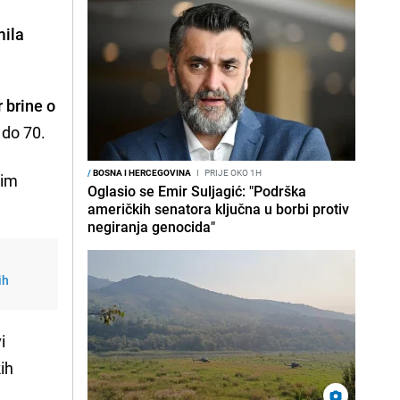
mila
 brine o
 do 70.
/
BOSNA I HERCEGOVINA
I
PRIJE OKO 1H
 im
Oglasio se Emir Suljagić: "Podrška
američkih senatora ključna u borbi protiv
negiranja genocida"
ih
i
ih