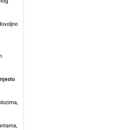
dnog
dovoljno
am
mjesto
olozima,
lantama,