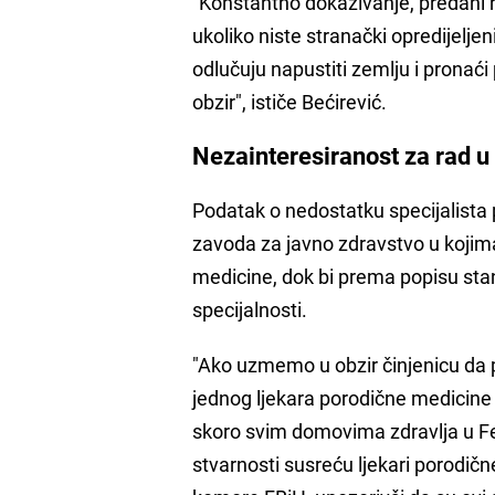
"Konstantno dokazivanje, predani ra
ukoliko niste stranački opredijeljen
odlučuju napustiti zemlju i pronać
obzir", ističe Bećirević.
Nezainteresiranost za rad 
Podatak o nedostatku specijalista 
zavoda za javno zdravstvo u kojima
medicine, dok bi prema popisu stan
specijalnosti.
"Ako uzmemo u obzir činjenicu da
jednog ljekara porodične medicine
skoro svim domovima zdravlja u Fe
stvarnosti susreću ljekari porodičn