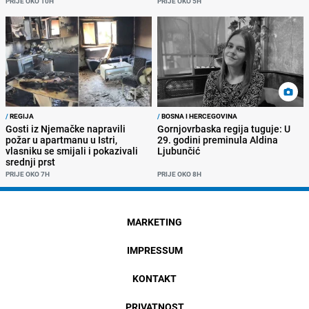
PRIJE OKO 10H
PRIJE OKO 5H
/
REGIJA
/
BOSNA I HERCEGOVINA
Gosti iz Njemačke napravili
Gornjovrbaska regija tuguje: U
požar u apartmanu u Istri,
29. godini preminula Aldina
vlasniku se smijali i pokazivali
Ljubunčić
srednji prst
PRIJE OKO 7H
PRIJE OKO 8H
MARKETING
IMPRESSUM
KONTAKT
PRIVATNOST