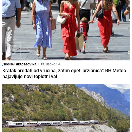
/
BOSNA I HERCEGOVINA
I
PRIJE OKO 1H
Kratak predah od vrućina, zatim opet 'pržionica': BH Meteo
najavljuje novi toplotni val