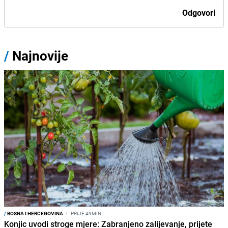
Odgovori
/
Najnovije
/
BOSNA I HERCEGOVINA
I
PRIJE 49MIN
Konjic uvodi stroge mjere: Zabranjeno zalijevanje, prijete