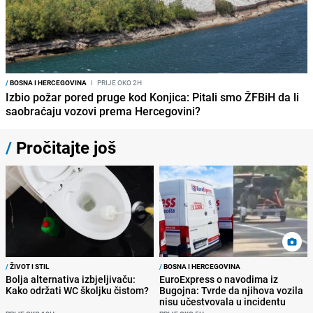
/
BOSNA I HERCEGOVINA
I
PRIJE OKO 2H
Izbio požar pored pruge kod Konjica: Pitali smo ŽFBiH da li
saobraćaju vozovi prema Hercegovini?
/
Pročitajte još
/
ŽIVOT I STIL
/
BOSNA I HERCEGOVINA
Bolja alternativa izbjeljivaču:
EuroExpress o navodima iz
Kako održati WC školjku čistom?
Bugojna: Tvrde da njihova vozila
nisu učestvovala u incidentu