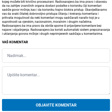
kojeg možete biti krivično procesuirani. Radiosarajevo.ba ima pravo i obavezu
da na zahtjev zvaničnih organa dostavi podatke o korisniku čiji komentari
sadrže govor mržnje, kao i da korisniku trajno blokira pristup. Obaviještavamo
vas da svaki čitatelj dobrovoljno pristupa čitanju i kreiranju komentara i
prihvata mogućnost da neki komentari mogu sadržavati narativ koji je u
suprotnosti sa vjerskim, nacionalnim, moralnim i drugim načelima.
Radiosarajevo.ba ima pravo da obriše sporne ili prijavljene komentare bez
najave i objašnjenja. Radiosarajevo.ba koristi automatski sistem prepoznavanja
i uklanjanja govora mržnje i drugih neprimjerenih sadržaja u komentarima.
VAŠ KOMENTAR
OBJAVITE KOMENTAR