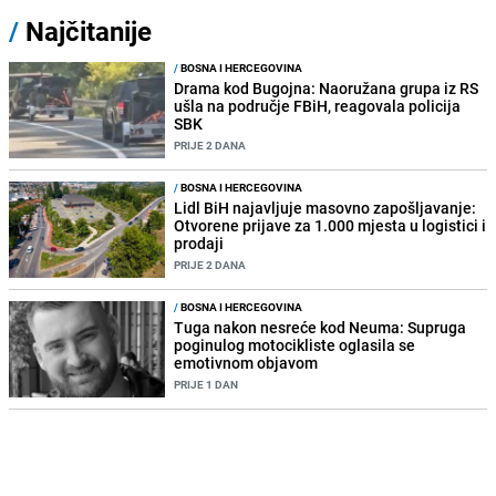
/
Najčitanije
/
BOSNA I HERCEGOVINA
Drama kod Bugojna: Naoružana grupa iz RS
ušla na područje FBiH, reagovala policija
SBK
PRIJE 2 DANA
/
BOSNA I HERCEGOVINA
Lidl BiH najavljuje masovno zapošljavanje:
Otvorene prijave za 1.000 mjesta u logistici i
prodaji
PRIJE 2 DANA
/
BOSNA I HERCEGOVINA
Tuga nakon nesreće kod Neuma: Supruga
poginulog motocikliste oglasila se
emotivnom objavom
PRIJE 1 DAN