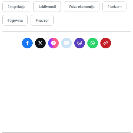
#inspekcija
#aktivnosti
#siva ekonomija
#turizam
#trgovina
#nadzor