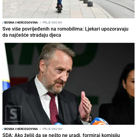
/
BOSNA I HERCEGOVINA
I
PRIJE OKO 8H
Sve više povrijeđenih na romobilima: Ljekari upozoravaju
da najčešće stradaju djeca
/
BOSNA I HERCEGOVINA
I
PRIJE OKO 9H
SDA: Ako želiš da se nešto ne uradi, formiraj komisiju