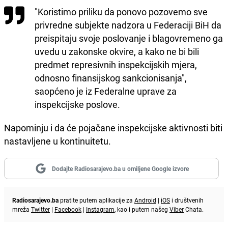
"Koristimo priliku da ponovo pozovemo sve
privredne subjekte nadzora u Federaciji BiH da
preispitaju svoje poslovanje i blagovremeno ga
uvedu u zakonske okvire, a kako ne bi bili
predmet represivnih inspekcijskih mjera,
odnosno finansijskog sankcionisanja",
saopćeno je iz Federalne uprave za
inspekcijske poslove.
Napominju i da će pojačane inspekcijske aktivnosti biti
nastavljene u kontinuitetu.
Dodajte Radiosarajevo.ba u omiljene Google izvore
Radiosarajevo.ba
pratite putem aplikacije za
Android
|
iOS
i društvenih
mreža
Twitter
|
Facebook
|
Instagram
, kao i putem našeg
Viber
Chata.