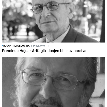
/
BOSNA I HERCEGOVINA
I
PRIJE OKO 1H
Preminuo Hajdar Arifagić, doajen bh. novinarstva