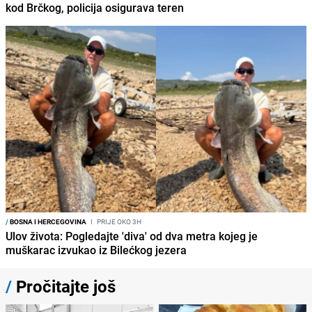
kod Brčkog, policija osigurava teren
/
BOSNA I HERCEGOVINA
I
PRIJE OKO 3H
Ulov života: Pogledajte 'diva' od dva metra kojeg je
muškarac izvukao iz Bilećkog jezera
/
Pročitajte još