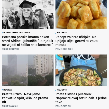
/
BOSNA I HERCEGOVINA
/
RECEPTI
Potresna poruka imama nakon
Recept za brze uštipke: Ne
smrti Aldine Ljubunčić: "Dunjaluk
upijaju ulje i gotovi su za 30
ne vrijedi ni koliko krilo komarca"
minuta
PRIJE OKO 23H
PRIJE OKO 13H
/
REGIJA
/
RECEPTI
Pratite uživo | Nevrijeme
Imate tikvice i piletinu?
zahvatilo Split, kiša ide prema
Napravite ovaj brzi ručak iz jedne
BiH
tave
PRIJE OKO 3H
PRIJE OKO 8H