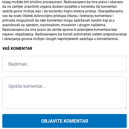
kojeg možete biti krivično procesuirani. Radiosarajevo.ba ima pravo i obavezu
da na zahtjev zvaničnih organa dostavi podatke o korisniku čiji komentari
sadrže govor mržnje, kao i da korisniku trajno blokira pristup. Obaviještavamo
vas da svaki čitatelj dobrovoljno pristupa čitanju i kreiranju komentara i
prihvata mogućnost da neki komentari mogu sadržavati narativ koji je u
suprotnosti sa vjerskim, nacionalnim, moralnim i drugim načelima.
Radiosarajevo.ba ima pravo da obriše sporne ili prijavljene komentare bez
najave i objašnjenja. Radiosarajevo.ba koristi automatski sistem prepoznavanja
i uklanjanja govora mržnje i drugih neprimjerenih sadržaja u komentarima.
VAŠ KOMENTAR
OBJAVITE KOMENTAR