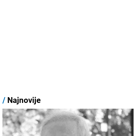
/
Najnovije