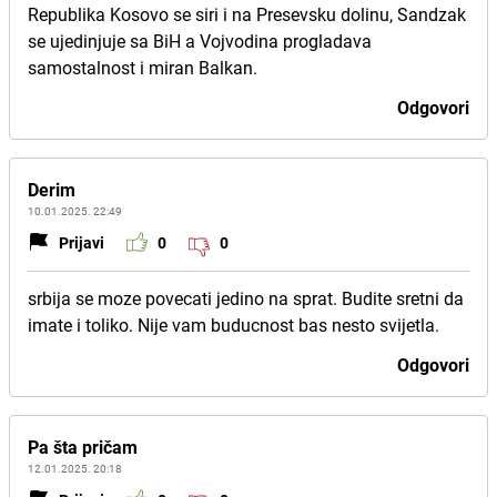
Republika Kosovo se siri i na Presevsku dolinu, Sandzak
se ujedinjuje sa BiH a Vojvodina progladava
samostalnost i miran Balkan.
Odgovori
Derim
10.01.2025. 22:49
Prijavi
0
0
srbija se moze povecati jedino na sprat. Budite sretni da
imate i toliko. Nije vam buducnost bas nesto svijetla.
Odgovori
Pa šta pričam
12.01.2025. 20:18