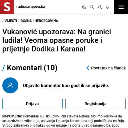
Otvor
/
VIJESTI
/
BOSNA I HERCEGOVINA
Vukanović upozorava: Na granici
ludila! Veoma opasne poruke i
prijetnje Dodika i Karana!
/
Komentari (10)
Povratak na članak
Objavite komentar kao gost ili se prijavite.
Prijava
Registracija
NAPOMENA:
Komentari su isključivo lični stavovi autora. Molimo korisnike da
se suzdrže od vrijeđanja, psovanja i pisanja komentara koji podstiču na mržnju.
Strogo zabranjen bilo kakav govor mržnje na portalu radiosarajevo.ba, zbog