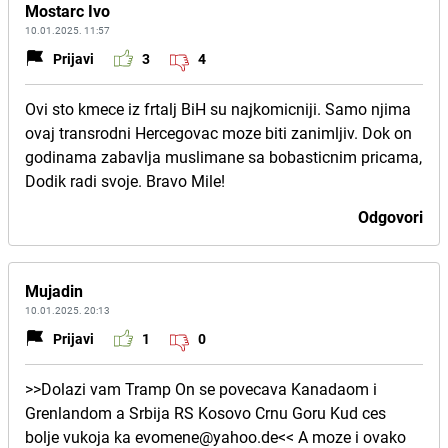
Mostarc Ivo
10.01.2025. 11:57
Prijavi
3
4
Ovi sto kmece iz frtalj BiH su najkomicniji. Samo njima
ovaj transrodni Hercegovac moze biti zanimljiv. Dok on
godinama zabavlja muslimane sa bobasticnim pricama,
Dodik radi svoje. Bravo Mile!
Odgovori
Mujadin
10.01.2025. 20:13
Prijavi
1
0
>>Dolazi vam Tramp On se povecava Kanadaom i
Grenlandom a Srbija RS Kosovo Crnu Goru Kud ces
bolje vukoja ka evomene@yahoo.de<< A moze i ovako