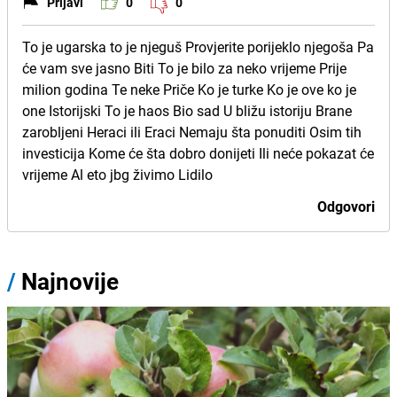
Prijavi
0
0
To je ugarska to je njeguš Provjerite porijeklo njegoša Pa
će vam sve jasno Biti To je bilo za neko vrijeme Prije
milion godina Te neke Priče Ko je turke Ko je ove ko je
one Istorijski To je haos Bio sad U bližu istoriju Brane
zarobljeni Heraci ili Eraci Nemaju šta ponuditi Osim tih
investicija Kome će šta dobro donijeti Ili neće pokazat će
vrijeme Al eto jbg živimo Lidilo
Odgovori
/
Najnovije