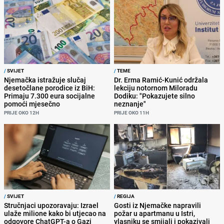
/
SVIJET
/
TEME
Njemačka istražuje slučaj
Dr. Erma Ramić-Kunić održala
desetočlane porodice iz BiH:
lekciju notornom Miloradu
Primaju 7.300 eura socijalne
Dodiku: "Pokazujete silno
pomoći mjesečno
neznanje"
PRIJE OKO 12H
PRIJE OKO 11H
/
SVIJET
/
REGIJA
Stručnjaci upozoravaju: Izrael
Gosti iz Njemačke napravili
ulaže milione kako bi utjecao na
požar u apartmanu u Istri,
odgovore ChatGPT-a o Gazi
vlasniku se smijali i pokazivali