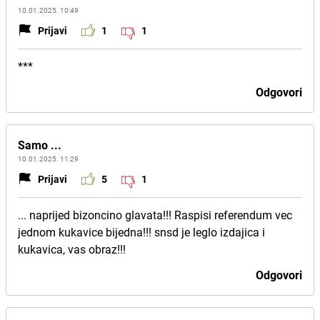
10.01.2025. 10:49
Prijavi
1
1
***
Odgovori
Samo ...
10.01.2025. 11:29
Prijavi
5
1
... naprijed bizoncino glavata!!! Raspisi referendum vec
jednom kukavice bijedna!!! snsd je leglo izdajica i
kukavica, vas obraz!!!
Odgovori