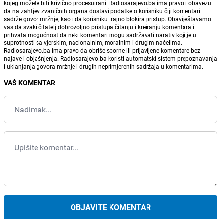
kojeg možete biti krivično procesuirani. Radiosarajevo.ba ima pravo i obavezu
da na zahtjev zvaničnih organa dostavi podatke o korisniku čiji komentari
sadrže govor mržnje, kao i da korisniku trajno blokira pristup. Obaviještavamo
vas da svaki čitatelj dobrovoljno pristupa čitanju i kreiranju komentara i
prihvata mogućnost da neki komentari mogu sadržavati narativ koji je u
suprotnosti sa vjerskim, nacionalnim, moralnim i drugim načelima.
Radiosarajevo.ba ima pravo da obriše sporne ili prijavljene komentare bez
najave i objašnjenja. Radiosarajevo.ba koristi automatski sistem prepoznavanja
i uklanjanja govora mržnje i drugih neprimjerenih sadržaja u komentarima.
VAŠ KOMENTAR
OBJAVITE KOMENTAR