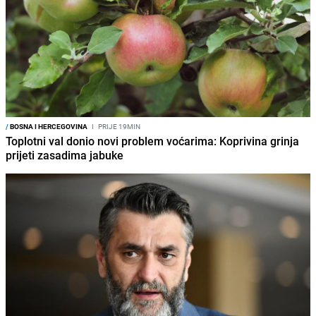
/
BOSNA I HERCEGOVINA
I
PRIJE 19MIN
Toplotni val donio novi problem voćarima: Koprivina grinja
prijeti zasadima jabuke