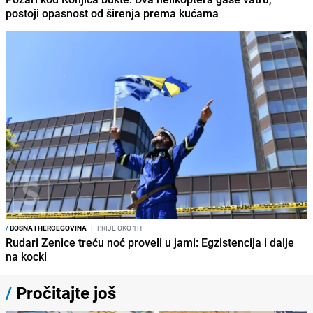
postoji opasnost od širenja prema kućama
/
BOSNA I HERCEGOVINA
I
PRIJE OKO 1H
Rudari Zenice treću noć proveli u jami: Egzistencija i dalje
na kocki
/
Pročitajte još