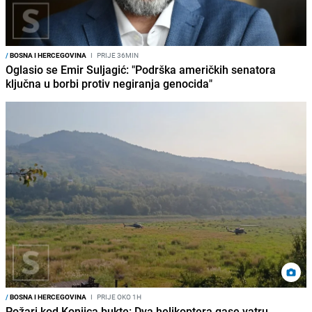
/
BOSNA I HERCEGOVINA
I
PRIJE 36MIN
Oglasio se Emir Suljagić: "Podrška američkih senatora
ključna u borbi protiv negiranja genocida"
/
BOSNA I HERCEGOVINA
I
PRIJE OKO 1H
Požari kod Konjica bukte: Dva helikoptera gase vatru,