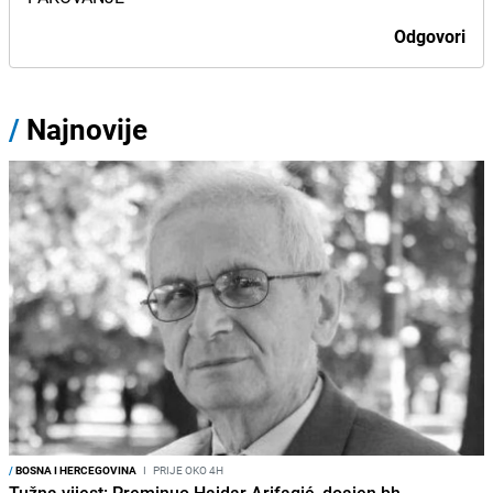
Odgovori
/
Najnovije
/
BOSNA I HERCEGOVINA
I
PRIJE OKO 4H
Tužna vijest: Preminuo Hajdar Arifagić, doajen bh.