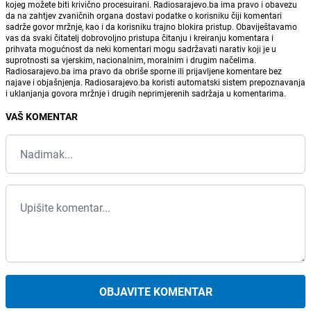
kojeg možete biti krivično procesuirani. Radiosarajevo.ba ima pravo i obavezu
da na zahtjev zvaničnih organa dostavi podatke o korisniku čiji komentari
sadrže govor mržnje, kao i da korisniku trajno blokira pristup. Obaviještavamo
vas da svaki čitatelj dobrovoljno pristupa čitanju i kreiranju komentara i
prihvata mogućnost da neki komentari mogu sadržavati narativ koji je u
suprotnosti sa vjerskim, nacionalnim, moralnim i drugim načelima.
Radiosarajevo.ba ima pravo da obriše sporne ili prijavljene komentare bez
najave i objašnjenja. Radiosarajevo.ba koristi automatski sistem prepoznavanja
i uklanjanja govora mržnje i drugih neprimjerenih sadržaja u komentarima.
VAŠ KOMENTAR
OBJAVITE KOMENTAR