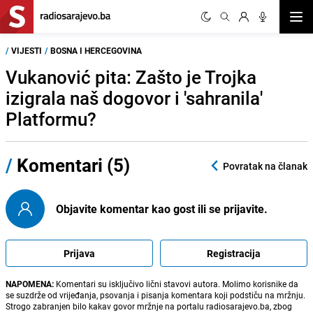
Otvor
/
VIJESTI
/
BOSNA I HERCEGOVINA
Vukanović pita: Zašto je Trojka
izigrala naš dogovor i 'sahranila'
Platformu?
/
Komentari (5)
Povratak na članak
Objavite komentar kao gost ili se prijavite.
Prijava
Registracija
NAPOMENA:
Komentari su isključivo lični stavovi autora. Molimo korisnike da
se suzdrže od vrijeđanja, psovanja i pisanja komentara koji podstiču na mržnju.
Strogo zabranjen bilo kakav govor mržnje na portalu radiosarajevo.ba, zbog