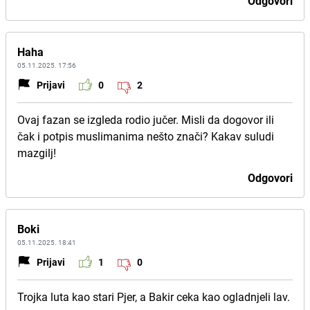
Odgovori
Haha
05.11.2025. 17:56
Prijavi
0
2
Ovaj fazan se izgleda rodio jučer. Misli da dogovor ili
čak i potpis muslimanima nešto znači? Kakav suludi
mazgilj!
Odgovori
Boki
05.11.2025. 18:41
Prijavi
1
0
Trojka luta kao stari Pjer, a Bakir ceka kao ogladnjeli lav.