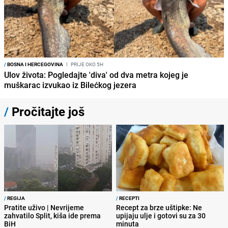
/
BOSNA I HERCEGOVINA
I
PRIJE OKO 5H
Ulov života: Pogledajte 'diva' od dva metra kojeg je
muškarac izvukao iz Bilećkog jezera
/
Pročitajte još
/
REGIJA
/
RECEPTI
Pratite uživo | Nevrijeme
Recept za brze uštipke: Ne
zahvatilo Split, kiša ide prema
upijaju ulje i gotovi su za 30
BiH
minuta