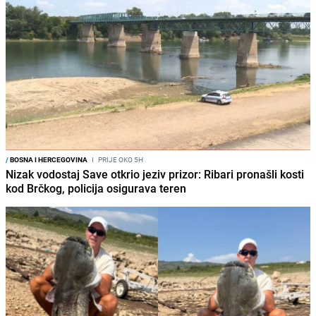
/
BOSNA I HERCEGOVINA
I
PRIJE OKO 5H
Nizak vodostaj Save otkrio jeziv prizor: Ribari pronašli kosti
kod Brčkog, policija osigurava teren