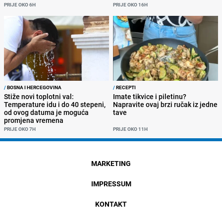
PRIJE OKO 6H
PRIJE OKO 16H
/
BOSNA I HERCEGOVINA
/
RECEPTI
Stiže novi toplotni val:
Imate tikvice i piletinu?
Temperature idu i do 40 stepeni,
Napravite ovaj brzi ručak iz jedne
od ovog datuma je moguća
tave
promjena vremena
PRIJE OKO 7H
PRIJE OKO 11H
MARKETING
IMPRESSUM
KONTAKT