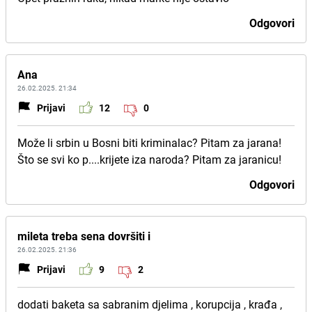
Odgovori
Ana
26.02.2025. 21:34
Prijavi
12
0
Može li srbin u Bosni biti kriminalac? Pitam za jarana!
Što se svi ko p....krijete iza naroda? Pitam za jaranicu!
Odgovori
mileta treba sena dovršiti i
26.02.2025. 21:36
Prijavi
9
2
dodati baketa sa sabranim djelima , korupcija , krađa ,