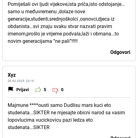
Pomiješali ovi ljudi vijekove,ista priča,isto odstojanje…
samo u međuvremenu ,dolaze nove
generacije,studenti,srednjoškolci ,osnovci,djeca iz
obdanista…svi znaju svaku stvar nazvati pravim
imenom,prošlo je vrijeme podvala,laži i obmana…to
novim generacijama “ne pali”!!!!!
Odgovori
Xyz
26.02.2025. 23:19
Prijavi
5
0
Majmune ****ousti samo Dudlisu mars kuci eto
studenata...SIKTER ne mjesajte obicni narod sa vasim
lopovlucima vucickovicu pazi ledza eto
studenata...SIKTER