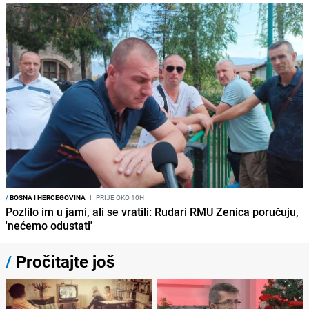
/
BOSNA I HERCEGOVINA
I
PRIJE OKO 10H
Pozlilo im u jami, ali se vratili: Rudari RMU Zenica poručuju,
'nećemo odustati'
/
Pročitajte još