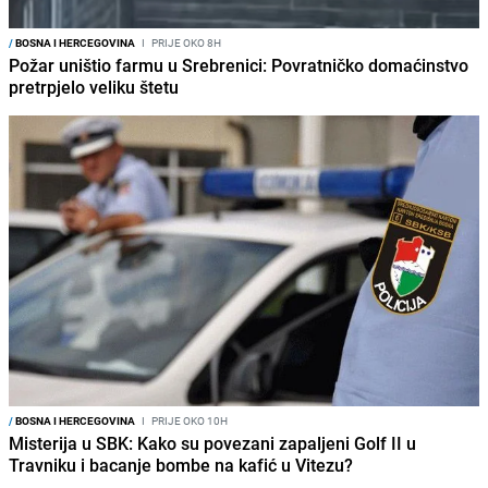
/
BOSNA I HERCEGOVINA
I
PRIJE OKO 8H
Požar uništio farmu u Srebrenici: Povratničko domaćinstvo
pretrpjelo veliku štetu
/
BOSNA I HERCEGOVINA
I
PRIJE OKO 10H
Misterija u SBK: Kako su povezani zapaljeni Golf II u
Travniku i bacanje bombe na kafić u Vitezu?