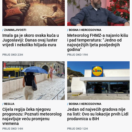
/
ZANIMLJIVOSTI
/
BOSNA I HERCEGOVINA
Imala ga je skoro svaka kuća u
Meteorolog FHMZ-a najavio kišu
Jugoslaviji: Danas ovaj luster
i pad temperatura: "Jedno od
vrijedi i nekoliko hiljada eura
najsvježijih ljeta posljednjih
godina"
PRIJE OKO 23H
PRIJE OKO 19H
/
REGIJA
/
BOSNA I HERCEGOVINA
Cijela regija čeka njegovu
Jedan od najvećih gradova nije
progonozu: Poznati meteorolog
na listi: Ovo su lokacije prvih Lidl
najavljuje veću promjenu
prodavnica u BiH
vremena
PRIJE OKO 14H
PRIJE OKO 12H