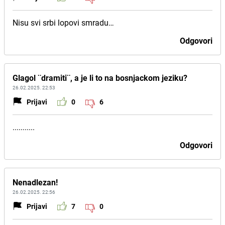
Nisu svi srbi lopovi smradu…
Odgovori
Glagol ¨dramiti¨, a je li to na bosnjackom jeziku?
26.02.2025. 22:53
Prijavi
0
6
...........
Odgovori
Nenadlezan!
26.02.2025. 22:56
Prijavi
7
0