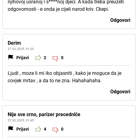
njihovoj usranoj i s****noj djeci. A kada treba preuzeti
odgovornosti - e onda je cijeli narod kriv. Ckepi.
Odgovori
Derim
27.02.2025. 01:20
Prijavi
2
0
Ljudi , moze li mi iko objasniti , kako je moguce da je
covjek mrtav , a da to ne zna. Hahahahaha.
Odgovori
Nije sve crno, parizer precednlče
27.02.2025. 01:45
Prijavi
4
0