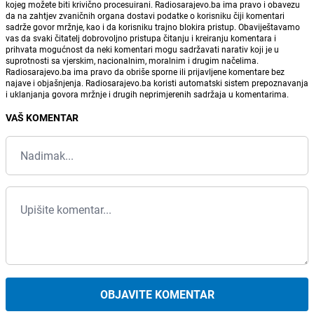
kojeg možete biti krivično procesuirani. Radiosarajevo.ba ima pravo i obavezu
da na zahtjev zvaničnih organa dostavi podatke o korisniku čiji komentari
sadrže govor mržnje, kao i da korisniku trajno blokira pristup. Obaviještavamo
vas da svaki čitatelj dobrovoljno pristupa čitanju i kreiranju komentara i
prihvata mogućnost da neki komentari mogu sadržavati narativ koji je u
suprotnosti sa vjerskim, nacionalnim, moralnim i drugim načelima.
Radiosarajevo.ba ima pravo da obriše sporne ili prijavljene komentare bez
najave i objašnjenja. Radiosarajevo.ba koristi automatski sistem prepoznavanja
i uklanjanja govora mržnje i drugih neprimjerenih sadržaja u komentarima.
VAŠ KOMENTAR
OBJAVITE KOMENTAR