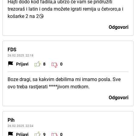
Hajti dodo kod fadila,a ubrzo če vam se pridružiti
trezoraš i latin i onda možete igrati remija u četvoro,a i
košarke 2 na 2😘
Odgovori
FDS
26.02.2025. 22:18
Prijavi
8
0
Boze dragi, sa kakvim debilima mi imamo posla. Sve
ovo treba rastjerati ****jivom motkom.
Odgovori
Pih
26.02.2025. 22:24
Prijavi
9
0