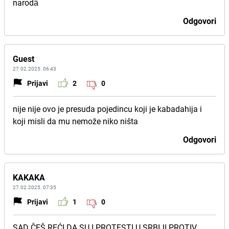
narodâ
Odgovori
Guest
27.02.2025. 06:43
Prijavi
2
0
nije nije ovo je presuda pojedincu koji je kabadahija i
koji misli da mu nemože niko ništa
Odgovori
KAKAKA
27.02.2025. 07:35
Prijavi
1
0
SAD ČEŠ REĆI DA SU I PROTESTI U SRBIJI PROTIV