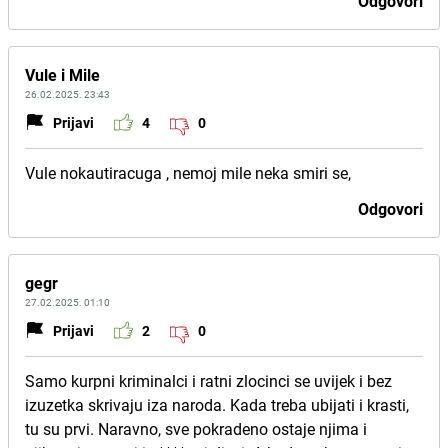
Odgovori
Vule i Mile
26.02.2025. 23:43
Prijavi
4
0
Vule nokautiracuga , nemoj mile neka smiri se,
Odgovori
gegr
27.02.2025. 01:10
Prijavi
2
0
Samo kurpni kriminalci i ratni zlocinci se uvijek i bez
izuzetka skrivaju iza naroda. Kada treba ubijati i krasti,
tu su prvi. Naravno, sve pokradeno ostaje njima i