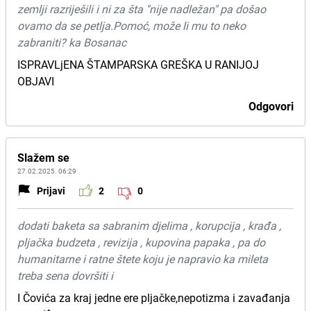
zemlji razriješili i ni za šta "nije nadležan" pa došao
ovamo da se petlja.Pomoć, može li mu to neko
zabraniti? ka Bosanac
ISPRAVLjENA ŠTAMPARSKA GREŠKA U RANIJOJ
OBJAVI
Odgovori
Slažem se
27.02.2025. 06:29
Prijavi
2
0
dodati baketa sa sabranim djelima , korupcija , krađa ,
pljačka budzeta , revizija , kupovina papaka , pa do
humanitarne i ratne štete koju je napravio ka mileta
treba sena dovršiti i
I Čovića za kraj jedne ere pljačke,nepotizma i zavađanja