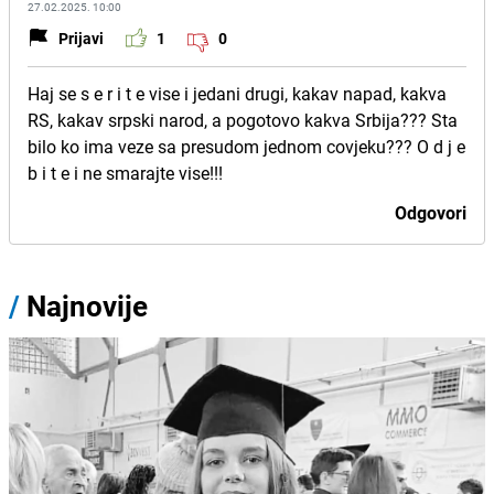
27.02.2025. 10:00
Prijavi
1
0
Haj se s e r i t e vise i jedani drugi, kakav napad, kakva
RS, kakav srpski narod, a pogotovo kakva Srbija??? Sta
bilo ko ima veze sa presudom jednom covjeku??? O d j e
b i t e i ne smarajte vise!!!
Odgovori
/
Najnovije