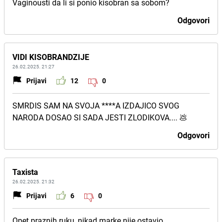
Vaginousti da li si ponio kisobran sa sobom?
Odgovori
VIDI KISOBRANDZIJE
26.02.2025. 21:27
Prijavi
12
0
SMRDIS SAM NA SVOJA ****A IZDAJICO SVOG
NARODA DOSAO SI SADA JESTI ZLODIKOVA.... 💩
Odgovori
Taxista
26.02.2025. 21:32
Prijavi
6
0
Opet praznih ruku, nikad marke nije ostavio