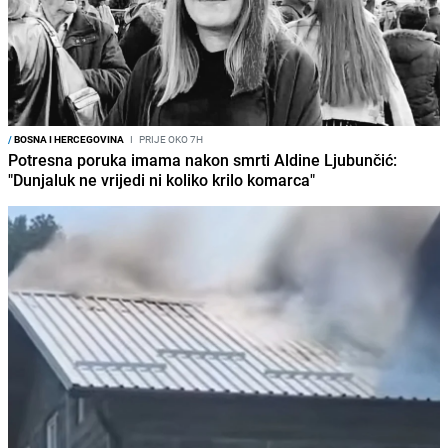
/
BOSNA I HERCEGOVINA
I
PRIJE OKO 7H
Potresna poruka imama nakon smrti Aldine Ljubunčić:
"Dunjaluk ne vrijedi ni koliko krilo komarca"