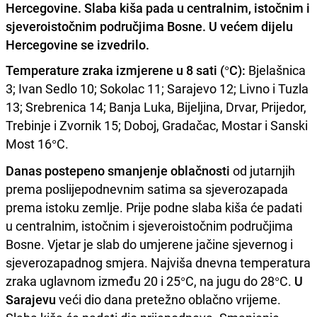
Hercegovine. Slaba kiša pada u centralnim, istočnim i
sjeveroistočnim područjima Bosne. U većem dijelu
Hercegovine se izvedrilo.
Temperature zraka izmjerene u 8 sati (°C):
Bjelašnica
3; Ivan Sedlo 10; Sokolac 11; Sarajevo 12; Livno i Tuzla
13; Srebrenica 14; Banja Luka, Bijeljina, Drvar, Prijedor,
Trebinje i Zvornik 15; Doboj, Gradačac, Mostar i Sanski
Most 16°C.
Danas postepeno smanjenje oblačnosti
od jutarnjih
prema poslijepodnevnim satima sa sjeverozapada
prema istoku zemlje. Prije podne slaba kiša će padati
u centralnim, istočnim i sjeveroistočnim područjima
Bosne. Vjetar je slab do umjerene jačine sjevernog i
sjeverozapadnog smjera. Najviša dnevna temperatura
zraka uglavnom između 20 i 25°C, na jugu do 28°C.
U
Sarajevu
veći dio dana pretežno oblačno vrijeme.