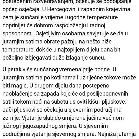
postepenim razvedravanjem, očekuje se poboljšanje
općeg osjećaja. U Hercegovini i zapadnim krajevima
zemlje sunčanije vrijeme i ugodne temperature
doprinijet će dobrom raspoloženju i radnoj
sposobnosti. Osjetljivim osobama savjetuje se da u
jutarnjim satima obrate pažnju na nešto niže
temperature, dok će u najtoplijem dijelu dana biti
poželjno izbjegavati duže izlaganje suncu.
U petak
više sunčanog vremena prije podne. U
jutarnjim satima po kotlinama i uz riječne tokove može
biti magle. U drugom dijelu dana postepeno
naoblačenje sa zapada koje će od poslijepodnevnih
sati i tokom noći na subotu usloviti kišu i pljuskove.
Jači pljuskovi se očekuju u sjevernim područjima
zemlje. Vjetar je slab do umjerene jačine većinom
južnog i jugozapadnog smjera. U sjevernim
područjima vjetar je sjevernog smjera. Najniža jutarnja