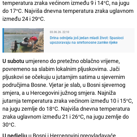
temperatura zraka većinom između 9 i 14°C, na jugu
do 17°C. Najviša dnevna temperatura zraka uglavnom
između 24 i 29°C.
03.06.26. 22:10
Drina odnijela još jedan mladi život: Spasioci
upozoravaju na smrtonosne zamke rijeke
U subotu
umjereno do pretežno oblačno vrijeme,
povremeno sa slabim lokalnim pljuskovima. Jači
pljuskovi se očekuju u jutarnjim satima u sjevernim
područjima Bosne. Vjetar je slab, u Bosni sjevernog
smjera, a u Hercegovini južnog smjera. Najniža
jutarnja temperatura zraka većinom između 10 i 15°C,
na jugu zemlje do 18°C. Najviša dnevna temperatura
zraka uglavnom između 21 i 26°C, na jugu zemlje do
30°C.
U nedjelju
u Bosni i Hercegovini preovladavaće