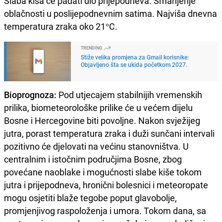
Slaba kiša će padati dio prijepodneva. Smanjenje
oblačnosti u poslijepodnevnim satima. Najviša dnevna
temperatura zraka oko 21°C.
TRENDING
Stiže velika promjena za Gmail korisnike:
Objavljeno šta se ukida početkom 2027.
Bioprognoza:
Pod utjecajem stabilnijih vremenskih
prilika, biometeorološke prilike će u većem dijelu
Bosne i Hercegovine biti povoljne. Nakon svježijeg
jutra, porast temperatura zraka i duži sunčani intervali
pozitivno će djelovati na većinu stanovništva. U
centralnim i istočnim područjima Bosne, zbog
povećane naoblake i mogućnosti slabe kiše tokom
jutra i prijepodneva, hronični bolesnici i meteoropate
mogu osjetiti blaže tegobe poput glavobolje,
promjenjivog raspoloženja i umora. Tokom dana, sa