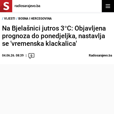
Otvor
/
VIJESTI
/
BOSNA I HERCEGOVINA
Na Bjelašnici jutros 3°C: Objavljena
prognoza do ponedjeljka, nastavlja
se 'vremenska klackalica'
04.06.26. 08:39
Radiosarajevo.ba
0