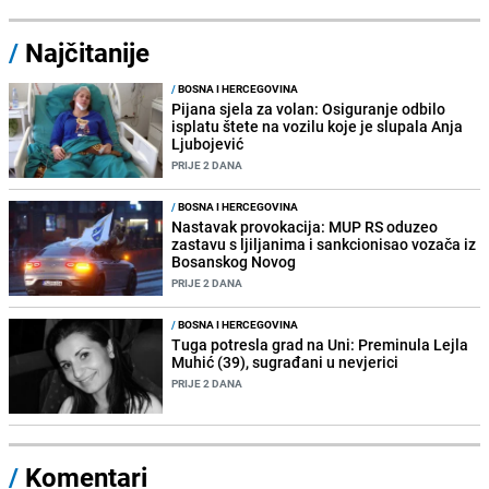
/
Najčitanije
/
BOSNA I HERCEGOVINA
Pijana sjela za volan: Osiguranje odbilo
isplatu štete na vozilu koje je slupala Anja
Ljubojević
PRIJE 2 DANA
/
BOSNA I HERCEGOVINA
Nastavak provokacija: MUP RS oduzeo
zastavu s ljiljanima i sankcionisao vozača iz
Bosanskog Novog
PRIJE 2 DANA
/
BOSNA I HERCEGOVINA
Tuga potresla grad na Uni: Preminula Lejla
Muhić (39), sugrađani u nevjerici
PRIJE 2 DANA
/
Komentari