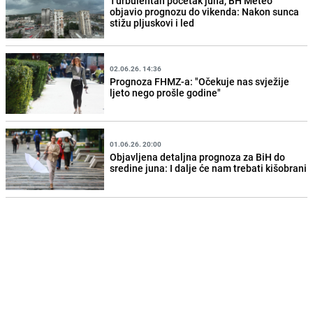
Turbulentan početak juna, BH Meteo
objavio prognozu do vikenda: Nakon sunca
stižu pljuskovi i led
02.06.26. 14:36
Prognoza FHMZ-a: "Očekuje nas svježije
ljeto nego prošle godine"
01.06.26. 20:00
Objavljena detaljna prognoza za BiH do
sredine juna: I dalje će nam trebati kišobrani