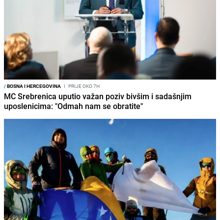
/
BOSNA I HERCEGOVINA
I
PRIJE OKO 7H
MC Srebrenica uputio važan poziv bivšim i sadašnjim
uposlenicima: "Odmah nam se obratite"