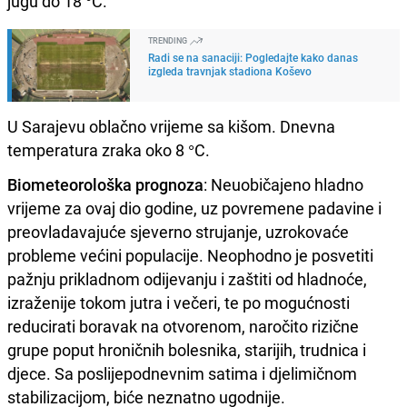
jugu do 18 °C.
TRENDING
Radi se na sanaciji: Pogledajte kako danas
izgleda travnjak stadiona Koševo
U Sarajevu oblačno vrijeme sa kišom. Dnevna
temperatura zraka oko 8 °C.
Biometeorološka prognoza
: Neuobičajeno hladno
vrijeme za ovaj dio godine, uz povremene padavine i
preovladavajuće sjeverno strujanje, uzrokovaće
probleme većini populacije. Neophodno je posvetiti
pažnju prikladnom odijevanju i zaštiti od hladnoće,
izraženije tokom jutra i večeri, te po mogućnosti
reducirati boravak na otvorenom, naročito rizične
grupe poput hroničnih bolesnika, starijih, trudnica i
djece. Sa poslijepodnevnim satima i djelimičnom
stabilizacijom, biće neznatno ugodnije.