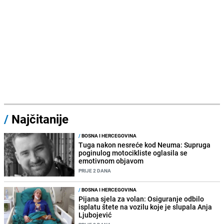
/
Najčitanije
/
BOSNA I HERCEGOVINA
Tuga nakon nesreće kod Neuma: Supruga
poginulog motocikliste oglasila se
emotivnom objavom
PRIJE 2 DANA
/
BOSNA I HERCEGOVINA
Pijana sjela za volan: Osiguranje odbilo
isplatu štete na vozilu koje je slupala Anja
Ljubojević