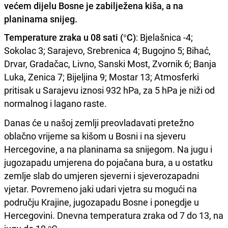
većem dijelu Bosne je zabilježena kiša, a na
planinama snijeg.
Temperature zraka u 08 sati (°C)
: Bjelašnica -4;
Sokolac 3; Sarajevo, Srebrenica 4; Bugojno 5; Bihać,
Drvar, Gradačac, Livno, Sanski Most, Zvornik 6; Banja
Luka, Zenica 7; Bijeljina 9; Mostar 13; Atmosferki
pritisak u Sarajevu iznosi 932 hPa, za 5 hPa je niži od
normalnog i lagano raste.
Danas će u našoj zemlji preovladavati pretežno
oblačno vrijeme sa kišom u Bosni i na sjeveru
Hercegovine, a na planinama sa snijegom. Na jugu i
jugozapadu umjerena do pojačana bura, a u ostatku
zemlje slab do umjeren sjeverni i sjeverozapadni
vjetar. Povremeno jaki udari vjetra su mogući na
području Krajine, jugozapadu Bosne i ponegdje u
Hercegovini. Dnevna temperatura zraka od 7 do 13, na