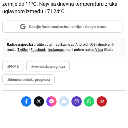
zemlje do 11°C. Najviša dnevna temperatura zraka
uglavnom između 17 i 24°C.
Dodajte Radiosarajevo.ba u omiljene Google izvore
Radiosarajevo.ba
pratite putem aplikacije za
Android
|
iOS
i društvenih
mreža
Twitter
|
Facebook
|
Instagram
, kao i putem našeg
Viber
Chata.
#FHMZ
#vremenska prognoza
#biometereološka prognoza