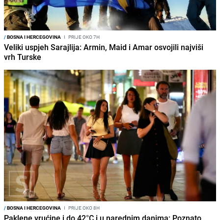
/
BOSNA I HERCEGOVINA
I
PRIJE OKO 7H
Veliki uspjeh Sarajlija: Armin, Maid i Amar osvojili najviši
vrh Turske
/
BOSNA I HERCEGOVINA
I
PRIJE OKO 8H
Paklene vrućine i do 42°C i u narednim danima: Poznato