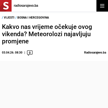
Otvor
/
VIJESTI
/
BOSNA I HERCEGOVINA
Kakvo nas vrijeme očekuje ovog
vikenda? Meteorolozi najavljuju
promjene
03.04.26. 08:30
Radiosarajevo.ba
0