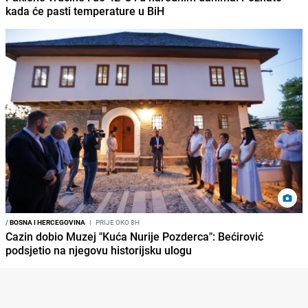
kada će pasti temperature u BiH
/
BOSNA I HERCEGOVINA
I
PRIJE OKO 8H
Cazin dobio Muzej "Kuća Nurije Pozderca": Bećirović
podsjetio na njegovu historijsku ulogu