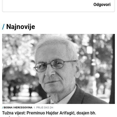
Odgovori
/
Najnovije
/
BOSNA I HERCEGOVINA
I
PRIJE OKO 2H
Tužna vijest: Preminuo Hajdar Arifagić, doajen bh.