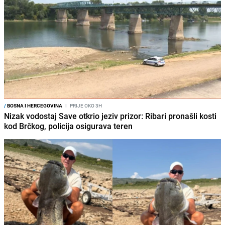
/
BOSNA I HERCEGOVINA
I
PRIJE OKO 3H
Nizak vodostaj Save otkrio jeziv prizor: Ribari pronašli kosti
kod Brčkog, policija osigurava teren