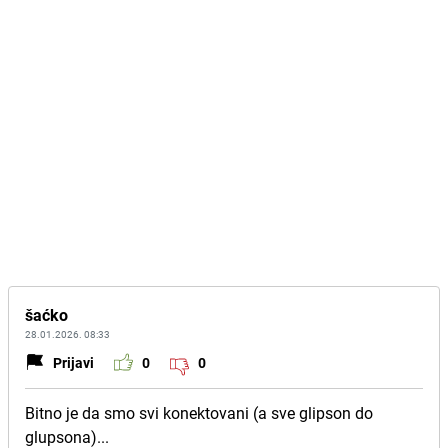
šaćko
28.01.2026. 08:33
Prijavi
0
0
Bitno je da smo svi konektovani (a sve glipson do
glupsona)...