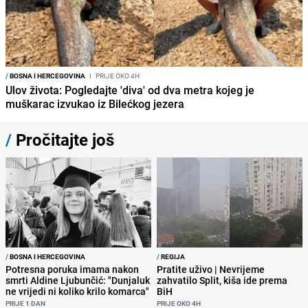
/
BOSNA I HERCEGOVINA
I
PRIJE OKO 4H
Ulov života: Pogledajte 'diva' od dva metra kojeg je
muškarac izvukao iz Bilećkog jezera
/
Pročitajte još
/
BOSNA I HERCEGOVINA
/
REGIJA
Potresna poruka imama nakon
Pratite uživo | Nevrijeme
smrti Aldine Ljubunčić: "Dunjaluk
zahvatilo Split, kiša ide prema
ne vrijedi ni koliko krilo komarca"
BiH
PRIJE 1 DAN
PRIJE OKO 4H