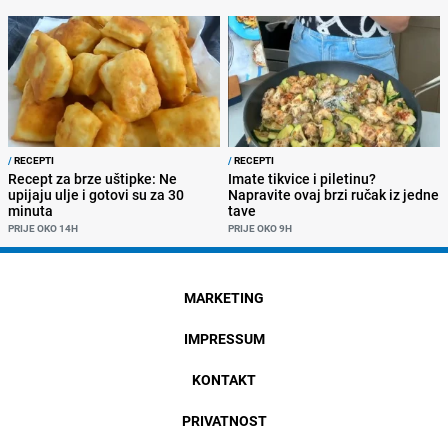
/
RECEPTI
/
RECEPTI
Recept za brze uštipke: Ne
Imate tikvice i piletinu?
upijaju ulje i gotovi su za 30
Napravite ovaj brzi ručak iz jedne
minuta
tave
PRIJE OKO 14H
PRIJE OKO 9H
MARKETING
IMPRESSUM
KONTAKT
PRIVATNOST