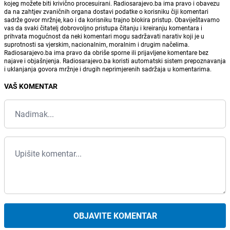
kojeg možete biti krivično procesuirani. Radiosarajevo.ba ima pravo i obavezu
da na zahtjev zvaničnih organa dostavi podatke o korisniku čiji komentari
sadrže govor mržnje, kao i da korisniku trajno blokira pristup. Obaviještavamo
vas da svaki čitatelj dobrovoljno pristupa čitanju i kreiranju komentara i
prihvata mogućnost da neki komentari mogu sadržavati narativ koji je u
suprotnosti sa vjerskim, nacionalnim, moralnim i drugim načelima.
Radiosarajevo.ba ima pravo da obriše sporne ili prijavljene komentare bez
najave i objašnjenja. Radiosarajevo.ba koristi automatski sistem prepoznavanja
i uklanjanja govora mržnje i drugih neprimjerenih sadržaja u komentarima.
VAŠ KOMENTAR
OBJAVITE KOMENTAR