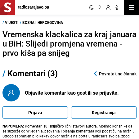
Otvor
/
VIJESTI
/
BOSNA I HERCEGOVINA
Vremenska klackalica za kraj januara
u BiH: Slijedi promjena vremena -
prvo kiša pa snijeg
/
Komentari (3)
Povratak na članak
Objavite komentar kao gost ili se prijavite.
Prijava
Registracija
NAPOMENA:
Komentari su isključivo lični stavovi autora. Molimo korisnike da
se suzdrže od vrijeđanja, psovanja i pisanja komentara koji podstiču na mržnju.
Strogo zabranjen bilo kakav govor mržnje na portalu radiosarajevo.ba, zbog