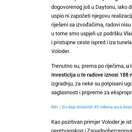
dogovorenog još u Daytonu, iako do
uspio ni započeti njegovu realiza
riješeni sa izvođačima, radovi nisu 
u tome smo uspjeli uz podršku Vlad
i pristupne ceste ispred i iza tun
Voloder.
Trenutno su, prema po riječima,
u i
investicija u te radove iznosi 188
izgradnju, za neke su potpisani ugo
saglasnosti i pripreme za ekspropri
BiH /
EU daje dodatnih 45 miliona eura besp
Kao pozitivan primjer Voloder je i
neretvanskog i Zapadnohercegovač