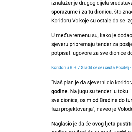
iznalaženje drugog dijela sredstav
sporazume i za tu dionicu
, što zn
Koridoru Vc koje su ostale da se iz
U međuvremenu su, kako je dodao, r
sjeveru pripremaju tender za poslje
potpisati ugovore za sve dionice d
Koridori u BiH /
Gradit će se i cesta Počitelj -
"Naš plan je da sjeverni dio korido
godine
. Na jugu su tenderi u toku 
sve dionice, osim od Bradine do tun
fazi projektovanja", naveo je Volod
Naglasio je da će
ovog ljeta pustit