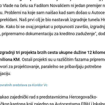
 Vlade na čelu sa Fadilom Novalićem ni jedan premijer n
ciju. Problemi na koje sam naišao kad sam došao u Autoce
prekidani. Naš prvi cilj je bio nastavak izgradnje tunela H
e. Kako bi se ovaj projekat u potpunosti završio, izgradn
ela, pripremamo dokumentaciju za kreditno zaduženje", dod
zgradnji tri projekta brzih cesta ukupne dužine 12 kilome
 miliona KM
. Ostali projekti su u različitim fazama pripre
vori za projektovanje, paralelno se pribavljaju potrebne
jaciju.
ovratnih sredstava za Koridor Vc
stakao zajednički rad s predstavnicima Hercegovačko-
kog kantona koji zajedno sa Autocestama FBiH i lokal