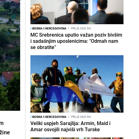
/
BOSNA I HERCEGOVINA
I
PRIJE OKO 5H
MC Srebrenica uputio važan poziv bivšim
i sadašnjim uposlenicima: "Odmah nam
se obratite"
/
BOSNA I HERCEGOVINA
I
PRIJE OKO 5H
im
Veliki uspjeh Sarajlija: Armin, Maid i
Amar osvojili najviši vrh Turske
užine