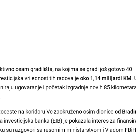
ktivno osam gradilišta, na kojima se gradi još gotovo 40
sticijska vrijednost tih radova je
oko 1,14 milijardi KM
. 
niraju ugovaranje i početak izgradnje novih 85 kilometara 
.
autoceste na koridoru Vc zaokruženo osim dionice
od Bradi
ka investicijska banka (EIB) je pokazala interes za finansi
oku su razgovori sa resornim ministarstvom i Vladom FBi