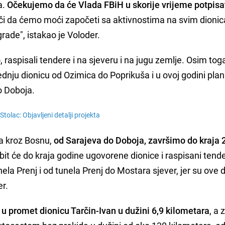
a.
Očekujemo da će Vlada FBiH u skorije vrijeme potpisa
ači da ćemo moći započeti sa aktivnostima na svim dioni
grade", istakao je Voloder.
aspisali tendere i na sjeveru i na jugu zemlje. Osim tog
dnju dionicu od Ozimica do Poprikuša i u ovoj godini plan
o Doboja.
 Stolac: Objavljeni detalji projekta
ra kroz Bosnu,
od Sarajeva do Doboja, završimo do kraja 
i bit će do kraja godine ugovorene dionice i raspisani tende
ela Prenj i od tunela Prenj do Mostara sjever, jer su ove 
er.
i u promet dionicu Tarčin-Ivan u dužini 6,9 kilometara
, a 