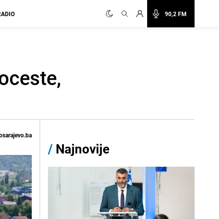
RADIO
90,2 FM
oceste,
osarajevo.ba
/
Najnovije