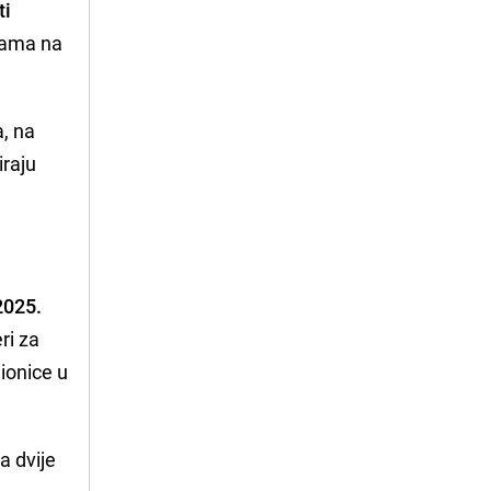
ti
cama na
a, na
iraju
2025.
ri za
dionice u
za dvije