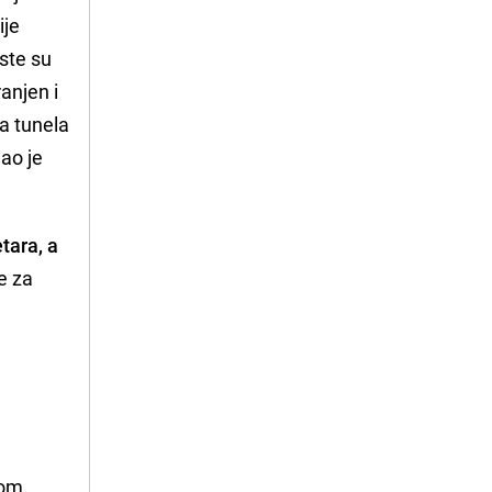
ije
ste su
ranjen i
ja tunela
ao je
tara, a
me za
nom