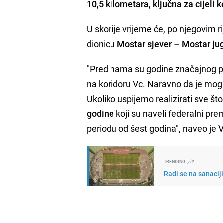
10,5 kilometara, ključna za cijeli k
U skorije vrijeme će, po njegovim r
dionicu
Mostar sjever – Mostar ju
"Pred nama su godine značajnog po
na koridoru Vc. Naravno da je mogu
Ukoliko uspijemo realizirati sve što
godine
koji su naveli federalni prem
periodu od šest godina", naveo je 
TRENDING
Radi se na sanacij