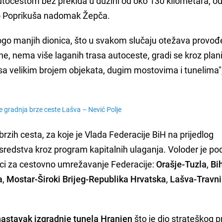
utocestom bez prekida u dužini od oko 130 kilometara, o
o Poprikuša nadomak Žepča.
nogo manjih dionica, što u svakom slučaju otežava provođ
e, nema više laganih trasa autoceste, gradi se kroz plan
sa velikim brojem objekata, dugim mostovima i tunelima"
 gradnja brze ceste Lašva – Nević Polje
brzih cesta, za koje je Vlada Federacije BiH na prijedlog
sredstva kroz program kapitalnih ulaganja. Voloder je pod
avci za cestovno umrežavanje Federacije:
Orašje-Tuzla
,
Bi
a
,
Mostar-Široki Brijeg-Republika Hrvatska
,
Lašva-Travni
nastavak izgradnje tunela Hranjen
što je dio strateškog p