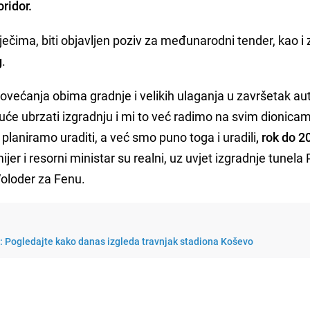
oridor.
iječima, biti objavljen poziv za međunarodni tender, kao i 
g
.
većanja obima gradnje i velikih ulaganja u završetak au
će ubrzati izgradnju i mi to već radimo na svim dionica
 planiramo uraditi, a već smo puno toga i uradili
, rok do 2
ijer i resorni ministar su realni, uz uvjet izgradnje tunela 
Voloder za Fenu.
i: Pogledajte kako danas izgleda travnjak stadiona Koševo