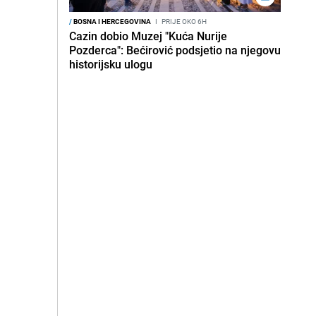
/
BOSNA I HERCEGOVINA
I
PRIJE OKO 6H
Cazin dobio Muzej "Kuća Nurije
Pozderca": Bećirović podsjetio na njegovu
historijsku ulogu