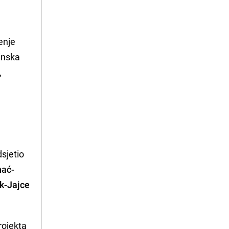
d
enje
inska
,
sjetio
hać-
k-Jajce
rojekta