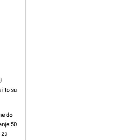
U
i to su
ne do
ranje 50
H za