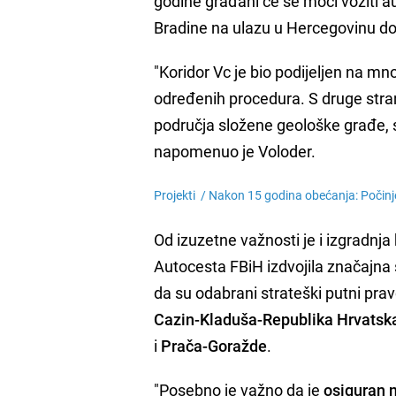
godine građani će se moći voziti a
Bradine na ulazu u Hercegovinu d
"Koridor Vc je bio podijeljen na m
određenih procedura. S druge stran
područja složene geološke građe, 
napomenuo je Voloder.
Projekti /
Nakon 15 godina obećanja: Počinje
Od izuzetne važnosti je i izgradnja 
Autocesta FBiH izdvojila značajna 
da su odabrani strateški putni pr
Cazin-Kladuša-Republika Hrvatsk
i
Prača-Goražde
.
"Posebno je važno da je
osiguran 