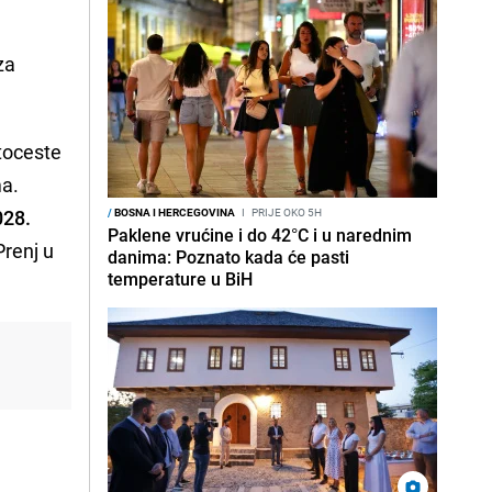
za
toceste
ma.
028.
/
BOSNA I HERCEGOVINA
I
PRIJE OKO 5H
Paklene vrućine i do 42°C i u narednim
Prenj u
danima: Poznato kada će pasti
temperature u BiH