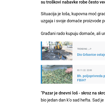
su troškovi nabavke robe često ve
Situacija je loša, kupovna moć gra
uzgaja i svoje domaće proizvode pr
Građani rado kupuju domaće, ali u
TRENDING
Dio Grbavice ostaj
03.11.22. 22:00
Bh. poljoprivreda 
FBiH?
“
Pazar je dnevni loš - skroz na skr
bio jedan dan k’o sad hefta. Sad je 