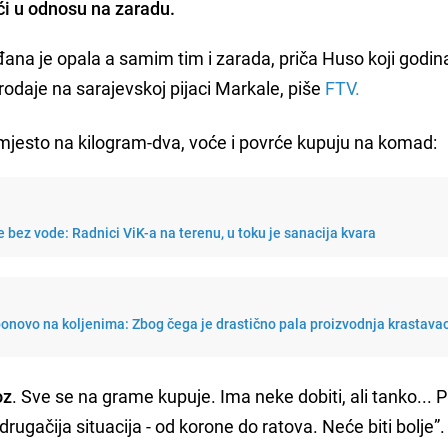
ći u odnosu na zaradu.
đana je opala a samim tim i zarada, priča Huso koji godi
odaje na sarajevskoj pijaci Markale, piše
FTV.
mjesto na kilogram-dva, voće i povrće kupuju na komad:
e bez vode: Radnici ViK-a na terenu, u toku je sanacija kvara
ponovo na koljenima: Zbog čega je drastično pala proizvodnja krastava
oz
. Sve se na grame kupuje. Ima neke dobiti, ali tanko... Pr
drugačija situacija - od korone do ratova. Neće biti bolje”.