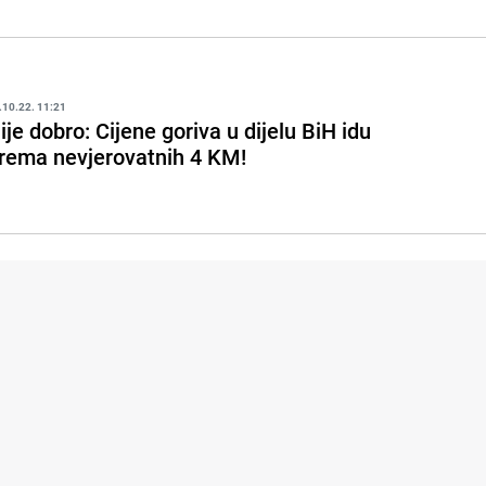
.10.22. 11:21
ije dobro: Cijene goriva u dijelu BiH idu
rema nevjerovatnih 4 KM!