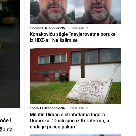
/
BOSNA I HERCEGOVINA
I
PRIJE 43MIN
Konakoviću stigle "nevjerovatne poruke"
iz HDZ-a: "Ne šalim se"
/
BOSNA I HERCEGOVINA
I
PRIJE 45MIN
Milutin Dimac o strahotama logora
oće i
Omarska: "Došli smo iz Keraterma, a
onda je počeo pakao"
ažu da