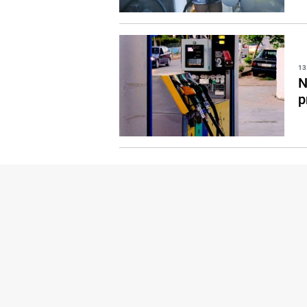
13
N
p