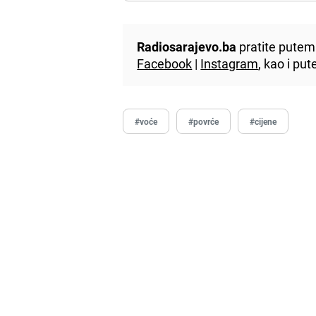
Radiosarajevo.ba
pratite putem 
Facebook
|
Instagram
, kao i p
#voće
#povrće
#cijene