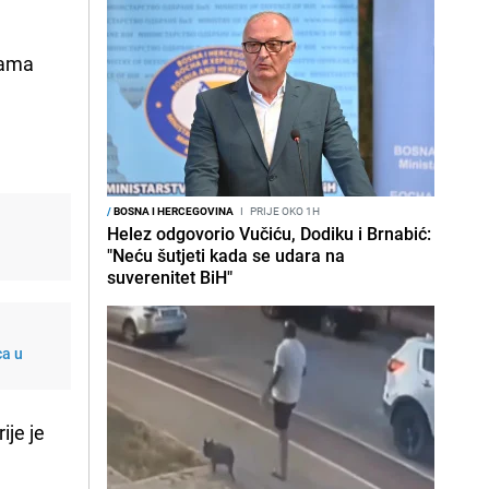
nama
/
BOSNA I HERCEGOVINA
I
PRIJE OKO 1H
Helez odgovorio Vučiću, Dodiku i Brnabić:
"Neću šutjeti kada se udara na
suverenitet BiH"
ca u
ije je