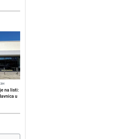
23H
 na listi:
odavnica u