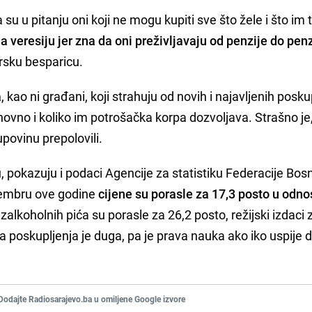
su u pitanju oni koji ne mogu kupiti sve što žele i što im 
 veresiju jer zna da oni preživljavaju od penzije do penz
rsku besparicu.
a
, kao ni građani, koji strahuju od novih i najavljenih posku
vno i koliko im potrošačka korpa dozvoljava. Strašno je
povinu prepolovili.
, pokazuju i podaci Agencije za statistiku Federacije Bosn
ptembru ove godine
cijene su porasle za 17,3 posto u odno
ezalkoholnih pića su porasle za 26,2 posto, režijski izdaci 
a poskupljenja je duga, pa je prava nauka ako iko uspije da
Dodajte Radiosarajevo.ba u omiljene Google izvore