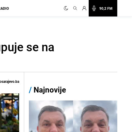
RADIO
90,2 FM
upuje se na
osarajevo.ba
/
Najnovije