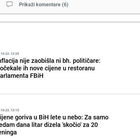
Prikaži komentare
(
6
)
.10.22. 12:25
nflacija nije zaobišla ni bh. političare:
očekale ih nove cijene u restoranu
arlamenta FBiH
.10.22. 13:15
ijene goriva u BiH lete u nebo: Za samo
edam dana litar dizela 'skočio' za 20
eninga