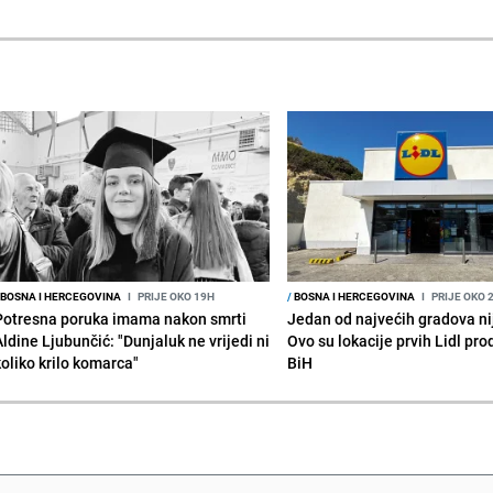
BOSNA I HERCEGOVINA
I
PRIJE OKO 19H
/
BOSNA I HERCEGOVINA
I
PRIJE OKO 
Potresna poruka imama nakon smrti
Jedan od najvećih gradova nije
Aldine Ljubunčić: "Dunjaluk ne vrijedi ni
Ovo su lokacije prvih Lidl pr
koliko krilo komarca"
BiH