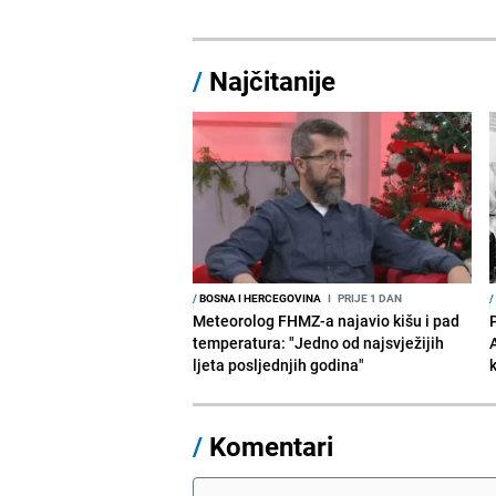
/
Najčitanije
/
BOSNA I HERCEGOVINA
I
PRIJE 1 DAN
/
Meteorolog FHMZ-a najavio kišu i pad
temperatura: "Jedno od najsvježijih
ljeta posljednjih godina"
/
Komentari