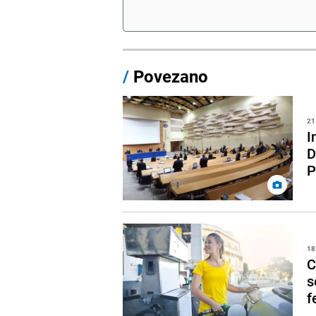
/
Povezano
21
I
D
P
18
C
s
f