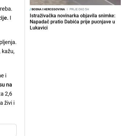
treba.
/
BOSNA I HERCEGOVINA
I
PRIJE OKO 5H
Istraživačka novinarka objavila snimke:
ije.
I
Napadač pratio Dabića prije pucnjave u
Lukavici
pljenja.
, kažu,
e i
su na
za 2,6
 živi i