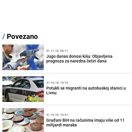
/
Povezano
01.11.18. 08:11
Jugo danas donosi kišu: Objavljena
prognoza za naredna četiri dana
31.10.18. 14:10
Potukli se migranti na autobuskoj stanici u
Livnu
31.10.18. 10:41
Građani BiH na računima imaju više od 11
milijardi maraka