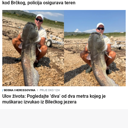
kod Brčkog, policija osigurava teren
/
BOSNA I HERCEGOVINA
I
PRIJE OKO 12H
Ulov života: Pogledajte 'diva' od dva metra kojeg je
muškarac izvukao iz Bilećkog jezera