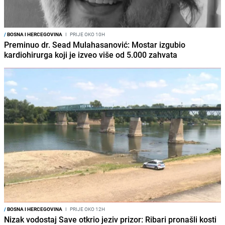
/
BOSNA I HERCEGOVINA
I
PRIJE OKO 10H
Preminuo dr. Sead Mulahasanović: Mostar izgubio
kardiohirurga koji je izveo više od 5.000 zahvata
/
BOSNA I HERCEGOVINA
I
PRIJE OKO 12H
Nizak vodostaj Save otkrio jeziv prizor: Ribari pronašli kosti