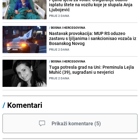
isplatu štete na vozilu koje je slupala Anja
Ljubojević
PRIJE 2 DANA
/
BOSNA I HERCEGOVINA
Nastavak provokacija: MUP RS oduzeo
zastavu s ljiljanima i sankcionisao vozača iz
Bosanskog Novog
PRIJE 2 DANA
/
BOSNA I HERCEGOVINA
Tuga potresla grad na Uni: Preminula Lejla
Muhić (39), sugrađani u nevjerici
PRIJE 2 DANA
/
Komentari
Prikaži komentare
(
5
)