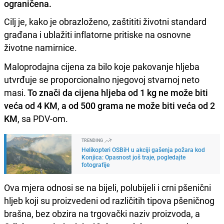
ograničena.
Cilj je, kako je obrazloženo, zaštititi životni standard
građana i ublažiti inflatorne pritiske na osnovne
životne namirnice.
Maloprodajna cijena za bilo koje pakovanje hljeba
utvrđuje se proporcionalno njegovoj stvarnoj neto
masi.
To znači da cijena hljeba od 1 kg ne može biti
veća od 4 KM
,
a od 500 grama ne može biti veća od 2
KM
, sa PDV-om.
TRENDING
Helikopteri OSBiH u akciji gašenja požara kod
Konjica: Opasnost još traje, pogledajte
fotografije
Ova mjera odnosi se na bijeli, polubijeli i crni pšenični
hljeb koji su proizvedeni od različitih tipova pšeničnog
brašna, bez obzira na trgovački naziv proizvoda, a