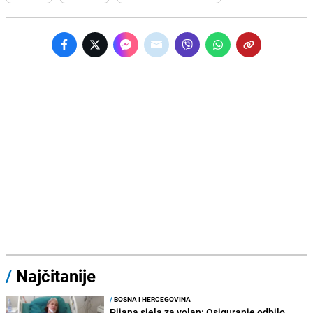
/
Najčitanije
/
BOSNA I HERCEGOVINA
Pijana sjela za volan: Osiguranje odbilo