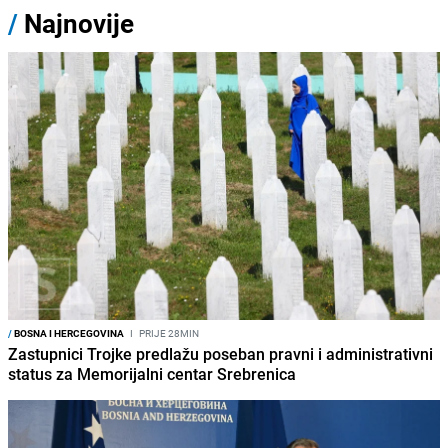
/
Najnovije
/
BOSNA I HERCEGOVINA
I
PRIJE 28MIN
Zastupnici Trojke predlažu poseban pravni i administrativni
status za Memorijalni centar Srebrenica