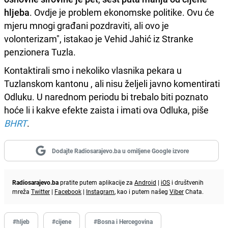
hljeba
. Ovdje je problem ekonomske politike. Ovu će
mjeru mnogi građani pozdraviti, ali ovo je
volonterizam", istakao je Vehid Jahić iz Stranke
penzionera Tuzla.
Kontaktirali smo i nekoliko vlasnika pekara u
Tuzlanskom kantonu , ali nisu željeli javno komentirati
Odluku. U narednom periodu bi trebalo biti poznato
hoće li i kakve efekte zaista i imati ova Odluka, piše
BHRT
.
Dodajte Radiosarajevo.ba u omiljene Google izvore
Radiosarajevo.ba
pratite putem aplikacije za
Android
|
iOS
i društvenih
mreža
Twitter
|
Facebook
|
Instagram
, kao i putem našeg
Viber
Chata.
#hljeb
#cijene
#Bosna i Hercegovina