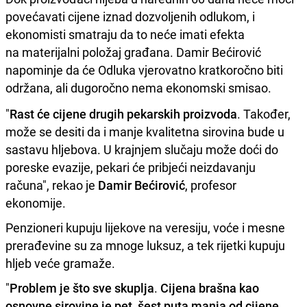
povećavati cijene iznad dozvoljenih odlukom, i
ekonomisti smatraju da to neće imati efekta
na materijalni položaj građana. Damir Bećirović
napominje da će Odluka vjerovatno kratkoročno biti
održana, ali dugoročno nema ekonomski smisao.
"
Rast će cijene drugih pekarskih proizvoda
. Također,
može se desiti da i manje kvalitetna sirovina bude u
sastavu hljebova. U krajnjem slučaju može doći do
poreske evazije, pekari će pribjeći neizdavanju
računa", rekao je
Damir Bećirović
, profesor
ekonomije.
Penzioneri kupuju lijekove na veresiju, voće i mesne
prerađevine su za mnoge luksuz, a tek rijetki kupuju
hljeb veće gramaže.
"
Problem je što sve skuplja
.
Cijena brašna kao
osnovne sirovine je pet
,
šest puta manja od cijene