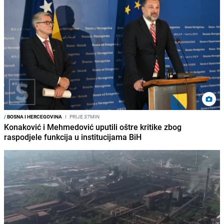
/
BOSNA I HERCEGOVINA
I
PRIJE 37MIN
Konaković i Mehmedović uputili oštre kritike zbog
raspodjele funkcija u institucijama BiH