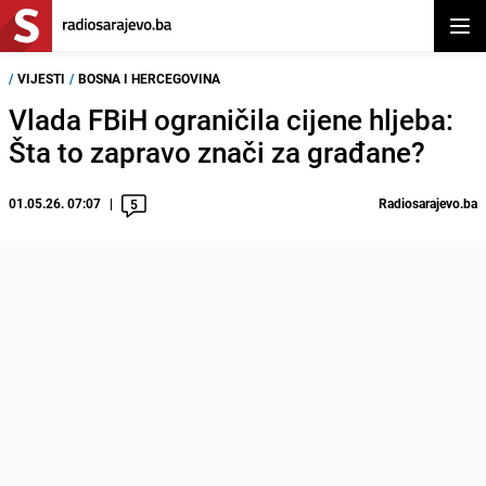
Otvor
/
VIJESTI
/
BOSNA I HERCEGOVINA
Vlada FBiH ograničila cijene hljeba:
Šta to zapravo znači za građane?
01.05.26. 07:07
Radiosarajevo.ba
5