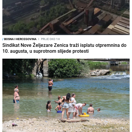
/
BOSNA I HERCEGOVINA
I
PRIJE OKO 1H
Sindikat Nove Željezare Zenica traži isplatu otpremnina do
10. augusta, u suprotnom slijede protesti