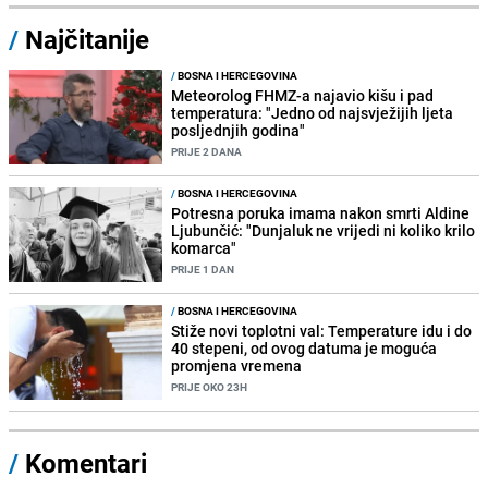
/
Najčitanije
/
BOSNA I HERCEGOVINA
Meteorolog FHMZ-a najavio kišu i pad
temperatura: "Jedno od najsvježijih ljeta
posljednjih godina"
PRIJE 2 DANA
/
BOSNA I HERCEGOVINA
Potresna poruka imama nakon smrti Aldine
Ljubunčić: "Dunjaluk ne vrijedi ni koliko krilo
komarca"
PRIJE 1 DAN
/
BOSNA I HERCEGOVINA
Stiže novi toplotni val: Temperature idu i do
40 stepeni, od ovog datuma je moguća
promjena vremena
PRIJE OKO 23H
/
Komentari