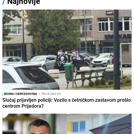
/
Najnovije
/
BOSNA I HERCEGOVINA
I
PRIJE OKO 2H
Slučaj prijavljen policiji: Vozilo s četničkom zastavom prošlo
centrom Prijedora?