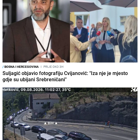
/
BOSNA I HERCEGOVINA
I
PRIJE OKO 3H
Suljagić objavio fotografiju Cvijanović: "Iza nje je mjesto
gdje su ubijani Srebreničani"