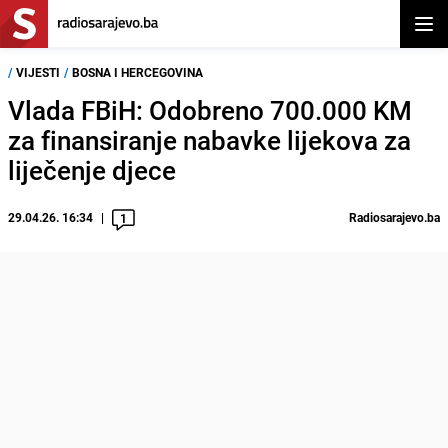
Otvor
/
VIJESTI
/
BOSNA I HERCEGOVINA
Vlada FBiH: Odobreno 700.000 KM
za finansiranje nabavke lijekova za
liječenje djece
29.04.26. 16:34
Radiosarajevo.ba
1