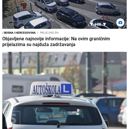
/
BOSNA I HERCEGOVINA
I
PRIJE OKO 5H
Objavljene najnovije informacije: Na ovim graničnim
prijelazima su najduža zadržavanja