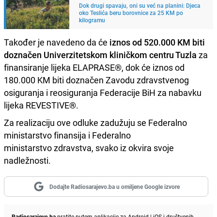
Dok drugi spavaju, oni su već na planini: Djeca
oko Teslića beru borovnice za 25 KM po
kilogramu
Također je navedeno da će
iznos od 520.000 KM biti
doznačen Univerzitetskom kliničkom centru Tuzla
za
finansiranje lijeka ELAPRASE®, dok će iznos od
180.000 KM biti doznačen Zavodu zdravstvenog
osiguranja i reosiguranja Federacije BiH za nabavku
lijeka REVESTIVE®.
Za realizaciju ove odluke zadužuju se Federalno
ministarstvo finansija i Federalno
ministarstvo zdravstva, svako iz okvira svoje
nadležnosti.
Dodajte Radiosarajevo.ba u omiljene Google izvore
Radiosarajevo.ba
pratite putem aplikacije za
Android
|
iOS
i društvenih