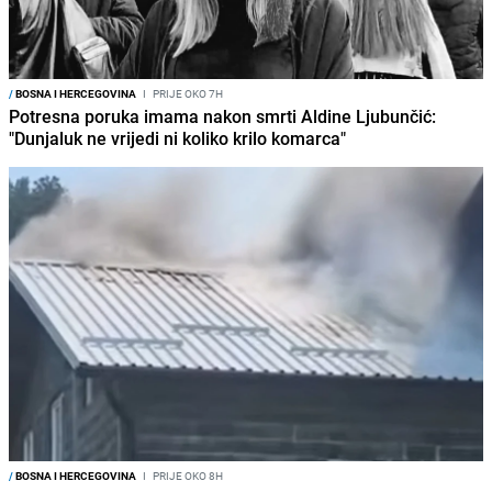
/
BOSNA I HERCEGOVINA
I
PRIJE OKO 7H
Potresna poruka imama nakon smrti Aldine Ljubunčić:
"Dunjaluk ne vrijedi ni koliko krilo komarca"
/
BOSNA I HERCEGOVINA
I
PRIJE OKO 8H