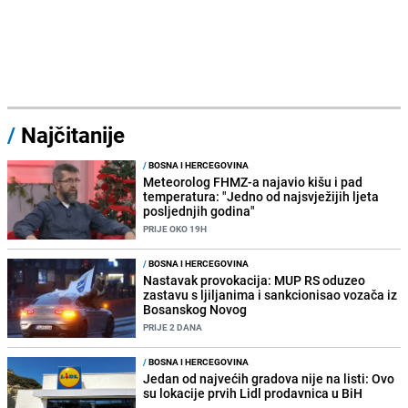
/
Najčitanije
/
BOSNA I HERCEGOVINA
Meteorolog FHMZ-a najavio kišu i pad
temperatura: "Jedno od najsvježijih ljeta
posljednjih godina"
PRIJE OKO 19H
/
BOSNA I HERCEGOVINA
Nastavak provokacija: MUP RS oduzeo
zastavu s ljiljanima i sankcionisao vozača iz
Bosanskog Novog
PRIJE 2 DANA
/
BOSNA I HERCEGOVINA
Jedan od najvećih gradova nije na listi: Ovo
su lokacije prvih Lidl prodavnica u BiH