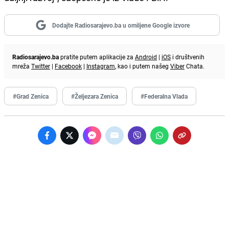
Dodajte Radiosarajevo.ba u omiljene Google izvore
Radiosarajevo.ba
pratite putem aplikacije za
Android
|
iOS
i društvenih
mreža
Twitter
|
Facebook
|
Instagram
, kao i putem našeg
Viber
Chata.
#Grad Zenica
#Željezara Zenica
#Federalna Vlada