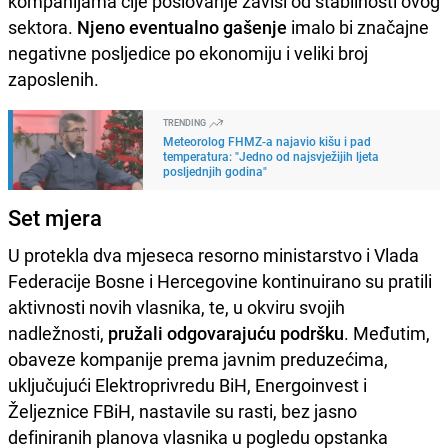
kompanijama čije poslovanje zavisi od stabilnosti ovog
sektora.
Njeno eventualno gašenje
imalo bi značajne
negativne posljedice po ekonomiju i veliki broj
zaposlenih.
TRENDING
Meteorolog FHMZ-a najavio kišu i pad
temperatura: "Jedno od najsvježijih ljeta
posljednjih godina"
Set mjera
U protekla dva mjeseca resorno ministarstvo i Vlada
Federacije Bosne i Hercegovine kontinuirano su pratili
aktivnosti novih vlasnika, te, u okviru svojih
nadležnosti,
pružali odgovarajuću podršku
. Međutim,
obaveze kompanije prema javnim preduzećima,
uključujući Elektroprivredu BiH, Energoinvest i
Željeznice FBiH, nastavile su rasti, bez jasno
definiranih planova vlasnika u pogledu opstanka