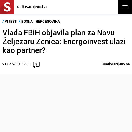
Otvor
/
VIJESTI
/
BOSNA I HERCEGOVINA
Vlada FBiH objavila plan za Novu
Željezaru Zenica: Energoinvest ulazi
kao partner?
21.04.26. 15:53
Radiosarajevo.ba
7