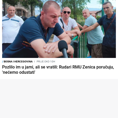
/
BOSNA I HERCEGOVINA
I
PRIJE OKO 10H
Pozlilo im u jami, ali se vratili: Rudari RMU Zenica poručuju,
'nećemo odustati'