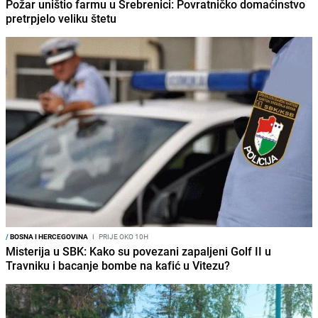
Požar uništio farmu u Srebrenici: Povratničko domaćinstvo
pretrpjelo veliku štetu
/
BOSNA I HERCEGOVINA
I
PRIJE OKO 10H
Misterija u SBK: Kako su povezani zapaljeni Golf II u
Travniku i bacanje bombe na kafić u Vitezu?