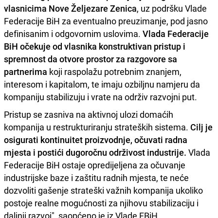
vlasnicima Nove Željezare Zenica
, uz podršku Vlade
Federacije BiH za eventualno preuzimanje, pod jasno
definisanim i odgovornim uslovima.
Vlada Federacije
BiH očekuje od vlasnika konstruktivan pristup i
spremnost da otvore prostor za razgovore sa
partnerima
koji raspolažu potrebnim znanjem,
interesom i kapitalom, te imaju ozbiljnu namjeru da
kompaniju stabilizuju i vrate na održiv razvojni put.
Pristup se zasniva na aktivnoj ulozi domaćih
kompanija u restrukturiranju strateških sistema.
Cilj je
osigurati kontinuitet proizvodnje, očuvati radna
mjesta i postići dugoročnu
održivost industrije.
Vlada
Federacije BiH ostaje opredijeljena za očuvanje
industrijske baze i zaštitu radnih mjesta, te neće
dozvoliti gašenje strateški važnih kompanija ukoliko
postoje realne mogućnosti za njihovu stabilizaciju i
daljnji razvoj", saopćeno je iz Vlade FBiH.