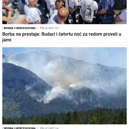
/
BOSNA I HERCEGOVINA
I
PRIJE OKO 1H
Borba ne prestaje: Rudari i četvrtu noć za redom proveli u
jami
/
BOSNA I HERCEGOVINA
I
PRIJE OKO 1H