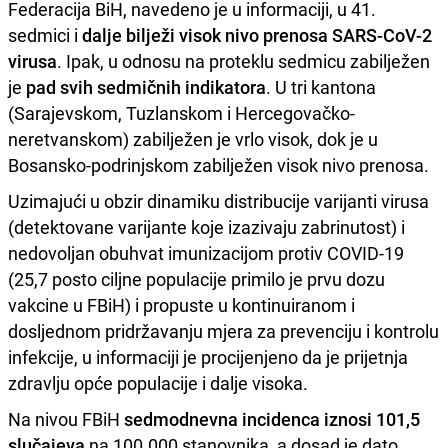
Federacija BiH, navedeno je u informaciji, u 41.
sedmici i
dalje bilježi visok nivo prenosa SARS-CoV-2
virusa
. Ipak, u odnosu na proteklu sedmicu zabilježen
je
pad svih sedmičnih indikatora
. U tri kantona
(Sarajevskom, Tuzlanskom i Hercegovačko-
neretvanskom) zabilježen je vrlo visok, dok je u
Bosansko-podrinjskom zabilježen visok nivo prenosa.
Uzimajući u obzir dinamiku distribucije varijanti virusa
(detektovane varijante koje izazivaju zabrinutost) i
nedovoljan obuhvat imunizacijom protiv COVID-19
(25,7 posto ciljne populacije primilo je prvu dozu
vakcine u FBiH) i propuste u kontinuiranom i
dosljednom pridržavanju mjera za prevenciju i kontrolu
infekcije, u informaciji je procijenjeno da je prijetnja
zdravlju opće populacije i dalje visoka.
Na nivou FBiH
sedmodnevna incidenca iznosi 101,5
slučajeva
na 100.000 stanovnika, a dosad je dato