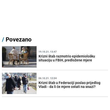
/
Povezano
19.10.21. 13:47
Krizni štab razmotrio epidemiološku
situaciju u FBiH, predložene mjere
06.10.21. 12:04
Krizni štab u Federaciji poslao prijedlog
Vladi - da li će mjere ostati na snazi?