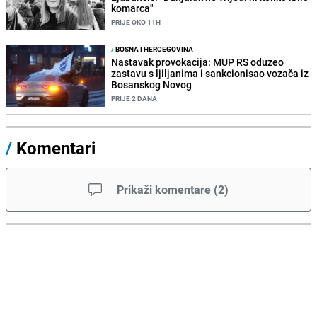
komarca"
PRIJE OKO 11H
/
BOSNA I HERCEGOVINA
Nastavak provokacija: MUP RS oduzeo
zastavu s ljiljanima i sankcionisao vozača iz
Bosanskog Novog
PRIJE 2 DANA
/
Komentari
Prikaži komentare
(
2
)