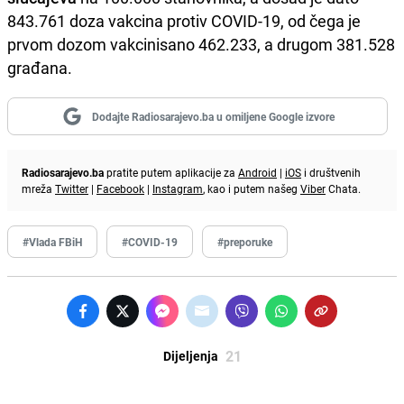
843.761 doza vakcina protiv COVID-19, od čega je
prvom dozom vakcinisano 462.233, a drugom 381.528
građana.
Dodajte Radiosarajevo.ba u omiljene Google izvore
Radiosarajevo.ba
pratite putem aplikacije za
Android
|
iOS
i društvenih
mreža
Twitter
|
Facebook
|
Instagram
, kao i putem našeg
Viber
Chata.
#Vlada FBiH
#COVID-19
#preporuke
21
Dijeljenja