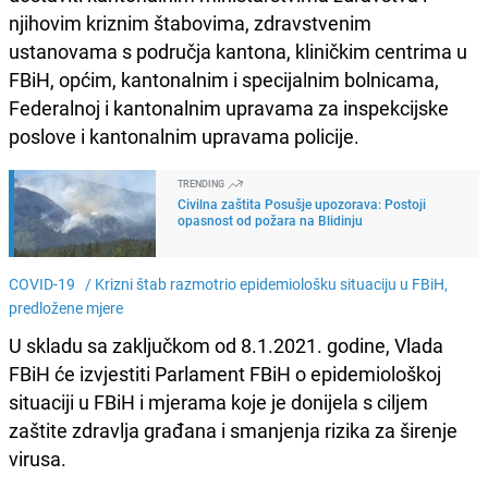
njihovim kriznim štabovima, zdravstvenim
ustanovama s područja kantona, kliničkim centrima u
FBiH, općim, kantonalnim i specijalnim bolnicama,
Federalnoj i kantonalnim upravama za inspekcijske
poslove i kantonalnim upravama policije.
TRENDING
Civilna zaštita Posušje upozorava: Postoji
opasnost od požara na Blidinju
COVID-19 /
Krizni štab razmotrio epidemiološku situaciju u FBiH,
predložene mjere
U skladu sa zaključkom od 8.1.2021. godine, Vlada
FBiH će izvjestiti Parlament FBiH o epidemiološkoj
situaciji u FBiH i mjerama koje je donijela s ciljem
zaštite zdravlja građana i smanjenja rizika za širenje
virusa.