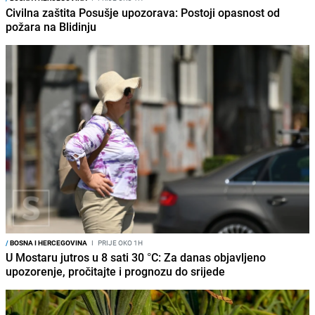
Civilna zaštita Posušje upozorava: Postoji opasnost od
požara na Blidinju
/
BOSNA I HERCEGOVINA
I
PRIJE OKO 1H
U Mostaru jutros u 8 sati 30 °C: Za danas objavljeno
upozorenje, pročitajte i prognozu do srijede