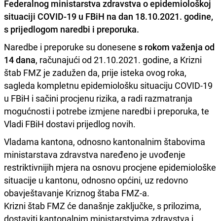
Federalnog ministarstva zdravstva o epidemiološkoj
situaciji COVID-19 u FBiH na dan 18.10.2021. godine,
s prijedlogom naredbi i preporuka.
Naredbe i preporuke su donesene
s rokom važenja od
14 dana
, računajući od 21.10.2021. godine, a Krizni
štab FMZ je zadužen da, prije isteka ovog roka,
sagleda kompletnu epidemiološku situaciju COVID-19
u FBiH i sačini procjenu rizika, a radi razmatranja
mogućnosti i potrebe izmjene naredbi i preporuka, te
Vladi FBiH dostavi prijedlog novih.
Vladama kantona, odnosno kantonalnim štabovima
ministarstava zdravstva naređeno je uvođenje
restriktivnijih mjera na osnovu procjene epidemiološke
situacije u kantonu, odnosno općini, uz redovno
obavještavanje Kriznog štaba FMZ-a.
Krizni štab FMZ će današnje zaključke, s prilozima,
dostaviti kantonalnim ministarstvima zdravstva i