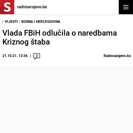
Otvor
/
VIJESTI
/
BOSNA I HERCEGOVINA
Vlada FBiH odlučila o naredbama
Kriznog štaba
21.10.21. 13:36
Radiosarajevo.ba
2