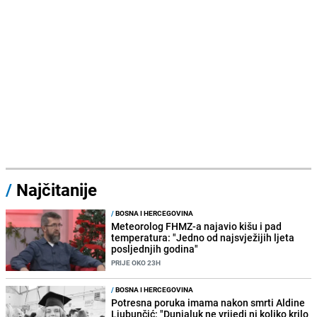
/
Najčitanije
/
BOSNA I HERCEGOVINA
Meteorolog FHMZ-a najavio kišu i pad
temperatura: "Jedno od najsvježijih ljeta
posljednjih godina"
PRIJE OKO 23H
/
BOSNA I HERCEGOVINA
Potresna poruka imama nakon smrti Aldine
Ljubunčić: "Dunjaluk ne vrijedi ni koliko krilo