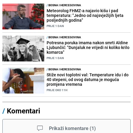
/
BOSNA I HERCEGOVINA
Meteorolog FHMZ-a najavio kišu i pad
temperatura: "Jedno od najsvježijih ljeta
posljednjih godina"
PRIJE 1 DAN
/
BOSNA I HERCEGOVINA
Potresna poruka imama nakon smrti Aldine
Ljubunčić: "Dunjaluk ne vrijedi ni koliko krilo
komarca"
PRIJE 1 DAN
/
BOSNA I HERCEGOVINA
Stiže novi toplotni val: Temperature idu i do
40 stepeni, od ovog datuma je moguća
promjena vremena
PRIJE OKO 11H
/
Komentari
Prikaži komentare
(
1
)