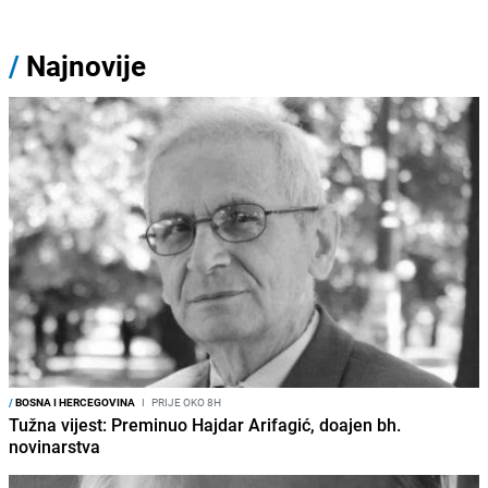
/
Najnovije
/
BOSNA I HERCEGOVINA
I
PRIJE OKO 8H
Tužna vijest: Preminuo Hajdar Arifagić, doajen bh.
novinarstva