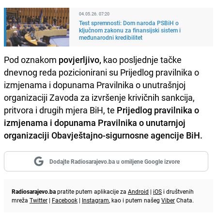
04.05.26. 07:20
Test spremnosti: Dom naroda PSBiH o
ključnom zakonu za finansijski sistem i
međunarodni kredibilitet
Pod oznakom
povjerljivo,
kao posljednje tačke
dnevnog reda pozicionirani su Prijedlog pravilnika o
izmjenama i dopunama Pravilnika o unutrašnjoj
organizaciji Zavoda za izvršenje krivičnih sankcija,
pritvora i drugih mjera BiH, te
Prijedlog pravilnika o
izmjenama i dopunama Pravilnika o unutarnjoj
organizaciji Obavještajno-sigurnosne agencije BiH.
Dodajte Radiosarajevo.ba u omiljene Google izvore
Radiosarajevo.ba
pratite putem aplikacije za
Android
|
iOS
i društvenih
mreža
Twitter
|
Facebook
|
Instagram
, kao i putem našeg
Viber
Chata.