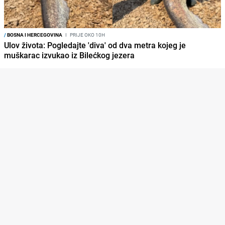
/
BOSNA I HERCEGOVINA
I
PRIJE OKO 10H
Ulov života: Pogledajte 'diva' od dva metra kojeg je
muškarac izvukao iz Bilećkog jezera