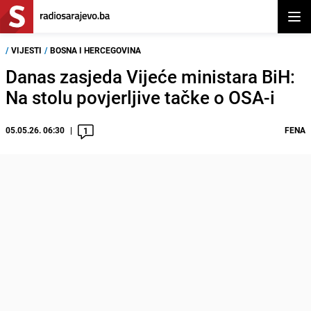
Otvor
/
VIJESTI
/
BOSNA I HERCEGOVINA
Danas zasjeda Vijeće ministara BiH:
Na stolu povjerljive tačke o OSA-i
05.05.26. 06:30
FENA
1