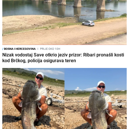
/
BOSNA I HERCEGOVINA
I
PRIJE OKO 10H
Nizak vodostaj Save otkrio jeziv prizor: Ribari pronašli kosti
kod Brčkog, policija osigurava teren