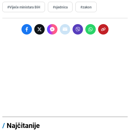
#Vijeće ministara BiH
#sjednica
#zakon
/
Najčitanije