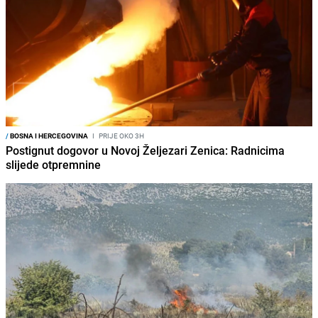
/
BOSNA I HERCEGOVINA
I
PRIJE OKO 3H
Postignut dogovor u Novoj Željezari Zenica: Radnicima
slijede otpremnine