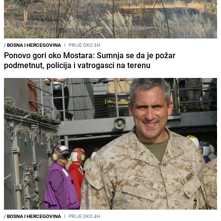
/
BOSNA I HERCEGOVINA
I
PRIJE OKO 3H
Ponovo gori oko Mostara: Sumnja se da je požar
podmetnut, policija i vatrogasci na terenu
/
BOSNA I HERCEGOVINA
I
PRIJE OKO 4H