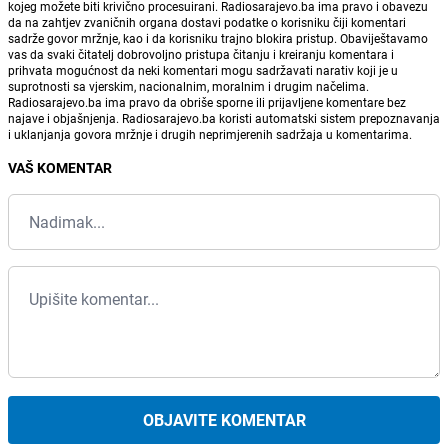
kojeg možete biti krivično procesuirani. Radiosarajevo.ba ima pravo i obavezu
da na zahtjev zvaničnih organa dostavi podatke o korisniku čiji komentari
sadrže govor mržnje, kao i da korisniku trajno blokira pristup. Obaviještavamo
vas da svaki čitatelj dobrovoljno pristupa čitanju i kreiranju komentara i
prihvata mogućnost da neki komentari mogu sadržavati narativ koji je u
suprotnosti sa vjerskim, nacionalnim, moralnim i drugim načelima.
Radiosarajevo.ba ima pravo da obriše sporne ili prijavljene komentare bez
najave i objašnjenja. Radiosarajevo.ba koristi automatski sistem prepoznavanja
i uklanjanja govora mržnje i drugih neprimjerenih sadržaja u komentarima.
VAŠ KOMENTAR
OBJAVITE KOMENTAR