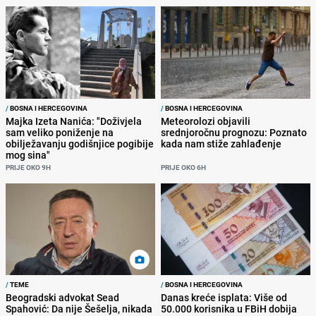
/
BOSNA I HERCEGOVINA
/
BOSNA I HERCEGOVINA
Majka Izeta Nanića: "Doživjela
Meteorolozi objavili
sam veliko poniženje na
srednjoročnu prognozu: Poznato
obilježavanju godišnjice pogibije
kada nam stiže zahlađenje
mog sina"
PRIJE OKO 9H
PRIJE OKO 6H
/
TEME
/
BOSNA I HERCEGOVINA
Beogradski advokat Sead
Danas kreće isplata: Više od
Spahović: Da nije Šešelja, nikada
50.000 korisnika u FBiH dobija