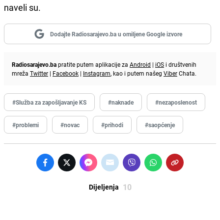
naveli su.
Dodajte Radiosarajevo.ba u omiljene Google izvore
Radiosarajevo.ba
pratite putem aplikacije za
Android
|
iOS
i društvenih
mreža
Twitter
|
Facebook
|
Instagram
, kao i putem našeg
Viber
Chata.
#Služba za zapošljavanje KS
#naknade
#nezaposlenost
#problemi
#novac
#prihodi
#saopćenje
10
Dijeljenja