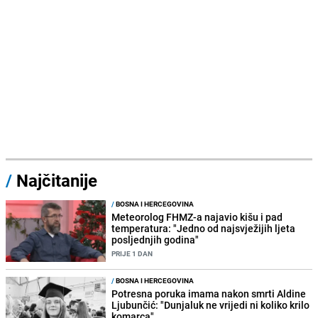
/
Najčitanije
/
BOSNA I HERCEGOVINA
Meteorolog FHMZ-a najavio kišu i pad
temperatura: "Jedno od najsvježijih ljeta
posljednjih godina"
PRIJE 1 DAN
/
BOSNA I HERCEGOVINA
Potresna poruka imama nakon smrti Aldine
Ljubunčić: "Dunjaluk ne vrijedi ni koliko krilo
komarca"