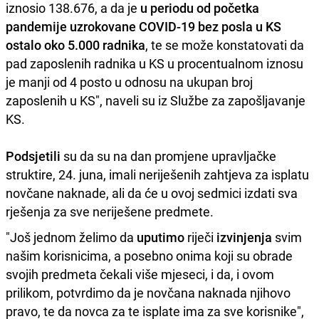
iznosio 138.676, a da je
u periodu od početka
pandemije uzrokovane COVID-19 bez posla u KS
ostalo oko 5.000 radnika
, te se može konstatovati da
pad zaposlenih radnika u KS u procentualnom iznosu
je manji od 4 posto u odnosu na ukupan broj
zaposlenih u KS", naveli su iz Službe za zapošljavanje
KS.
Podsjetili
su da su na dan promjene upravljačke
struktire, 24. juna, imali neriješenih zahtjeva za isplatu
novčane naknade, ali da će u ovoj sedmici izdati sva
rješenja za sve neriješene predmete.
"Još jednom želimo da
uputimo
riječi
izvinjenja
svim
našim korisnicima, a posebno onima koji su obrade
svojih predmeta čekali više mjeseci, i da, i ovom
prilikom, potvrdimo da je novčana naknada njihovo
pravo, te da novca za te isplate ima za sve korisnike",