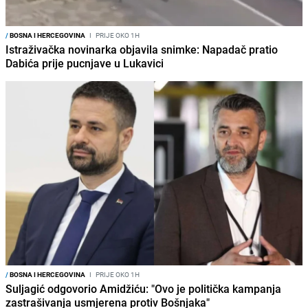
/
BOSNA I HERCEGOVINA
I
PRIJE OKO 1H
Istraživačka novinarka objavila snimke: Napadač pratio
Dabića prije pucnjave u Lukavici
/
BOSNA I HERCEGOVINA
I
PRIJE OKO 1H
Suljagić odgovorio Amidžiću: "Ovo je politička kampanja
zastrašivanja usmjerena protiv Bošnjaka"