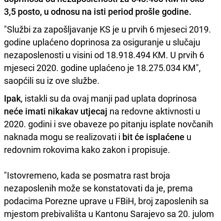
3,5 posto, u odnosu na isti period prošle godine.
"Službi za zapošljavanje KS je u prvih 6 mjeseci 2019.
godine uplaćeno doprinosa za osiguranje u slučaju
nezaposlenosti u visini od 18.918.494 KM. U prvih 6
mjeseci 2020. godine uplaćeno je 18.275.034 KM",
saopćili su iz ove službe.
Ipak
, istakli su da ovaj manji pad uplata doprinosa
neće imati nikakav utjecaj
na redovne aktivnosti u
2020. godini i sve obaveze po pitanju isplate novčanih
naknada mogu se realizovati i
bit će isplaćene
u
redovnim rokovima kako zakon i propisuje.
"Istovremeno, kada se posmatra rast broja
nezaposlenih može se konstatovati da je, prema
podacima Porezne uprave u FBiH, broj zaposlenih sa
mjestom prebivališta u Kantonu Sarajevo sa 20. julom