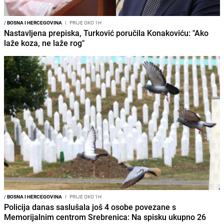
/
BOSNA I HERCEGOVINA
I
PRIJE OKO 1H
Nastavljena prepiska, Turković poručila Konakoviću: "Ako
laže koza, ne laže rog"
/
BOSNA I HERCEGOVINA
I
PRIJE OKO 1H
Policija danas saslušala još 4 osobe povezane s
Memorijalnim centrom Srebrenica: Na spisku ukupno 26