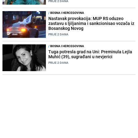
PRIJE 2 DANA
/
BOSNA I HERCEGOVINA
Nastavak provokacija: MUP RS oduzeo
zastavu s ljiljanima i sankcionisao vozača iz
Bosanskog Novog
PRIJE 2 DANA
/
BOSNA I HERCEGOVINA
Tuga potresla grad na Uni: Preminula Lejla
Muhić (39), sugrađani u nevjerici
PRIJE 2 DANA