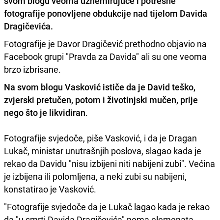
svom blogu veoma uznemirujuće i potresne
fotografije ponovljene obdukcije nad tijelom Davida
Dragičevića.
Fotografije je Davor Dragičević prethodno objavio na
Facebook grupi "Pravda za Davida" ali su one veoma
brzo izbrisane.
Na svom blogu Vasković ističe da je David teško,
zvjerski pretučen, potom i životinjski mučen, prije
nego što je likvidiran
.
Fotografije svjedoče, piše Vasković, i da je Dragan
Lukač, ministar unutrašnjih poslova, slagao kada je
rekao da Davidu "nisu izbijeni niti nabijeni zubi". Većina
je izbijena ili polomljena, a neki zubi su nabijeni,
konstatirao je Vasković.
"Fotografije svjedoče da je Lukač lagao kada je rekao
da "u smrti Davida Dragičevića" nema elemenata