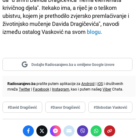
krivičnog djela". Itekako ima, a riječ je o teškom
ubistvu, kojem je prethodilo zvjersko premlaćivanje i
životinjsko mučenje Davida Dragičevića", navodi
između ostalog Vasković na svom
blogu.
Dodajte Radiosarajevo.ba u omiljene Google izvore
Radiosarajevo.ba
pratite putem aplikacije za
Android
|
iOS
i društvenih
mreža
Twitter
|
Facebook
|
Instagram
, kao i putem našeg
Viber
Chata.
#David Dragičević
#Davor Dragičević
#Slobodan Vasković