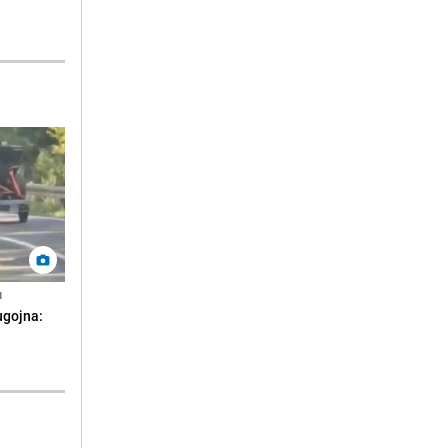
N
ugojna: