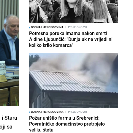
/
BOSNA I HERCEGOVINA
I
PRIJE OKO 2H
Potresna poruka imama nakon smrti
Aldine Ljubunčić: "Dunjaluk ne vrijedi ni
koliko krilo komarca"
/
BOSNA I HERCEGOVINA
I
PRIJE OKO 2H
 i Staru
Požar uništio farmu u Srebrenici:
Povratničko domaćinstvo pretrpjelo
iji sa
veliku štetu