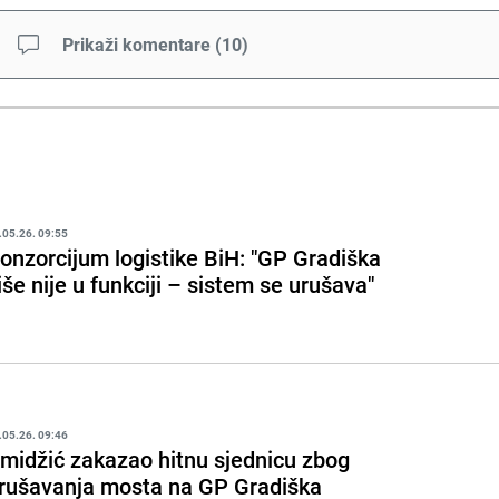
Prikaži komentare
(
10
)
.05.26. 09:55
onzorcijum logistike BiH: "GP Gradiška
iše nije u funkciji – sistem se urušava"
.05.26. 09:46
midžić zakazao hitnu sjednicu zbog
rušavanja mosta na GP Gradiška