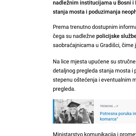
nadležnim institucijama u Bosni i 
stanja mosta i poduzimanja neop
Prema trenutno dostupnim inform
čega su nadležne
policijske služb
saobraćajnicama u Gradišci, čime
Na lice mjesta upućene su stručne 
detaljnog pregleda stanja mosta i 
stepenu oštećenja i eventualnim m
pregleda.
TRENDING
Potresna poruka im
komarca"
Ministarstvo komunikacija i prome