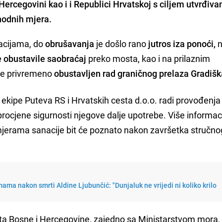
Hercegovini kao i i Republici Hrvatskoj s ciljem utvrđiva
hodnih mjera.
acijama, do
obrušavanja
je došlo rano
jutros iza ponoći,
n
e obustavile saobraćaj
preko mosta, kao i na prilaznim
 je privremeno
obustavljen rad graničnog prelaza Gradišk
ekipe Puteva RS i Hrvatskih cesta d.o.o. radi provođenja
procjene sigurnosti njegove dalje upotrebe. Više informac
jerama sanacije bit će poznato nakon završetka stručno
ama nakon smrti Aldine Ljubunčić: "Dunjaluk ne vrijedi ni koliko krilo
ta Bosne i Hercegovine, zajedno sa Ministarstvom mora,