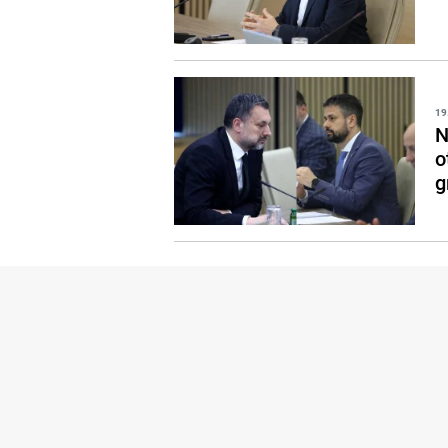
19
N
o
g