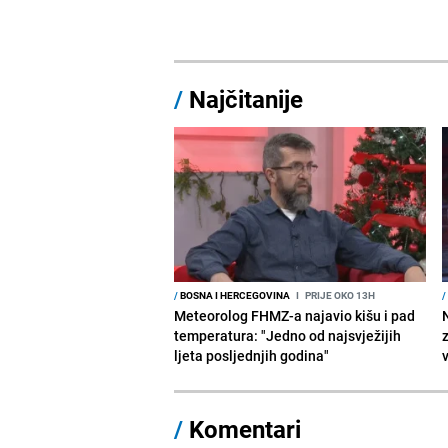
/
Najčitanije
/
BOSNA I HERCEGOVINA
I
PRIJE OKO 13H
/
Meteorolog FHMZ-a najavio kišu i pad
temperatura: "Jedno od najsvježijih
ljeta posljednjih godina"
/
Komentari