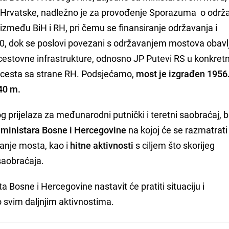
e Hrvatske, nadležno je za provođenje Sporazuma o održ
zmeđu BiH i RH, pri čemu se finansiranje održavanja i
:50, dok se poslovi povezani s održavanjem mostova obavl
a cestovne infrastrukture, odnosno JP Putevi RS u konkre
ih cesta sa strane RH. Podsjećamo,
most je izgrađen 1956
40 m.
 prijelaza za međunarodni putnički i teretni saobraćaj, b
 ministara Bosne i Hercegovine
na kojoj će se razmatrati
stanje mosta, kao i
hitne aktivnosti
s ciljem što skorijeg
saobraćaja.
 Bosne i Hercegovine nastavit će pratiti situaciju i
 svim daljnjim aktivnostima.