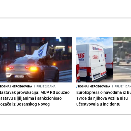
BOSNA I HERCEGOVINA
I
PRIJE 2 DANA
/
BOSNA I HERCEGOVINA
I
PRIJE 1 DA
Nastavak provokacija: MUP RS oduzeo
EuroExpress o navodima iz B
zastavu s ljiljanima i sankcionisao
Tvrde da njihova vozila nisu
vozača iz Bosanskog Novog
učestvovala u incidentu