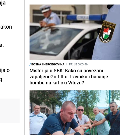
nja
akon
a.
/
BOSNA I HERCEGOVINA
I
PRIJE OKO 4H
ija o
Misterija u SBK: Kako su povezani
zapaljeni Golf II u Travniku i bacanje
g
bombe na kafić u Vitezu?