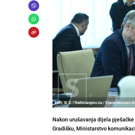
Foto: N. G. / Radiosarajevo.ba / Vijeće ministara B
Nakon urušavanja dijela pješačke 
Gradišku, Ministarstvo komunikaci