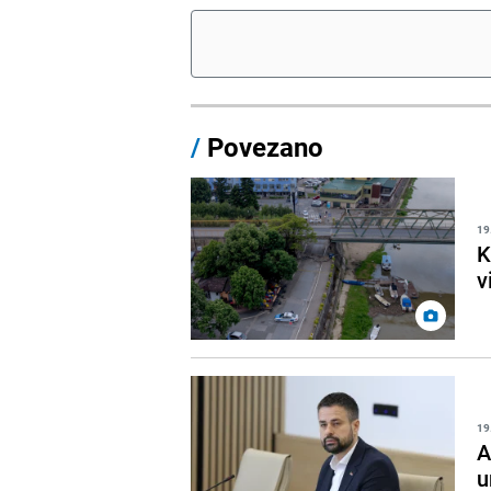
/
Povezano
19
K
v
19
A
u