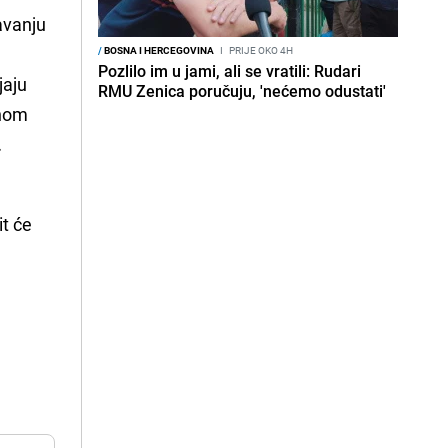
avanju
/
BOSNA I HERCEGOVINA
I
PRIJE OKO 4H
Pozlilo im u jami, ali se vratili: Rudari
jaju
RMU Zenica poručuju, 'nećemo odustati'
tnom
.
it će