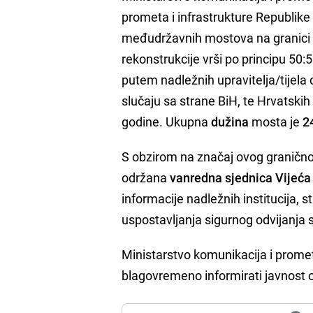
prometa i infrastrukture Republik
međudržavnih mostova na granici i
rekonstrukcije vrši po principu 50
putem nadležnih upravitelja/tijel
slučaju sa strane BiH, te Hrvatsk
godine. Ukupna
dužina
mosta je
2
S obzirom na značaj ovog graničnog
održana
vanredna sjednica Vijeća
informacije nadležnih institucija, 
uspostavljanja sigurnog odvijanja 
Ministarstvo komunikacija i prometa
blagovremeno informirati javnost o