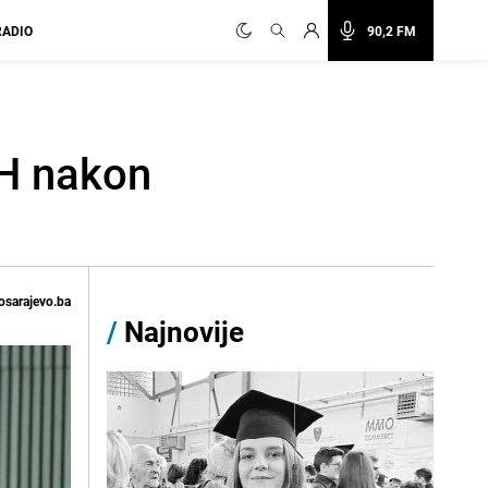
RADIO
90,2 FM
iH nakon
osarajevo.ba
/
Najnovije