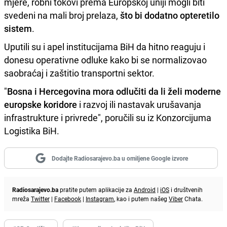
mjere, robni tokovi prema Europskoj uniji mogli biti
svedeni na mali broj prelaza,
što bi dodatno opteretilo
sistem
.
Uputili su i apel institucijama BiH da hitno reaguju i
donesu operativne odluke kako bi se normalizovao
saobraćaj i zaštitio transportni sektor.
"
Bosna i Hercegovina mora odlučiti da li želi moderne
europske koridore
i razvoj ili nastavak urušavanja
infrastrukture i privrede", poručili su iz Konzorcijuma
Logistika BiH.
Dodajte Radiosarajevo.ba u omiljene Google izvore
Radiosarajevo.ba
pratite putem aplikacije za
Android
|
iOS
i društvenih
mreža
Twitter
|
Facebook
|
Instagram
, kao i putem našeg
Viber
Chata.