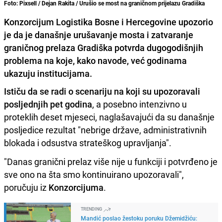
Foto: Pixsell / Dejan Rakita / Urušio se most na graničnom prijelazu Gradiška
Konzorcijum Logistika Bosne i Hercegovine upozorio
je da je današnje urušavanje mosta i zatvaranje
graničnog prelaza Gradiška potvrda dugogodišnjih
problema na koje, kako navode, već godinama
ukazuju institucijama.
Ističu da se radi o scenariju na koji su upozoravali
posljednjih pet godina
, a posebno intenzivno u
proteklih deset mjeseci, naglašavajući da su današnje
posljedice rezultat "nebrige države, administrativnih
blokada i odsustva strateškog upravljanja".
"Danas granični prelaz više nije u funkciji i potvrđeno je
sve ono na šta smo kontinuirano upozoravali",
poručuju iz
Konzorcijuma
.
TRENDING
Mandić poslao žestoku poruku Džemidžiću: