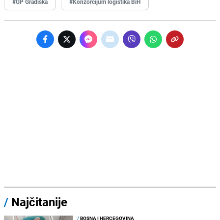
#GP Gradiška
#Konzorcijum logistika BiH
/
Najčitanije
/
BOSNA I HERCEGOVINA