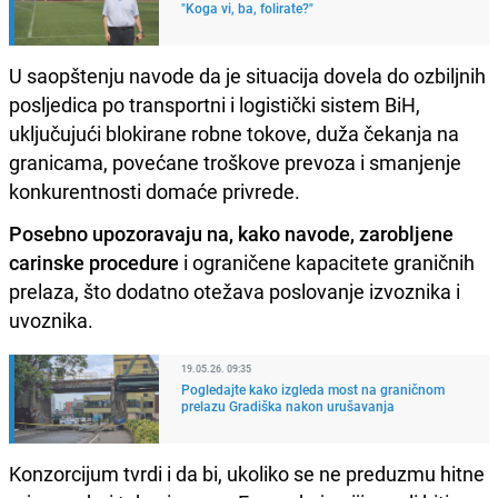
"Koga vi, ba, folirate?"
U saopštenju navode da je situacija dovela do ozbiljnih
posljedica po transportni i logistički sistem BiH,
uključujući blokirane robne tokove, duža čekanja na
granicama, povećane troškove prevoza i smanjenje
konkurentnosti domaće privrede.
Posebno upozoravaju na, kako navode, zarobljene
carinske procedure
i ograničene kapacitete graničnih
prelaza, što dodatno otežava poslovanje izvoznika i
uvoznika.
19.05.26. 09:35
Pogledajte kako izgleda most na graničnom
prelazu Gradiška nakon urušavanja
Konzorcijum tvrdi i da bi, ukoliko se ne preduzmu hitne