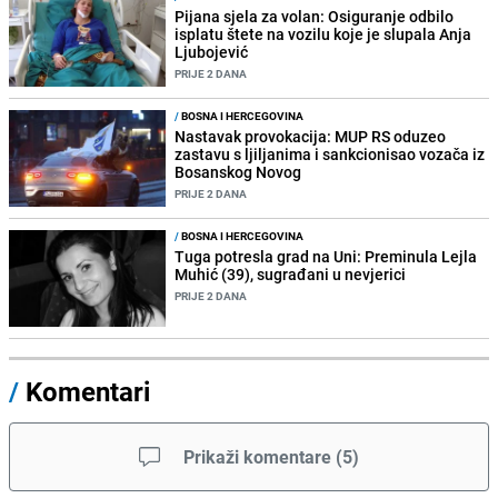
Pijana sjela za volan: Osiguranje odbilo
isplatu štete na vozilu koje je slupala Anja
Ljubojević
PRIJE 2 DANA
/
BOSNA I HERCEGOVINA
Nastavak provokacija: MUP RS oduzeo
zastavu s ljiljanima i sankcionisao vozača iz
Bosanskog Novog
PRIJE 2 DANA
/
BOSNA I HERCEGOVINA
Tuga potresla grad na Uni: Preminula Lejla
Muhić (39), sugrađani u nevjerici
PRIJE 2 DANA
/
Komentari
Prikaži komentare
(
5
)