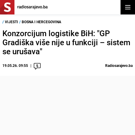
Otvor
/
VIJESTI
/
BOSNA I HERCEGOVINA
Konzorcijum logistike BiH: "GP
Gradiška više nije u funkciji – sistem
se urušava"
19.05.26. 09:55
Radiosarajevo.ba
5