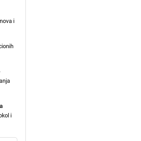
anova i
cionih
o
vanja
ja
kol i