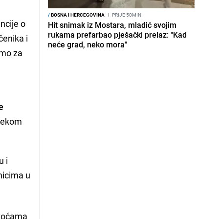
/
BOSNA I HERCEGOVINA
I
PRIJE 50MIN
ncije o
Hit snimak iz Mostara, mladić svojim
rukama prefarbao pješački prelaz: "Kad
čenika i
neće grad, neko mora"
amo za
e
sjekom
u i
nicima u
škoćama