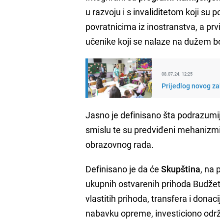
u razvoju i s invaliditetom koji su 
povratnicima iz inostranstva, a prv
učenike koji se nalaze na dužem bo
08.07.24. 12:25
Prijedlog novog z
Jasno je definisano šta podrazum
smislu te su predviđeni mehanizmi 
obrazovnog rada.
Definisano je da će
Skupština
, na 
ukupnih ostvarenih prihoda Budžet
vlastitih prihoda, transfera i dona
nabavku opreme, investiciono održa