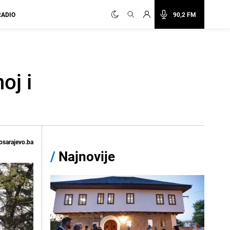
RADIO
90,2 FM
oj i
osarajevo.ba
/
Najnovije