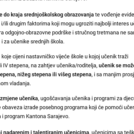
e do kraja srednjoškolskog obrazovanja
te vođenje evide
/ili drugim faktorima koji mogu ugroziti najbolji interes u
era odgojno-obrazovne podrške i stručnog tretmana ne s
i za učenike srednjih škola.
koje cijeni nastavničko vijeće škole u kojoj učenik traži
i IV stepena, na zahtjev učenika/roditelja,
učenik se mož
tepena, nižeg stepena ili višeg stepena
, i sa manjim pro
nom vladanja.
azmjene učenika
, ugošćavanja učenika i programi za djec
a te obaveza izrade posebnog programa koji će pomoći uče
lan i program Kantona Sarajevo.
i nadarenim i talentiranim učenicima
, učenicima sa te