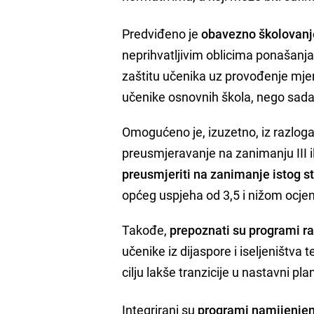
Predviđeno je
obavezno školovanj
neprihvatljivim oblicima ponašanja i
zaštitu učenika uz provođenje mj
učenike osnovnih škola, nego sada 
Omogućeno je, izuzetno, iz razloga 
preusmjeravanje na zanimanju III il
preusmjeriti na zanimanje istog s
općeg uspjeha od 3,5 i nižom ocje
Takođe,
prepoznati su programi r
učenike iz dijaspore i iseljeništv
cilju lakše tranzicije u nastavni p
Integrirani su
programi namijenjen