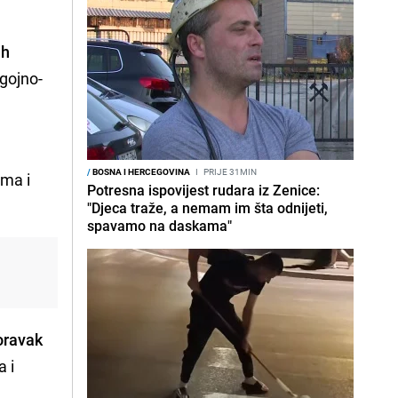
ih
gojno-
/
BOSNA I HERCEGOVINA
I
PRIJE 31MIN
ema i
Potresna ispovijest rudara iz Zenice:
"Djeca traže, a nemam im šta odnijeti,
spavamo na daskama"
oravak
 i