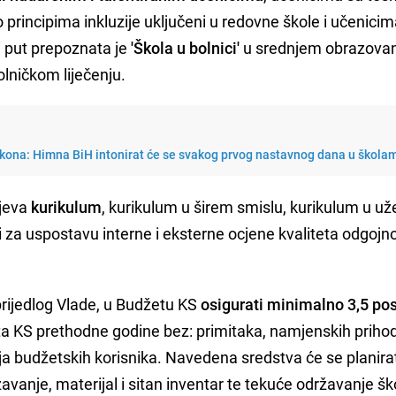
po principima inkluzije uključeni u redovne škole i učenici
i put prepoznata je
'Škola u bolnici'
u srednjem obrazovan
lničkom liječenju.
akona: Himna BiH intonirat će se svakog prvog nastavnog dana u škola
ijeva
kurikulum
, kurikulum u širem smislu, kurikulum u u
za uspostavu interne i eksterne ocjene kvaliteta odgojn
prijedlog Vlade, u Budžetu KS
osigurati minimalno 3,5 po
a KS prethodne godine bez: primitaka, namjenskih priho
cija budžetskih korisnika. Navedena sredstva će se planira
vanje, materijal i sitan inventar te tekuće održavanje šk