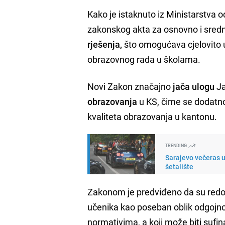
Kako je istaknuto iz Ministarstva 
zakonskog akta za osnovno i sredn
rješenja,
što omogućava cjelovito u
obrazovnog rada u školama.
Novi Zakon značajno
jača ulogu
Ja
obrazovanja
u KS, čime se dodatno
kvaliteta obrazovanja u kantonu.
TRENDING
Sarajevo večeras u
šetalište
Zakonom je predviđeno da su red
učenika kao poseban oblik odgojn
normativima, a koji može biti sufi