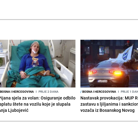
BOSNA I HERCEGOVINA
I
PRIJE 2 DANA
/
BOSNA I HERCEGOVINA
I
PRIJE 1 DA
Pijana sjela za volan: Osiguranje odbilo
Nastavak provokacija: MUP 
splatu štete na vozilu koje je slupala
zastavu s ljiljanima i sankcio
Anja Ljubojević
vozača iz Bosanskog Novog