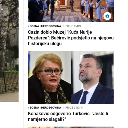
/
BOSNA I HERCEGOVINA
I
PRIJE 1MIN
Cazin dobio Muzej "Kuća Nurije
Pozderca": Bećirović podsjetio na njegovu
historijsku ulogu
/
BOSNA I HERCEGOVINA
I
PRIJE 21MIN
i
Konaković odgovorio Turković: "Jeste li
namjerno slagali?"