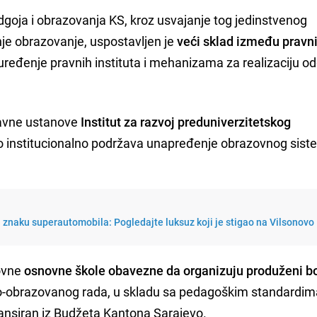
odgoja i obrazovanja KS, kroz usvajanje tog jedinstvenog
je obrazovanje, uspostavljen je
veći sklad između pravn
ređenje pravnih instituta i mehanizama za realizaciju od
vne ustanove
Institut za razvoj preduniverzitetskog
 institucionalno podržava unapređenje obrazovnog sist
 znaku superautomobila: Pogledajte luksuz koji je stigao na Vilsonovo
ovne
osnovne škole obavezne da
organizuju produženi b
o-obrazovanog rada, u skladu sa pedagoškim standardima
nansiran iz Budžeta Kantona Sarajevo.