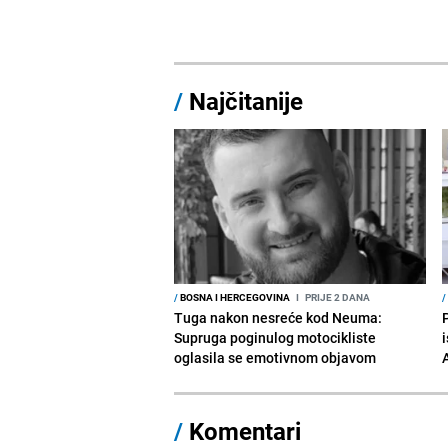
/
Najčitanije
/
BOSNA I HERCEGOVINA
I
PRIJE 2 DANA
/
Tuga nakon nesreće kod Neuma:
Supruga poginulog motocikliste
i
oglasila se emotivnom objavom
/
Komentari