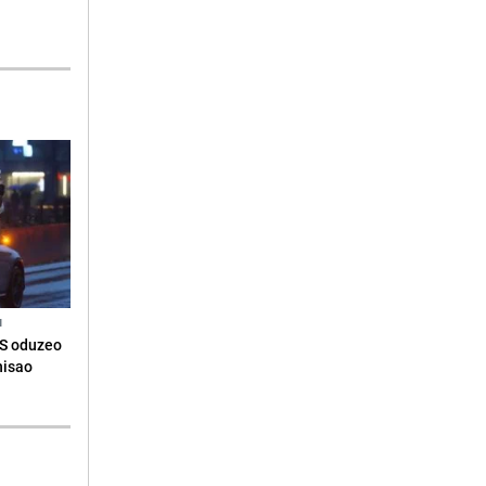
N
RS oduzeo
nisao