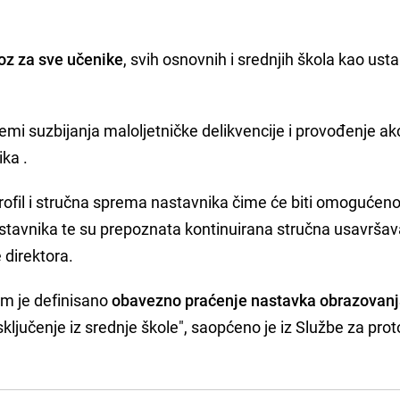
oz za sve učenike
, svih osnovnih i srednjih škola kao ust
emi suzbijanja maloljetničke delikvencije i provođenje ak
ika .
rofil i stručna sprema nastavnika čime će biti omogućen
astavnika te su prepoznata kontinuirana stručna usavrša
e direktora.
om je definisano
obavezno praćenje nastavka obrazovan
ključenje iz srednje škole", saopćeno je iz Službe za proto