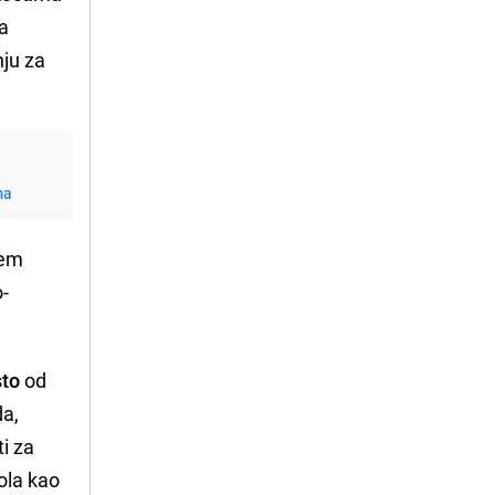
ma
ju za
ma
žem
o-
sto
od
da,
ti za
ola kao