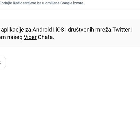
Dodajte Radiosarajevo.ba u omiljene Google izvore
aplikacije za
Android
|
iOS
i društvenih mreža
Twitter
|
utem našeg
Viber
Chata.
S