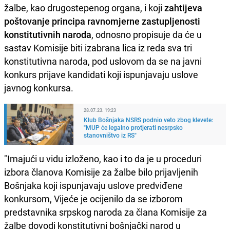
žalbe, kao drugostepenog organa, i koji
zahtijeva
poštovanje principa ravnomjerne zastupljenosti
konstitutivnih naroda
, odnosno propisuje da će u
sastav Komisije biti izabrana lica iz reda sva tri
konstitutivna naroda, pod uslovom da se na javni
konkurs prijave kandidati koji ispunjavaju uslove
javnog konkursa.
28.07.23. 19:23
Klub Bošnjaka NSRS podnio veto zbog klevete:
"MUP će legalno protjerati nesrpsko
stanovništvo iz RS"
"Imajući u vidu izloženo, kao i to da je u proceduri
izbora članova Komisije za žalbe bilo prijavljenih
Bošnjaka koji ispunjavaju uslove predviđene
konkursom, Vijeće je ocijenilo da se izborom
predstavnika srpskog naroda za člana Komisije za
žalbe dovodi konstitutivni bošnjački narod u