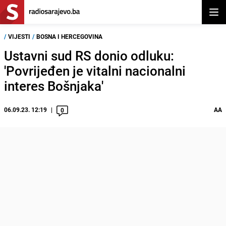
Otvor
/
VIJESTI
/
BOSNA I HERCEGOVINA
Ustavni sud RS donio odluku:
'Povrijeđen je vitalni nacionalni
interes Bošnjaka'
06.09.23. 12:19
AA
0