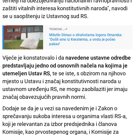
temelji na obezbjeđivanju nacionalnih ravnopravnosti i
zaštiti vitalnih interesa konstitutivnih naroda", navodi
se u saopštenju iz Ustavnog sud RS.
TRENDING
Milutin Dimac o strahotama logora Omarska:
"Došli smo iz Keraterma, a onda je počeo
pakao"
Vijeće je konstatovalo i da
navedene ustavne odredbe
predstavljaju jedno od osnovnih načela na kojima je
utemeljen Ustav RS
, te se iste, s obzirom na njihovo
mjesto u Ustavu i značaj konstitutivnosti naroda u
ustavnom uređenju RS, ne mogu zaobilaziti jer imaju
značaj obavezujućih pravnih normi.
Dodaje se da je u vezi sa navedenim je i Zakon o
sprečavanju sukoba interesa u organima vlasti RS-a,
koji je relevantan za izbor predsjednika i članova
Komisije, kao prvostepenog organa, i Komisije za