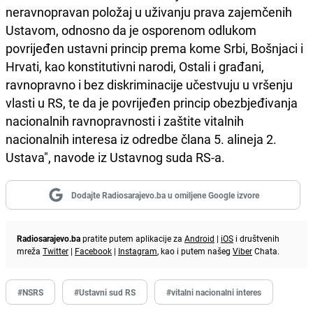
neravnopravan položaj u uživanju prava zajemčenih
Ustavom, odnosno da je osporenom odlukom
povrijeđen ustavni princip prema kome Srbi, Bošnjaci i
Hrvati, kao konstitutivni narodi, Ostali i građani,
ravnopravno i bez diskriminacije učestvuju u vršenju
vlasti u RS, te da je povrijeđen princip obezbjeđivanja
nacionalnih ravnopravnosti i zaštite vitalnih
nacionalnih interesa iz odredbe člana 5. alineja 2.
Ustava", navode iz Ustavnog suda RS-a.
Dodajte Radiosarajevo.ba u omiljene Google izvore
Radiosarajevo.ba
pratite putem aplikacije za
Android
|
iOS
i društvenih
mreža
Twitter
|
Facebook
|
Instagram
, kao i putem našeg
Viber
Chata.
#NSRS
#Ustavni sud RS
#vitalni nacionalni interes