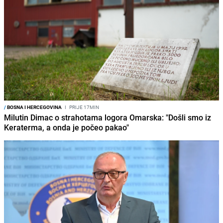
/
BOSNA I HERCEGOVINA
I
PRIJE 17MIN
Milutin Dimac o strahotama logora Omarska: "Došli smo iz
Keraterma, a onda je počeo pakao"