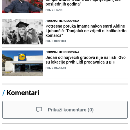
posljednjih godina"
PRIJE 1 DAN
/
BOSNA I HERCEGOVINA
Potresna poruka imama nakon smrti Aldine
Ljubunčić: "Dunjaluk ne vrijedi ni koliko krilo
komarca"
PRIJE OKO 18H
/
BOSNA I HERCEGOVINA
Jedan od najvećih gradova nije na listi: Ovo
su lokacije prvih Lidl prodavnica u BiH
PRIJE OKO 23H
/
Komentari
Prikaži komentare
(
0
)