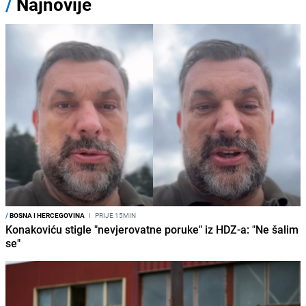
/
Najnovije
/
BOSNA I HERCEGOVINA
I
PRIJE 15MIN
Konakoviću stigle "nevjerovatne poruke" iz HDZ-a: "Ne šalim
se"