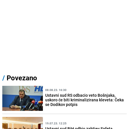
/
Povezano
08.08.23. 16:30
Ustavni sud RS odbacio veto Bošnjaka,
uskoro će biti kriminalizirana kleveta: Čeka
se Dodikov potpis
19.07.23. 12:25
Ustavni sud BiH odbio zahtjev Safeta