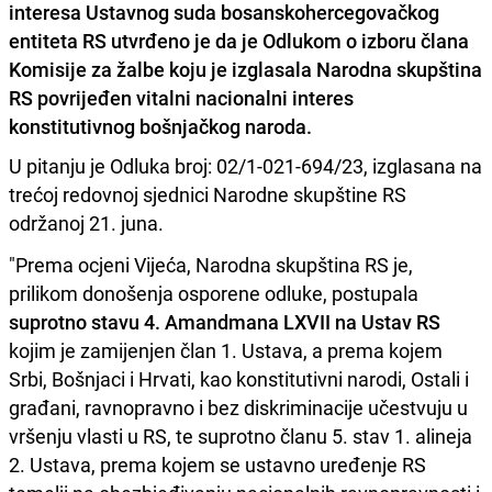
interesa Ustavnog suda bosanskohercegovačkog
entiteta RS utvrđeno je da je Odlukom o izboru člana
Komisije za žalbe koju je izglasala Narodna skupština
RS povrijeđen vitalni nacionalni interes
konstitutivnog bošnjačkog naroda.
U pitanju je Odluka broj: 02/1-021-694/23, izglasana na
trećoj redovnoj sjednici Narodne skupštine RS
održanoj 21. juna.
"Prema ocjeni Vijeća, Narodna skupština RS je,
prilikom donošenja osporene odluke, postupala
suprotno stavu 4. Amandmana LXVII na Ustav RS
kojim je zamijenjen član 1. Ustava, a prema kojem
Srbi, Bošnjaci i Hrvati, kao konstitutivni narodi, Ostali i
građani, ravnopravno i bez diskriminacije učestvuju u
vršenju vlasti u RS, te suprotno članu 5. stav 1. alineja
2. Ustava, prema kojem se ustavno uređenje RS