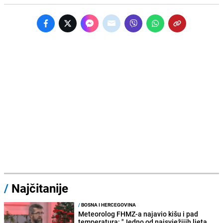
/
Najčitanije
/
BOSNA I HERCEGOVINA
Meteorolog FHMZ-a najavio kišu i pad
temperatura: "Jedno od najsvježijih ljeta