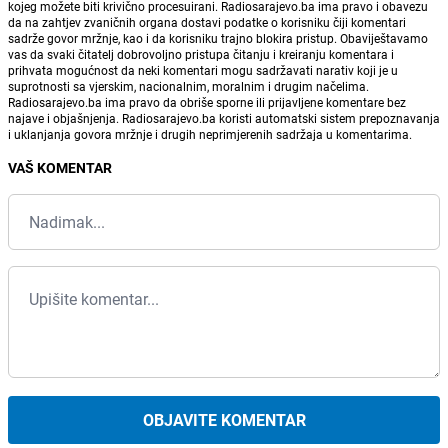
kojeg možete biti krivično procesuirani. Radiosarajevo.ba ima pravo i obavezu
da na zahtjev zvaničnih organa dostavi podatke o korisniku čiji komentari
sadrže govor mržnje, kao i da korisniku trajno blokira pristup. Obaviještavamo
vas da svaki čitatelj dobrovoljno pristupa čitanju i kreiranju komentara i
prihvata mogućnost da neki komentari mogu sadržavati narativ koji je u
suprotnosti sa vjerskim, nacionalnim, moralnim i drugim načelima.
Radiosarajevo.ba ima pravo da obriše sporne ili prijavljene komentare bez
najave i objašnjenja. Radiosarajevo.ba koristi automatski sistem prepoznavanja
i uklanjanja govora mržnje i drugih neprimjerenih sadržaja u komentarima.
VAŠ KOMENTAR
OBJAVITE KOMENTAR