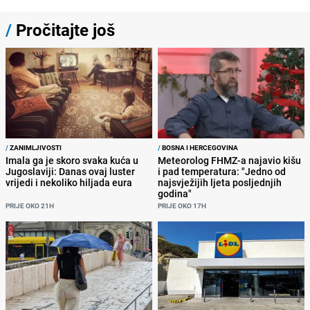
/
Pročitajte još
/
ZANIMLJIVOSTI
/
BOSNA I HERCEGOVINA
Imala ga je skoro svaka kuća u
Meteorolog FHMZ-a najavio kišu
Jugoslaviji: Danas ovaj luster
i pad temperatura: "Jedno od
vrijedi i nekoliko hiljada eura
najsvježijih ljeta posljednjih
godina"
PRIJE OKO 21H
PRIJE OKO 17H