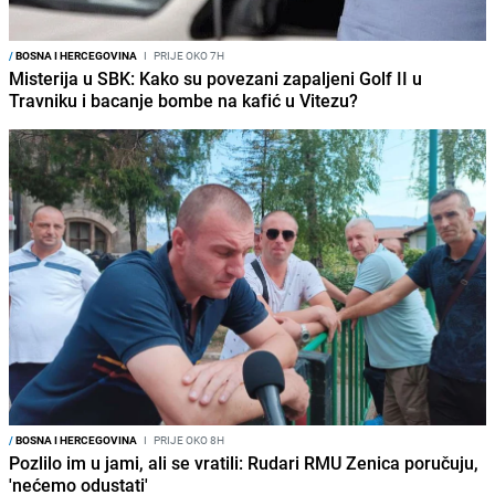
/
BOSNA I HERCEGOVINA
I
PRIJE OKO 7H
Misterija u SBK: Kako su povezani zapaljeni Golf II u
Travniku i bacanje bombe na kafić u Vitezu?
/
BOSNA I HERCEGOVINA
I
PRIJE OKO 8H
Pozlilo im u jami, ali se vratili: Rudari RMU Zenica poručuju,
'nećemo odustati'