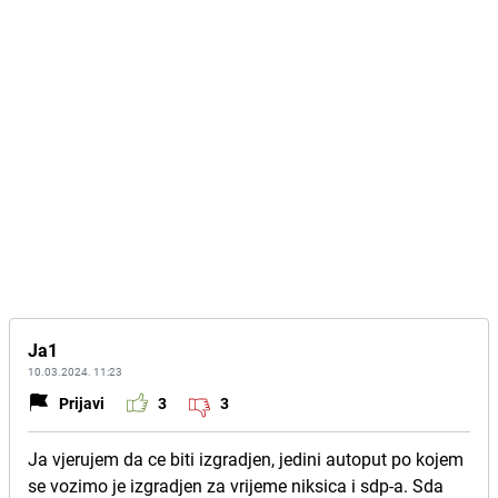
Ja1
10.03.2024. 11:23
Prijavi
3
3
Ja vjerujem da ce biti izgradjen, jedini autoput po kojem
se vozimo je izgradjen za vrijeme niksica i sdp-a. Sda