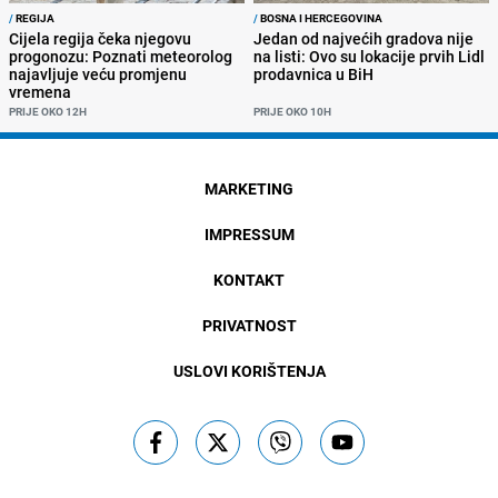
/
REGIJA
/
BOSNA I HERCEGOVINA
Cijela regija čeka njegovu
Jedan od najvećih gradova nije
progonozu: Poznati meteorolog
na listi: Ovo su lokacije prvih Lidl
najavljuje veću promjenu
prodavnica u BiH
vremena
PRIJE OKO 12H
PRIJE OKO 10H
MARKETING
IMPRESSUM
KONTAKT
PRIVATNOST
USLOVI KORIŠTENJA